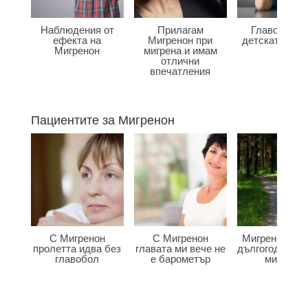
Наблюдения от
Прилагам
Главоболие
ефекта на
Мигренон при
детската въз
Мигренон
мигрена и имам
отлични
впечатления
Пациентите за Мигренон
С Мигренон
С Мигренон
Мигренон по
пролетта идва без
главата ми вече не
дългогодишна
главобол
е барометър
мигрена