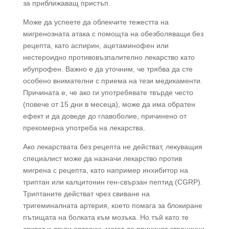
за приближаващ пристъп.
Може да успеете да облекчите тежестта на
мигренозната атака с помощта на обезболяващи без
рецепта, като аспирин, ацетаминофен или
нестероидно противовъзпалително лекарство като
ибупрофен. Важно е да уточним, че трябва да сте
особено внимателни с приема на тези медикаменти.
Причината е, че ако ги употребявате твърде често
(повече от 15 дни в месеца), може да има обратен
ефект и да доведе до главоболие, причинено от
прекомерна употреба на лекарства.
Ако лекарствата без рецепта не действат, лекуващия
специалист може да назначи лекарство против
мигрена с рецепта, като например инхибитор на
триптан или калцитонин ген-свързан пептид (CGRP).
Триптаните действат чрез свиване на
тригеминалната артерия, което помага за блокиране
пътищата на болката към мозъка. Но тъй като те
свиват и други артерии, могат да причинят странични