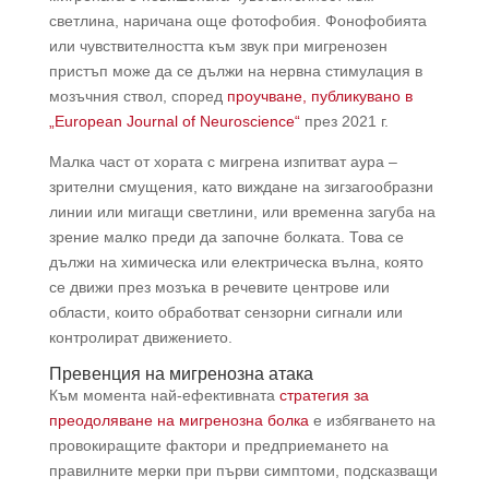
светлина, наричана още фотофобия. Фонофобията
или чувствителността към звук при мигренозен
пристъп може да се дължи на нервна стимулация в
мозъчния ствол, според
проучване, публикувано в
„European Journal of Neuroscience“
през 2021 г.
Малка част от хората с мигрена изпитват аура –
зрителни смущения, като виждане на зигзагообразни
линии или мигащи светлини, или временна загуба на
зрение малко преди да започне болката. Това се
дължи на химическа или електрическа вълна, която
се движи през мозъка в речевите центрове или
области, които обработват сензорни сигнали или
контролират движението.
Превенция на мигренозна атака
Към момента най-ефективната
стратегия за
преодоляване на мигренозна болка
е избягването на
провокиращите фактори и предприемането на
правилните мерки при първи симптоми, подсказващи