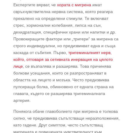
Експертите вярват, че
хората с мигрена
имат
свръхчувствителна нервна система, която реагира
прекалено на определени стимули. Те включват
стрес, хормонални колебания, липса на сън,
дехидратация, специфични храни или напитки и др.
Провокиращите фактори или „тригери“ за мигрена са
строго индивидуални, но предизвикват една и съща
каскада от събития. Първо,
тригеминалният нерв,
който, отговаря за сетивната инервация на цялото
лице
, се възпалява и разширява. Това причинява
болкови усещания, които се разпространяват в
областта на лицето и мозъка. Често предизвиква
пулсираща болка, обикновено от едната страна на
главата, където се разширява тригеминалната
артерия.
Понякога обаче главоболието при мигрена е толкова
силно, че предизвиква съпътстващи неразположения,
като гадене. Друг симптом, често съпътстващ
мигрената е повишената чувствителност към