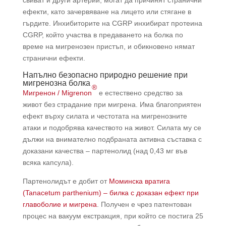
ефекти, като зачервяване на лицето или стягане в
гърдите. Инхибиторите на CGRP инхибират протеина
CGRP, който участва в предаването на болка по
време на мигренозен пристъп, и обикновено нямат
странични ефекти.
Напълно безопасно природно решение при
мигренозна болка
®
Мигренон / Migrenon
e естествено средство за
живот без страдание при мигрена. Има благоприятен
ефект върху силата и честотата на мигренозните
атаки и подобрява качеството на живот. Силата му се
дължи на внимателно подбраната активна съставка с
доказани качества – партенолид (над 0,43 мг във
всяка капсула).
Партенолидът е добит от
Моминска вратига
(Tanacetum parthenium) – билка с доказан ефект при
главоболие и мигрена
. Получен е чрез патентован
процес на вакуум екстракция, при който се постига 25