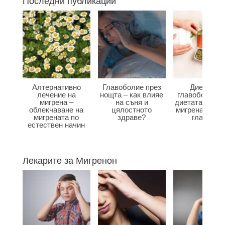
Последни публикации
Алтернативно
Главоболие през
Диета при
лечение на
нощта – как влияе
главоболие –
мигрена –
на съня и
диетата влияе
облекчаване на
цялостното
мигрена и бол
мигрената по
здраве?
главата?
естествен начин
Лекарите за Мигренон