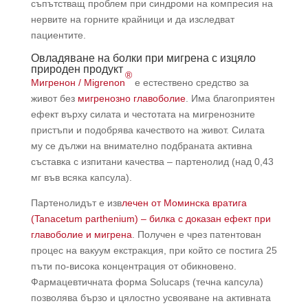
съпътстващ проблем при синдроми на компресия на
нервите на горните крайници и да изследват
пациентите.
Овладяване на болки при мигрена с изцяло
природен продукт
®
Мигренон / Migrenon
e естествено средство за
живот без
мигренозно главоболие
. Има благоприятен
ефект върху силата и честотата на мигренозните
пристъпи и подобрява качеството на живот. Силата
му се дължи на внимателно подбраната активна
съставка с изпитани качества – партенолид (над 0,43
мг във всяка капсула).
Партенолидът е изв
лечен от Моминска вратига
(Tanacetum parthenium) – билка с доказан ефект при
главоболие и мигрена
. Получен е чрез патентован
процес на вакуум екстракция, при който се постига 25
пъти по-висока концентрация от обикновено.
Фармацевтичната форма Solucaps (течна капсула)
позволява бързо и цялостно усвояване на активната