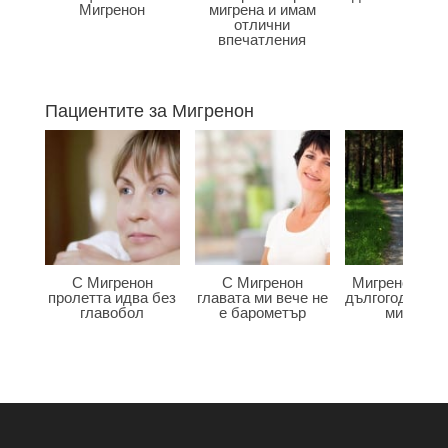
Мигренон
мигрена и имам
отлични
впечатления
Пациентите за Мигренон
С Мигренон
С Мигренон
Мигренон по
пролетта идва без
главата ми вече не
дългогодишна
главобол
е барометър
мигрена