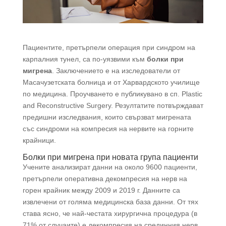
Пациентите, претърпели операция при синдром на
карпалния тунел, са по-уязвими към
болки при
мигрена
. Заключението е на изследователи от
Масачузетската болница и от Харвардското училище
по медицина. Проучването е публикувано в сп. Plastic
and Reconstructive Surgery. Резултатите потвърждават
предишни изследвания, които свързват мигрената
със синдроми на компресия на нервите на горните
крайници.
Болки при мигрена при новата група пациенти
Учените анализират данни на около 9600 пациенти,
претърпели оперативна декомпресия на нерв на
горен крайник между 2009 и 2019 г. Данните са
извлечени от голяма медицинска база данни. От тях
става ясно, че най-честата хирургична процедура (в
71% от случаите) е декомпресия на срединния нерв.