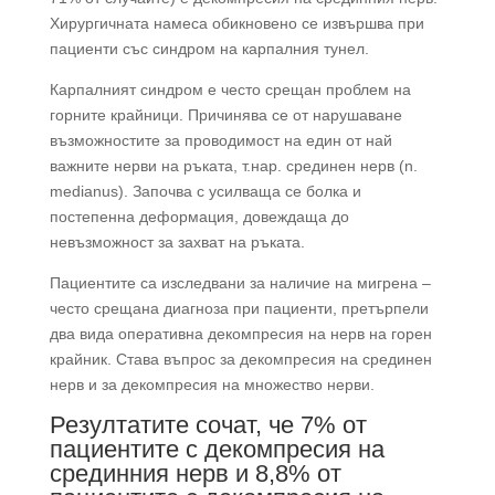
Хирургичната намеса обикновено се извършва при
пациенти със синдром на карпалния тунел.
Карпалният синдром е често срещан проблем на
горните крайници. Причинява се от нарушаване
възможностите за проводимост на един от най
важните нерви на ръката, т.нар. срединен нерв (n.
medianus). Започва с усилваща се болка и
постепенна деформация, довеждаща до
невъзможност за захват на ръката.
Пациентите са изследвани за наличие на мигрена –
често срещана диагноза при пациенти, претърпели
два вида оперативна декомпресия на нерв на горен
крайник. Става въпрос за декомпресия на срединен
нерв и за декомпресия на множество нерви.
Резултатите сочат, че 7% от
пациентите с декомпресия на
срединния нерв и 8,8% от