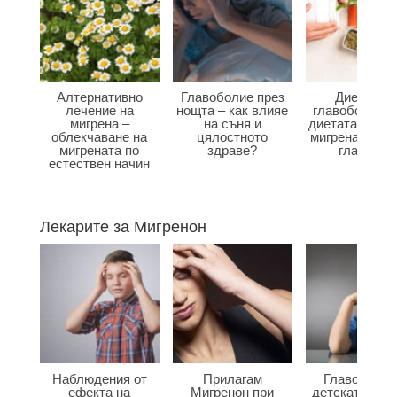
Алтернативно
Главоболие през
Диета при
лечение на
нощта – как влияе
главоболие –
мигрена –
на съня и
диетата влияе
облекчаване на
цялостното
мигрена и бол
мигрената по
здраве?
главата?
естествен начин
Лекарите за Мигренон
Наблюдения от
Прилагам
Главоболие
ефекта на
Мигренон при
детската въз