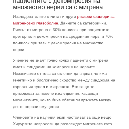
пациентите с декомпресия на
множество нерви са с мигрена
Изследователите отчитат и други
рискови фактори за
мигренозно главоболие
. Данните са категорични.
Рискът от мигрена е 30% по-висок при пациентите,
претърпели декомпресия на срединния нерв, и 70%
по-висок при тези с декомпресия на множество
нерви.
Учените не знаят точно колко пациенти с мигрена
имат и синдроми на компресия на нервите.
Независимо от това са склонни да вярват, че има
генетично и биологично сходство между синдрома на
карпалния тунел и мигрената. Ето защо те
призовават за повече изследвания, касаещи
механизмите, които биха обяснили връзката между
двете нервни смущения.
Членовете на научния екип настояват за още нещо.
Хирурзите невролози да разглеждат мигрената като