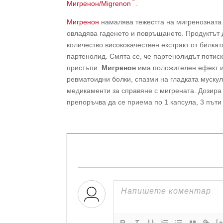
Мигренон/Migrenon
.
Мигренон
намалява тежестта на мигренозната 
овладява гаденето и повръщането. Продуктът 
количество висококачествен екстракт от билка
партенолид. Смята се, че партенолидът потиск
пристъпи.
Мигренон
има положителен ефект и 
ревматоидни болки, спазми на гладката мускул
медикаменти за справяне с мигрената. Дозира 
препоръчва да се приема по 1 капсула, 3 път
[