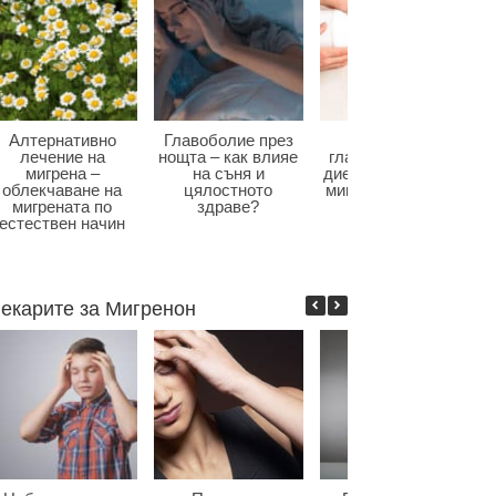
Алтернативно
Главоболие през
Диета при
лечение на
нощта – как влияе
главоболие – как
мигрена –
на съня и
диетата влияе при
облекчаване на
цялостното
мигрена и болки в
мигрената по
здраве?
главата?
естествен начин
екарите за Мигренон