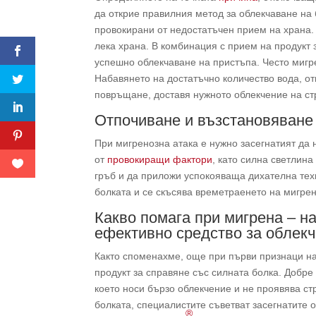
да открие правилния метод за облекчаване на
провокирани от недостатъчен прием на храна. 
лека храна. В комбинация с прием на продукт 
успешно облекчаване на пристъпа. Често мигр
Набавянето на достатъчно количество вода, отп
повръщане, доставя нужното облекчение на с
Отпочиване и възстановяване
При мигренозна атака е нужно засегнатият да
от
провокиращи фактори
, като силна светлин
гръб и да приложи успокояваща дихателна тех
болката и се скъсява времетраенето на мигре
Какво помага при мигрена – н
ефективно средство за облекч
Както споменахме, още при първи признаци на
продукт за справяне със силната болка. Добре
което носи бързо облекчение и не проявява ст
болката, специалистите съветват засегнатите 
®