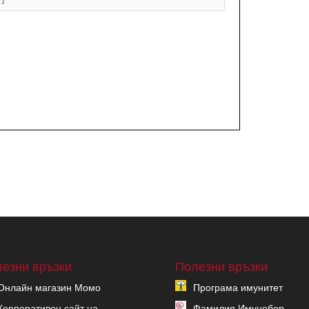
езни връзки
Полезни връзки
Онлайн магазин Момо
Програма имунитет
Корпоративен сайт на
Фамилия Имунобор