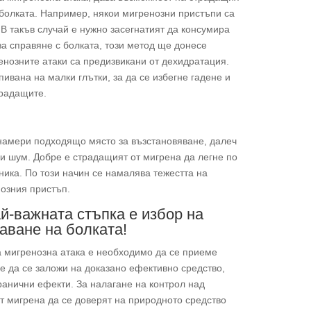
 болката. Например, някои мигренозни пристъпи са
В такъв случай е нужно засегнатият да консумира
за справяне с болката, този метод ще донесе
енозните атаки са предизвикани от дехидратация.
ивана на малки глътки, за да се избегне гадене и
традащите.
 намери подходящо място за възстановяване, далеч
а и шум. Добре е страдащият от мигрена да легне по
ника. По този начин се намалява тежестта на
нозния пристъп.
ай-важната стъпка е избор на
аване на болката!
 мигренозна атака е необходимо да се приеме
 е да се заложи на доказано ефективно средство,
ранични ефекти. За налагане на контрол над
от мигрена да се доверят на природното средство