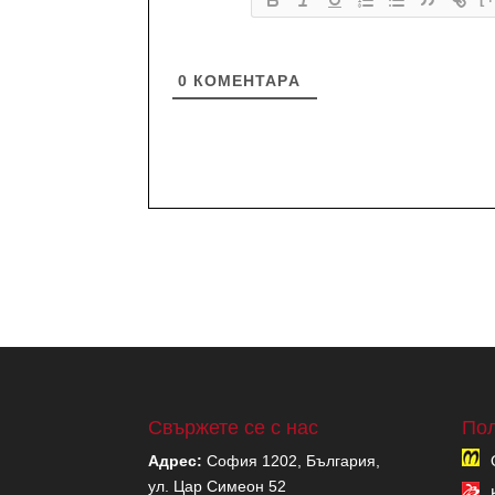
0
КОМЕНТАРA
Свържете се с нас
Пол
Адрес:
София 1202, България,
ул. Цар Симеон 52