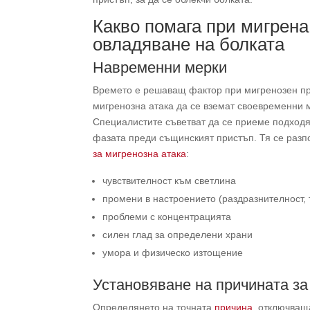
Какво помага при мигрена
овладяване на болката
Навременни мерки
Времето е решаващ фактор при мигренозен при
мигренозна атака да се вземат своевременни 
Специалистите съветват да се приеме подход
фазата преди същинският пристъп. Тя се разп
за мигренозна атака
:
чувствителност към светлина
промени в настроението (раздразнителност,
проблеми с концентрацията
силен глад за определени храни
умора и физическо изтощение
Установяване на причината за
Определянето на точната
причина
, отключващ