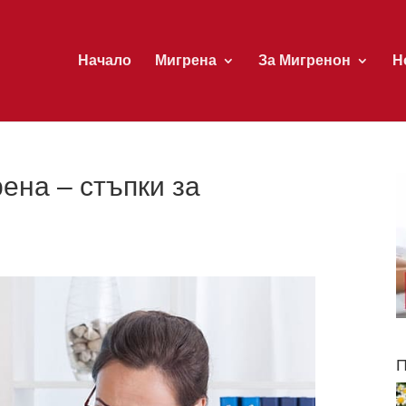
Начало
Мигрена
За Мигренон
Н
ена – стъпки за
П