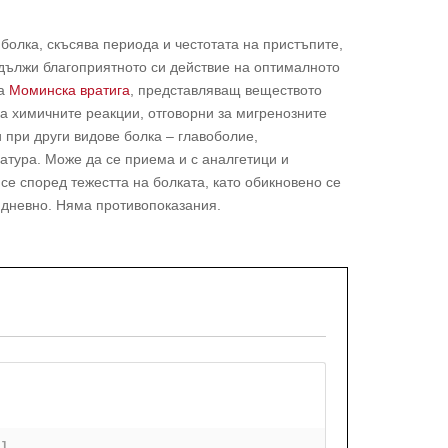
болка, скъсява периода и честотата на пристъпите,
дължи благоприятното си действие на оптималното
та
Моминска вратига
, представляващ веществото
а химичните реакции, отговорни за мигренозните
при други видове болка – главоболие,
атура. Може да се приема и с аналгетици и
се според тежестта на болката, като обикновено се
и дневно. Няма противопоказания.
+]