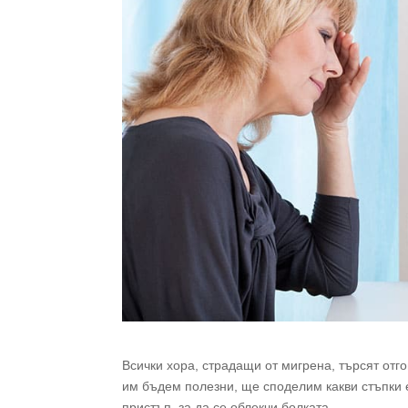
Всички хора, страдащи от мигрена, търсят отг
им бъдем полезни, ще споделим какви стъпки
пристъп, за да се облекчи болката.