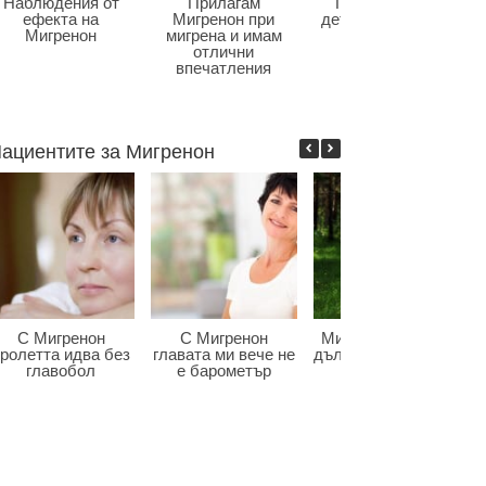
Наблюдения от
Прилагам
Главоболие в
ефекта на
Мигренон при
детската възраст
Мигренон
мигрена и имам
отлични
впечатления
ациентите за Мигренон
С Мигренон
С Мигренон
Мигренон победи
ролетта идва без
главата ми вече не
дългогодишната ми
главобол
е барометър
мигрена