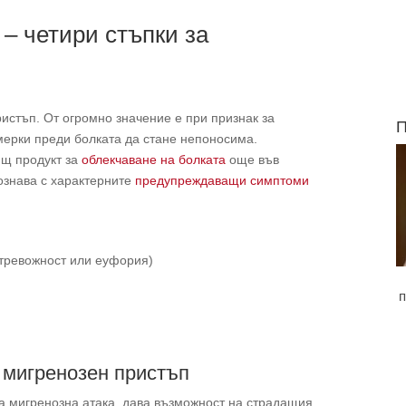
 – четири стъпки за
стъп. От огромно значение е при признак за
П
мерки преди болката да стане непоносима.
ящ продукт за
облекчаване на болката
още във
ознава с характерните
предупреждаващи симптоми
 тревожност или еуфория)
п
 мигренозен пристъп
а мигренозна атака, дава възможност на страдащия