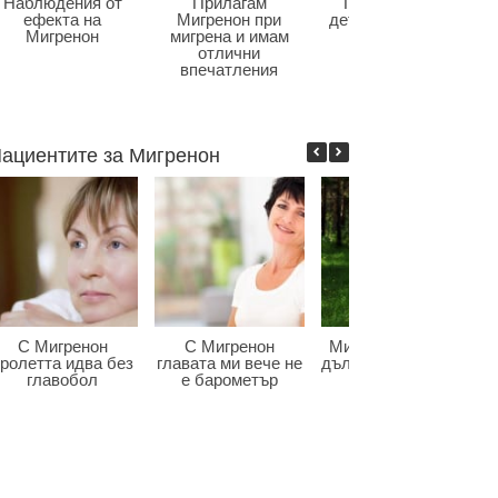
Наблюдения от
Прилагам
Главоболие в
ефекта на
Мигренон при
детската възраст
Мигренон
мигрена и имам
отлични
впечатления
ациентите за Мигренон
С Мигренон
С Мигренон
Мигренон победи
ролетта идва без
главата ми вече не
дългогодишната ми
главобол
е барометър
мигрена