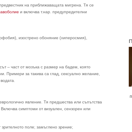
 предвестник на приближаващата мигрена. Тя се
лавоболие
и включва т.нар. предупредителни
офобия), изострено обоняние (хиперосмия),
П
сът – част от мозъка с размер на бадем, която
ии. Примери за такива са глад, сексуално желание,
 водата.
п
неврологично явление. Тя предшества или съпътства
. Включва симптоми от визуален, сензорен или
 зрителното поле; замъглено зрение;