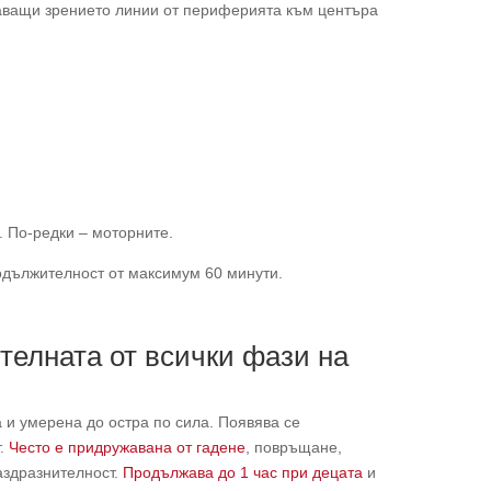
шаващи зрението линии от периферията към центъра
. По-редки – моторните.
одължителност от максимум 60 минути.
телната от всички фази на
 и умерена до остра по сила. Появява се
т.
Често е придружавана от гадене
, повръщане,
раздразнителност.
Продължава до 1 час при децата
и