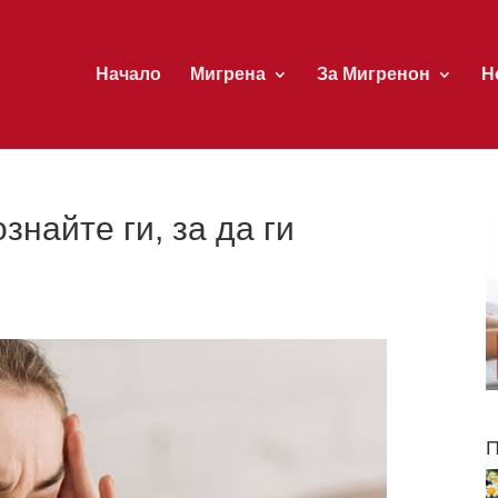
Начало
Мигрена
За Мигренон
Н
знайте ги, за да ги
П