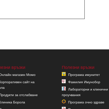
езни връзки
Полезни връзки
Онлайн магазин Момо
Програма имунитет
Корпоративен сайт на
Фамилия Имунобор
ола
Лабораторни и клинични
Продукти за отслабване
проучвания
Клиника Борола
Програма очно здраве