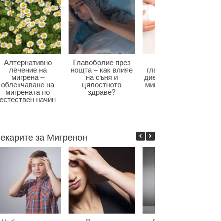
Алтернативно
Главоболие през
Диета при
лечение на
нощта – как влияе
главоболие – как
мигрена –
на съня и
диетата влияе при
облекчаване на
цялостното
мигрена и болки в
мигрената по
здраве?
главата?
естествен начин
екарите за Мигренон