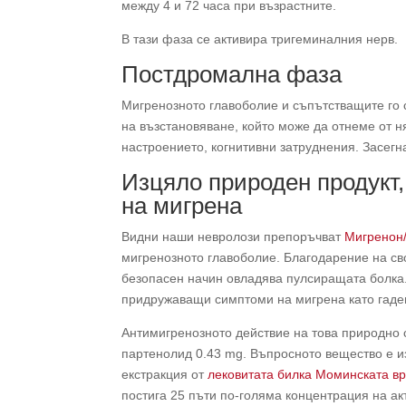
между 4 и 72 часа при възрастните.
В тази фаза се активира тригеминалния нерв.
Постдромална фаза
Мигренозното главоболие и съпътстващите го
на възстановяване, който може да отнеме от н
настроението, когнитивни затруднения. Засегн
Изцяло природен продукт,
на мигрена
Видни наши невролози препоръчват
Мигренон
мигренозното главоболие. Благодарение на сво
безопасен начин овладява пулсиращата болка
придружаващи симптоми на мигрена като гаде
Антимигренозното действие на това природно 
партенолид 0.43 mg. Въпросното вещество е и
екстракция от
лековитата билка Моминската вр
постига 25 пъти по-голяма концентрация на а