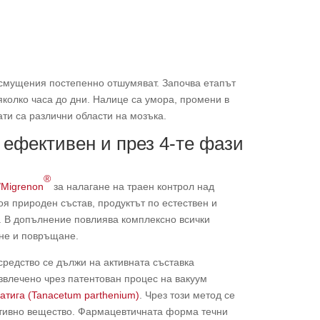
 смущения постепенно отшумяват. Започва етапът
яколко часа до дни. Налице са умора, промени в
ати са различни области на мозъка.
 ефективен и през 4-те фази
®
/Migrenon
за налагане на траен контрол над
я природен състав, продуктът по естествен и
. В допълнение повлиява комплексно всички
не и повръщане.
средство се дължи на активната съставка
звлечено чрез патентован процес на вакуум
атига (Tanacetum parthenium)
. Чрез този метод се
ктивно вещество. Фармацевтичната форма течни