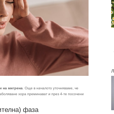
Л
и на мигрена
. Още в началото уточняваме, че
заболяване хора преминават и през 4-те посочени
ителна) фаза