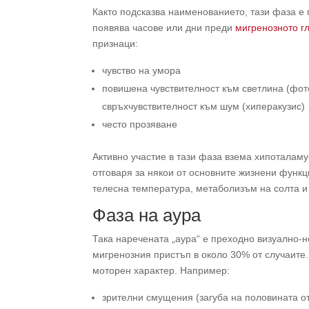
Както подсказва наименованието, тази фаза е
появява часове или дни преди
мигренозното г
признаци:
чувство на умора
повишена чувствителност към светлина (фот
свръхчувствителност към шум (хиперакузис)
често прозяване
Активно участие в тази фаза взема хипоталаму
отговаря за някои от основните жизнени функц
телесна температура, метаболизъм на солта и
Фаза на аура
Така наречената „аура“ е преходно визуално-
мигренозния пристъп в около 30% от случаите
моторен характер. Например:
зрителни смущения (загуба на половината от