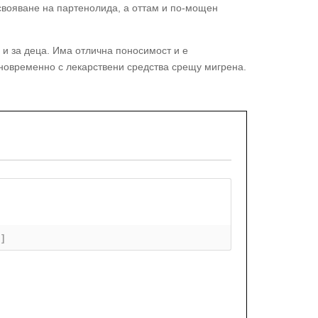
усвояване на партенолида, а оттам и по-мощен
а и за деца. Има отлична поносимост и е
новременно с лекарствени средства срещу мигрена.
+]