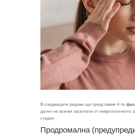
В следващите редове ще представим 4-те
фаз
далеч не всички засегнати от неврологичното 
стадия.
Продромална (предупред