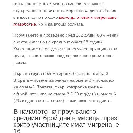
киселина е омега-6 мастна киселина с високо
съдържание в типичната американска диета. За нея
е известно, че не само
може да отключи мигренозно
главоболие
, но и да влоши болката.
Проучването е проведено сред 182 души (88% жени)
с честа мигрена на средна възраст 38 години.
Участниците са разделени на случаен принцип в три
групи, от които всяка следва различен хранителен
режим.
Първата група приема храни, богати на омега-3.
Втората – повече източници на омега-3 и по-малко
на омега-6. Третата, т.нар. контролна група –
обичайните нива на омега-3 (150 mg/ден) и омега-6
(7% от дневните калории) в американската диета.
В началото на проучването
средният брой дни в месеца, през
които участниците имат мигрена, е
16