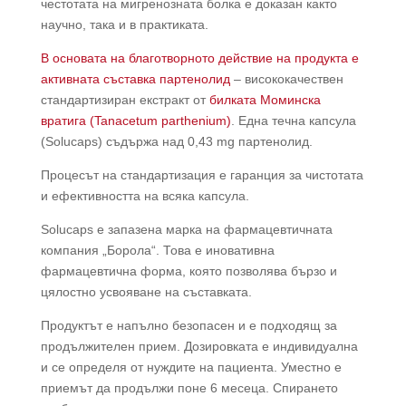
честотата на мигренозната болка е доказан както
научно, така и в практиката.
В основата на благотворното действие на продукта е
активната съставка партенолид
– висококачествен
стандартизиран екстракт от
билката Моминска
вратига (Tanacetum parthenium)
. Една течна капсула
(Solucaps) съдържа над 0,43 mg партенолид.
Процесът на стандартизация е гаранция за чистотата
и ефективността на всяка капсула.
Solucaps е запазена марка на фармацевтичната
компания „Борола“. Това е иновативна
фармацевтична форма, която позволява бързо и
цялостно усвояване на съставката.
Продуктът е напълно безопасен и е подходящ за
продължителен прием. Дозировката е индивидуална
и се определя от нуждите на пациента. Уместно е
приемът да продължи поне 6 месеца. Спирането