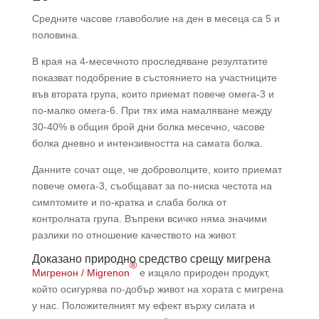
Средните часове главоболие на ден в месеца са 5 и
половина.
В края на 4-месечното проследяване резултатите
показват подобрение в състоянието на участниците
във втората група, които приемат повече омега-3 и
по-малко омега-6. При тях има намаляване между
30-40% в общия брой дни болка месечно, часове
болка дневно и интензивността на самата болка.
Данните сочат още, че доброволците, които приемат
повече омега-3, съобщават за по-ниска честота на
симптомите и по-кратка и слаба болка от
контролната група. Въпреки всичко няма значими
разлики по отношение качеството на живот.
Доказано природно средство срещу мигрена
®
Мигренон / Migrenon
е изцяло природен продукт,
който осигурява по-добър живот на хората с мигрена
у нас. Положителният му ефект върху силата и