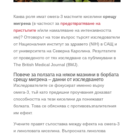
Каква роля имат омега-3 мастните киселини
срещу
мигрена
(в частност за
предотвратяване на
пристъпите
и/или намаляване на интензивността
им)? Отговорът на този въпрос търсят изследователи
от Националния институт за здравето (NIH) в САЩ и
от университета на Северна Каролина. Резултатите
от проведеното от тях изследване са публикувани в
The British Medical Journal (BMJ).
Повече за ползата на някои мазнини в борбата
срещу мигрена – данни от изследването
Изследователите се фокусират именно върху
омега-3, тъй като предишни проучвания доказват
способността на тези киселини да понижават
болката. Това се обяснява с противовъзпалителния
им ефект.
Учените правят съпоставка между ефекта на омега-3
и линоловата киселина. Въпросната линолова