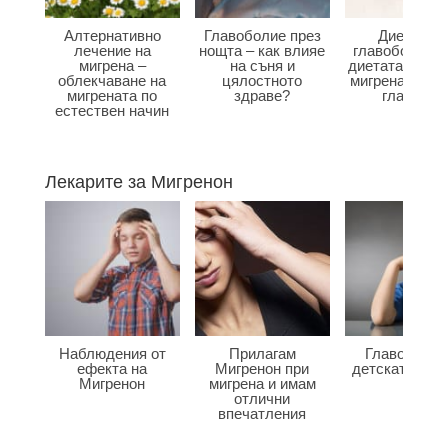
Алтернативно
Главоболие през
Диета при
лечение на
нощта – как влияе
главоболие –
мигрена –
на съня и
диетата влияе
облекчаване на
цялостното
мигрена и бол
мигрената по
здраве?
главата?
естествен начин
Лекарите за Мигренон
Наблюдения от
Прилагам
Главоболие
ефекта на
Мигренон при
детската въз
Мигренон
мигрена и имам
отлични
впечатления