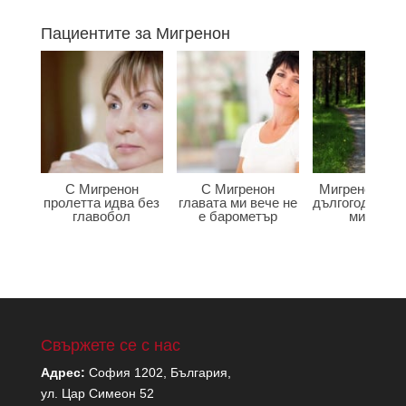
Пациентите за Мигренон
С Мигренон
С Мигренон
Мигренон по
пролетта идва без
главата ми вече не
дългогодишна
главобол
е барометър
мигрена
Свържете се с нас
Адрес:
София 1202, България,
ул. Цар Симеон 52