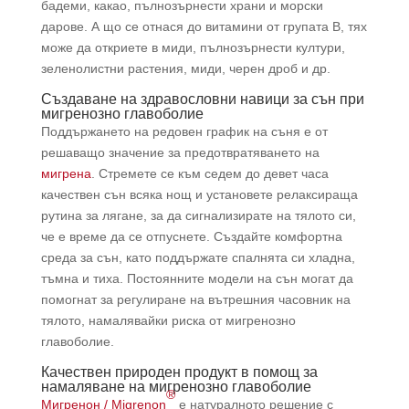
бадеми, какао, пълнозърнести храни и морски
дарове. А що се отнася до витамини от групата B, тях
може да откриете в миди, пълнозърнести култури,
зеленолистни растения, миди, черен дроб и др.
Създаване на здравословни навици за сън при
мигренозно главоболие
Поддържането на редовен график на съня е от
решаващо значение за предотвратяването на
мигрена
. Стремете се към седем до девет часа
качествен сън всяка нощ и установете релаксираща
рутина за лягане, за да сигнализирате на тялото си,
че е време да се отпуснете. Създайте комфортна
среда за сън, като поддържате спалнята си хладна,
тъмна и тиха. Постоянните модели на сън могат да
помогнат за регулиране на вътрешния часовник на
тялото, намалявайки риска от мигренозно
главоболие.
Качествен природен продукт в помощ за
намаляване на мигренозно главоболие
®
Мигренон / Migrenon
е натуралното решение с