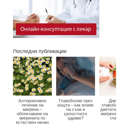
Последни публикации
Алтернативно
Главоболие през
Диета при
лечение на
нощта – как влияе
главоболие –
мигрена –
на съня и
диетата влияе
облекчаване на
цялостното
мигрена и бол
мигрената по
здраве?
главата?
естествен начин