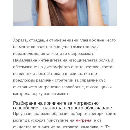
Хората, страдащи от
мигренозно главоболие
често
не могат да водят пълноценен живот заради
неразположенията, които го съпровождат.
Намаляване интензитета на изтощителната болка и
облекчаване на дискомфорта е пътешествие, което
не винаги е леко. Затова и в тази статия ще
предложим различни стратегии за справяне със
състоянието мигренозно главоболие, възвръщайки
контрола върху вашия живот.
Разбиране на причините за мигренозно
главоболие – важно за неговото облекчаване
Проучване на разнообразния набор от тригери, които
могат да ускорят пристъпите на
мигрена
, е от
съществено значение за неговото намаляване. Те