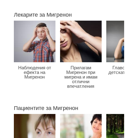
Лекарите за Мигренон
Наблюдения от
Прилагам
Главоболие
ефекта на
Мигренон при
детската въз
Мигренон
мигрена и имам
отлични
впечатления
Пациентите за Мигренон