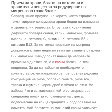
Прием на храни, богати на витамини и
хранителни вещества за редуциране на
мигренозно главоболие
Според някои проучвания хората, които страдат от
тежки мигрени консумират храни бедни на витамини
и хранителни вещества. В групата с хранителни
дефицити попадат селен, калий, магнезий, фолиева
киселина, витамин С, витамин К, витамин В6 и
витамин В12. За по-тежки пристъпи на мигрена
допринася главно недостигът на витамините от група
В и магнезий. Най-добрият начин да направите
промени в диетата си, е с
храни
богати на тези
вещества. За да си набавите необходимите
количества селен например се препоръчва редовна
консумация на риба, особено сьомга, риба тон,
треска и скумрия, черен дроб и яйчен жълтък. Не
забравяйте и за магнезия, който се свързва със
специални ползи за успокояване на стреса,
подпомагане на концентрацията и подобряване на
паметта. Най-богатите на магнезий храни включват