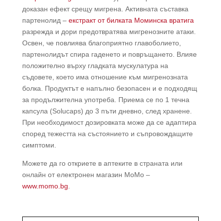
доказан ефект срещу мигрена. Активната съставка
партенолид –
екстракт от билката Моминска вратига
разрежда и дори предотвратява мигренозните атаки.
Освен, че повлиява благоприятно главоболието,
партенолидът спира гаденето и повръщането. Влияе
положително върху гладката мускулатура на
съдовете, което има отношение към мигренозната
болка. Продуктът е напълно безопасен и е подходящ
за продължителна употреба. Приема се по 1 течна
капсула (Solucaps) до 3 пъти дневно, след хранене.
При необходимост дозировката може да се адаптира
според тежестта на състоянието и съпровождащите
симптоми.
Можете да го откриете в аптеките в страната или
онлайн от електронен магазин МоМо –
www.momo.bg
.