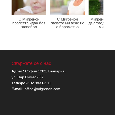
С Мигренон
С Мигренон
Мигренон по
пролетта идва без
главата ми вече не
дългогодишна
главобол
е барометър
мигрена
Свържете се с нас
Адрес:
София 1202, България,
ул. Цар Симеон 52
Телефон:
02 983 62 11
E-mail:
office@migrenon.com