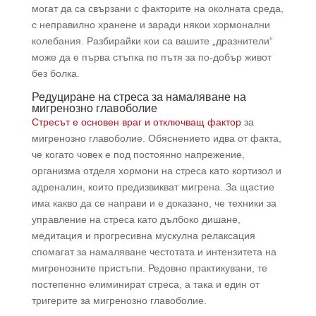
могат да са свързани с факторите на околната среда,
с неправилно хранене и заради някои хормонални
колебания. Разбирайки кои са вашите „дразнители“
може да е първа стъпка по пътя за по-добър живот
без болка.
Редуциране на стреса за намаляване на
мигренозно главоболие
Стресът е основен враг и отключващ фактор
за
мигренозно главоболие. Обяснението идва от факта,
че когато човек е под постоянно напрежение,
организма отделя хормони на стреса като кортизол и
адреналин, които предизвикват мигрена. За щастие
има какво да се направи и е доказано, че техники за
управление на стреса като дълбоко дишане,
медитация и прогресивна мускулна релаксация
спомагат за намаляване честотата и интензитета на
мигренозните пристъпи. Редовно практикувани, те
постепенно елиминират стреса, а така и един от
тригерите за мигренозно главоболие.