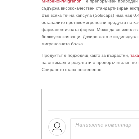
Мигренон/Migrenon
е препоръчван природен 
съдържа висококачествен стандартизиран екстр
Във всяка течна капсула (Solucaps) има над 0
останалите противомигренозни продукти по кач
фармацевтичната форма. Може да се използва
болкоуспокояващи. Дозировката е индивидуалн
мигренозната болка.
Продуктът е подходящ както за възрастни,
така
на оптимални резултати е препоръчителен по
Спирането става постепенно.