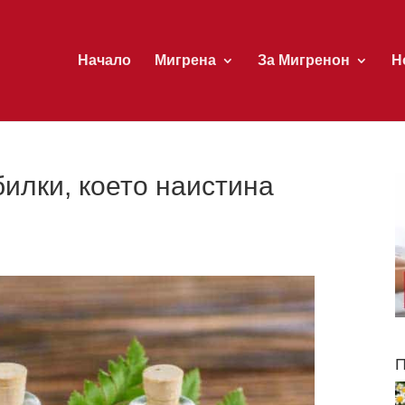
Начало
Мигрена
За Мигренон
Н
билки, което наистина
П