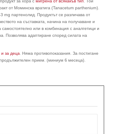
продукт за хора с
мигрена от всякакъв тип
. Той
акт от Моминска вратига (Tanacetum parthenium).
.43 mg партенолид. Продуктът се различава от
еството на съставката, начина на получаване и
 самостоятелно или в комбинация с аналгетици и
а. Позволява адаптиране според силата на
 и за деца
. Няма противопоказания. За постигане
-продължителен прием. (миниум 6 месеца).