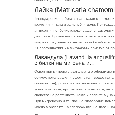
Лайка (Matricaria chamomil
Благодарение на богатия си състав от полезни
козметични, така и за лечебни цели. Притежав
антисептично, болкоуспокояващо, спазмолити
действие. Противовъзпалителното и успокоява
мигрена, се дължи на веществата бизабол и х
За профилактика на мигренозен пристъп се пр
Лавандула (Lavandula angustif
с билки на мигрена и…
Освен при мигрена лавандулата е ефективна и
болкоуспокояващия ѝ ефект стоят веществата
(евкалиптол), розмаринова киселина, флавоно
успокоителните, противовъзпалителните, анти
свойства на растението, както и ползите му за
При мигренозно и тензионно главоболие помаг
масло в областта на слепоочията, на тила и за