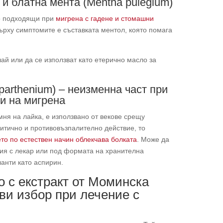
) и блатна мента (Mentha pulegium)
но подходящи при
мигрена с гадене и стомашни
ърху симптомите е съставката ментол, която помага
ай или да се използват като етерично масло за
parthenium) – неизменна част при
и на мигрена
мня на лайка, е използвано от векове срещу
итично и противовъзпалително действие, то
то по естествен начин облекчава болката
. Може да
ия с лекар или под формата на хранителна
ланти като аспирин.
 с екстракт от Моминска
рви избор при лечение с