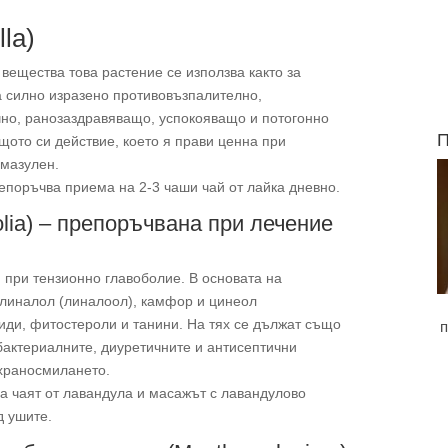
la)
 вещества това растение се използва както за
а силно изразено противовъзпалително,
чно, ранозаздравяващо, успокояващо и потогонно
П
щото си действие, което я прави ценна при
амазулен.
епоръчва приема на 2-3 чаши чай от лайка дневно.
olia) – препоръчвана при лечение
 при тензионно главоболие. В основата на
 линалол (линалоол), камфор и цинеол
иди, фитостероли и танини. На тях се дължат също
п
бактериалните, диуретичните и антисептични
 храносмилането.
а чаят от лавандула и масажът с лавандулово
д ушите.