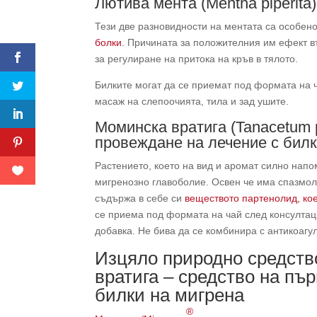
Лютива мента (Mentha piperita
Тези две разновидности на ментата са особе
болки
. Причината за положителния им ефект в
за регулиране на притока на кръв в тялото.
Билките могат да се приемат под формата на ч
масаж на слепоочията, тила и зад ушите.
Моминска вратига (Tanacetum 
провеждане на лечение с билк
Растението, което на вид и аромат силно напо
мигренозно главоболие. Освен че има спазмол
съдържа в себе си
веществото партенолид, кое
се приема под формата на чай след консултац
добавка. Не бива да се комбинира с антикоагу
Изцяло природно средство
вратига – средство на пъ
билки на мигрена
®