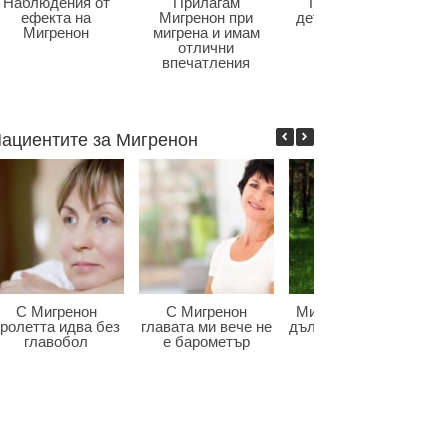
Наблюдения от
Прилагам
Главоболие в
ефекта на
Мигренон при
детската възраст
Мигренон
мигрена и имам
отлични
впечатления
ациентите за Мигренон
С Мигренон
С Мигренон
Мигренон победи
ролетта идва без
главата ми вече не
дългогодишната ми
главобол
е барометър
мигрена