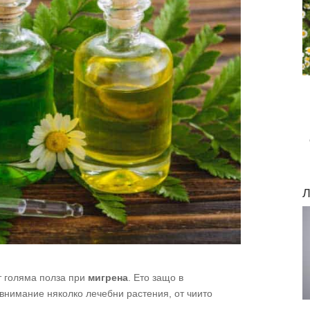
Л
т голяма полза при
мигрена
. Ето защо в
внимание няколко лечебни растения, от чиито