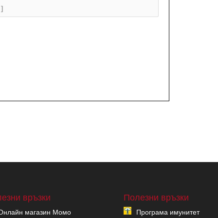
+]
езни връзки
Полезни връзки
Онлайн магазин Момо
Програма имунитет