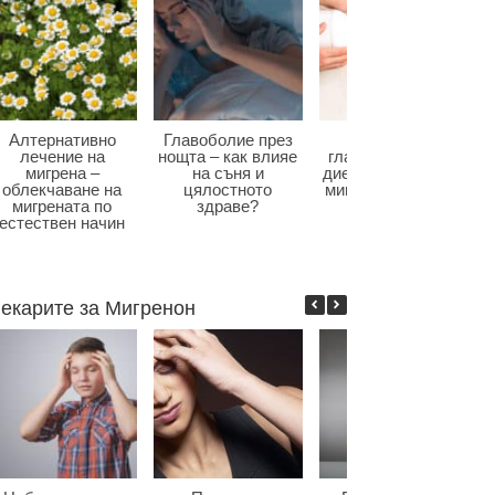
Алтернативно
Главоболие през
Диета при
лечение на
нощта – как влияе
главоболие – как
мигрена –
на съня и
диетата влияе при
облекчаване на
цялостното
мигрена и болки в
мигрената по
здраве?
главата?
естествен начин
екарите за Мигренон