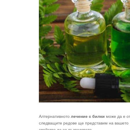
Алтернативното
лечение с билки
може да е о
следващите редове ще представим на вашето 
свойства да се възползвате.