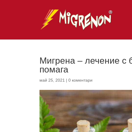
Мигрена – лечение с 
помага
май 25, 2021
|
0 коментари