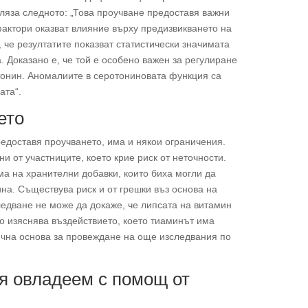
ляза следното: „Това проучване предоставя важни
фактори оказват влияние върху предизвикването на
че резултатите показват статистически значимата
. Доказано е, че той е особено важен за регулиране
тонин. Аномалиите в серотониновата функция са
ата“.
ето
едоставя проучването, има и някои ограничения.
ни от участниците, което крие риск от неточности.
ма на хранителни добавки, които биха могли да
на. Съществува риск и от грешки въз основа на
следване не може да докаже, че липсата на витамин
о изяснява въздействието, което тиаминът има
ична основа за провеждане на още изследвания по
 я овладеем с помощ от