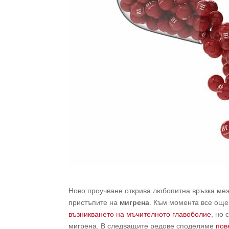
Ново проучване открива любопитна връзка ме
пристъпите на
мигрена
. Към момента все още
възникването на мъчителното главоболие
, но 
мигрена. В следващите редове споделяме
пов