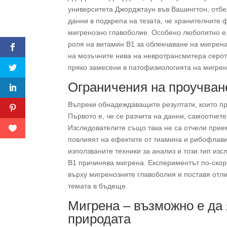
университета Джорджтаун във Вашингтон, отбе
данни в подкрепа на тезата, че хранителните 
мигренозно главоболие. Особено любопитно е, 
роля на витамин В1 за облекчаване на мигрена
на мозъчните нива на невротрансмитера серо
пряко замесени в патофизиологията на мигрен
Ограничения на проучван
Въпреки обнадеждаващите резултати, които пр
Първото е, че се разчита на данни, самоотчете
Изследователите също така не са отчели прие
повлияят на ефектите от тиамина и рибофлави
използваните техники за анализ и този тип из
В1 причинява мигрена. Експериментът по-скор
върху мигренозните главоболия и поставя отл
темата в бъдеще.
Мигрена – възможно е да
природата