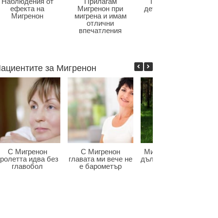
Наблюдения от
Прилагам
Главоболие в
ефекта на
Мигренон при
детската възраст
Мигренон
мигрена и имам
отлични
впечатления
ациентите за Мигренон
С Мигренон
С Мигренон
Мигренон победи
ролетта идва без
главата ми вече не
дългогодишната ми
главобол
е барометър
мигрена