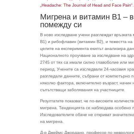
„Headache: The Journal of Head and Face Pain“
.
Мигрена и витамин В1 – 
помежду си
В ново изследване учени разглеждат връзката 
В1) и рибофлавин (витамин В2), и тежестта на
целите на експеримента екипът анализира данн
Националното проучване за изследване на здра
2745 от тях са имали силно главоболие или м
период. Учените са изследвали 24-часовия хр
разгледали данните, събрани от компютърно п
няколко фактора, включително възраст, начин 
съпътстващи заболявания на участниците.
Резултатите показват, че по-високите количест
мигрена. Тенденцията се наблюдава особено
Изследователите обаче не откриват значителн
на мигрена.
Д-р Джеймс Джордано, професор по неврологи