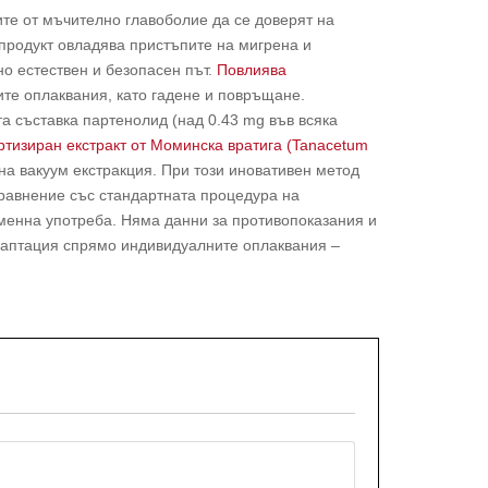
те от мъчително главоболие да се доверят на
 продукт овладява пристъпите на мигрена и
о естествен и безопасен път.
Повлиява
те оплаквания, като гадене и повръщане.
а съставка партенолид (над 0.43 mg във всяка
ртизиран екстракт от Моминска вратига (Tanacetum
 на вакуум екстракция. При този иновативен метод
сравнение със стандартната процедура на
менна употреба. Няма данни за противопоказания и
даптация спрямо индивидуалните оплаквания –