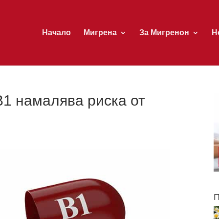
Начало
Мигрена
За Мигренон
Н
1 намалява риска от
П