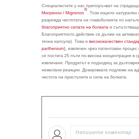
Специалистите у нас препоръчват на страдащи
®
Мигренон / Migrenon
. Този изцяло натурален
разрежда честотата на главоболията по напълн
благоприятно силата на болката
и съпътстващи
Благоприятното действие се дължи на активнат
течна капсула). Това е
висококачествен станда
parthenium)
, извлечен чрез патентован процес
се постига 25 пъти по-висока концентрация в 
извличане. Продуктът е подходящ за дълговре
нежелани реакции. Дозировката подлежи на а
честота на пристъпите и сила на болката.