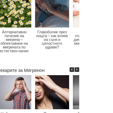
Алтернативно
Главоболие през
Диета при
лечение на
нощта – как влияе
главоболие – как
мигрена –
на съня и
диетата влияе при
облекчаване на
цялостното
мигрена и болки в
мигрената по
здраве?
главата?
естествен начин
екарите за Мигренон