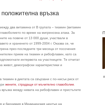
в положителна връзка
между два витамина от В групата – тиамин (витамин
П
 главоболието по време на мигренозна атака. За
ите на повече от 13 000 души, участвали в
вето и храненето от 1999-2004 г. Оказва се, че
игрена през последните три месеца от посочения
анителен прием на тиамин и рибофлавин, като са
одпомогнати интервюта на участниците. Те отчитат
на живот, демографски характеристики и
п
ва тиамин в диетата са свързани с по-нисък риск от
 при
жените, страдащи от мъчително главоболие
.
а връзка между нивата на рибофлавин и пристъпите
я и биохимия в Медицинския център на