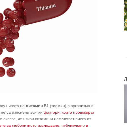
Л
жду нивата на
витамин
В1 (тиамин) в организма и
 не са изяснени всички
фактори, които провокират
се оказва, че някои витамини намаляват риска от
ече за любопитното изследване, публикувано в