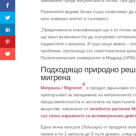
замайване преди мигренозната болка. При друг
Различните видове болка също позволяват да 
като повишен апетит и сънливост.
„Предложената класификация ще е от полза за
ще имат възможността да осигуряват оптималн
пациентите с мигрена. И още нещо важно – кл
проблеми, протичащи със симптоматична криза
Политехническия университет в Мадрид (UPM), 
Подходящо природно реше
мигрена
®
Мигренон / Migrenon
е продукт, вдъхновен от
препоръчват за овладяване на мигренозното г
продължителността и честотата на пристъпите
вещество, извлечено от
лечебното растение М
със силно изразеното си антимигренозно дейс
Една течна капсула (Solucaps) от продукта ос
прием е по 1 капсула до 3 пъти дневно, след 