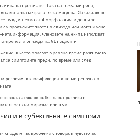
начина на протичане. Това са тежка мигрена,
родължителна мигрена, лека мигрена. За съставяне
 се нуждаят само от 4 морфологични данни за
ни са продължителност на епизода или максимална
нужната информация, членовете на екипа използват
 мигренозни епизода на 51 пациенти.
П
жение, в което описват в реално време развитието
ат за симптомите преди, по време или след
лни различия в класификацията на мигренозната
изата.
енозната атака се наблюдават разлики в
п
твителност към миризма или шум.
чия и в субективните симптоми
и споделят за проблеми с говора и чувство за