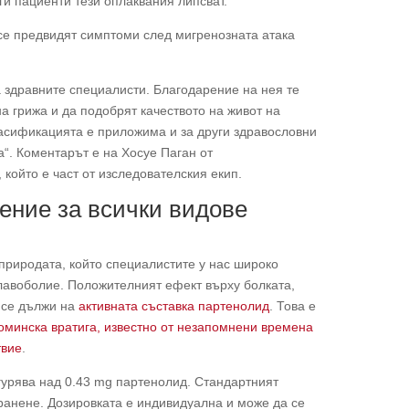
и пациенти тези оплаквания липсват.
се предвидят симптоми след мигренозната атака
 здравните специалисти. Благодарение на нея те
а грижа и да подобрят качеството на живот на
асификацията е приложима и за други здравословни
“. Коментарът е на Хосуе Паган от
който е част от изследователския екип.
ние за всички видове
 природата, който специалистите у нас широко
лавоболие. Положителният ефект върху болката,
 се дължи на
активната съставка партенолид
. Това е
оминска вратига, известно от незапомнени времена
твие
.
игурява над 0.43 mg партенолид. Стандартният
хранене. Дозировката е индивидуална и може да се