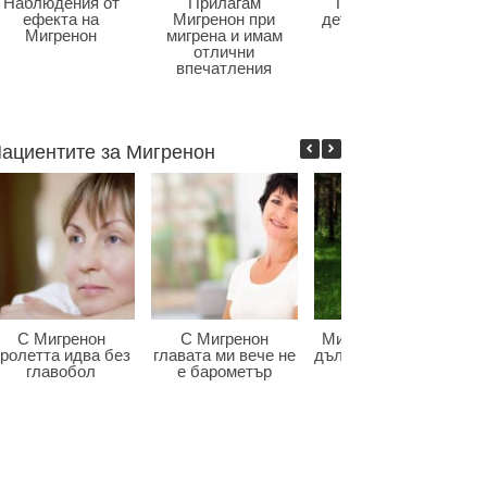
Наблюдения от
Прилагам
Главоболие в
ефекта на
Мигренон при
детската възраст
Мигренон
мигрена и имам
отлични
впечатления
ациентите за Мигренон
С Мигренон
С Мигренон
Мигренон победи
ролетта идва без
главата ми вече не
дългогодишната ми
главобол
е барометър
мигрена