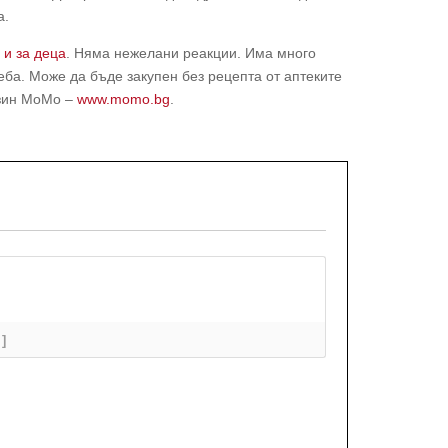
а.
а
и за деца
. Няма нежелани реакции. Има много
ба. Може да бъде закупен без рецепта от аптеките
азин МоМо –
www.momo.bg
.
+]