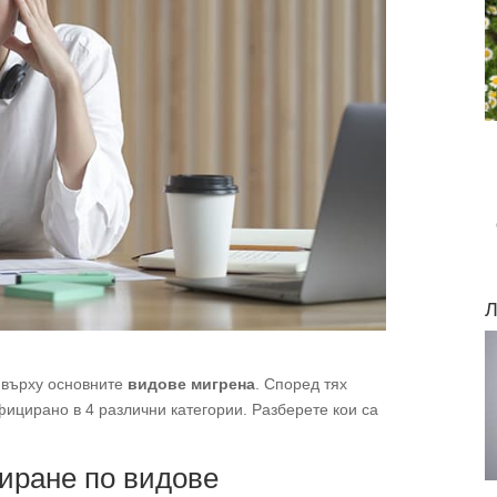
Л
 върху основните
видове мигрена
. Според тях
ицирано в 4 различни категории. Разберете кои са
иране по видове