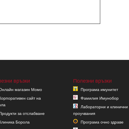
езни връзки
Полезни връзки
Онлайн магазин Момо
Програма имунитет
Корпоративен сайт на
Фамилия Имунобор
ола
Лабораторни и клинични
Продукти за отслабване
проучвания
Клиника Борола
Програма очно здраве