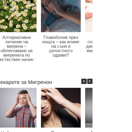
Алтернативно
Главоболие през
Диета при
лечение на
нощта – как влияе
главоболие – как
мигрена –
на съня и
диетата влияе при
облекчаване на
цялостното
мигрена и болки в
мигрената по
здраве?
главата?
естествен начин
екарите за Мигренон