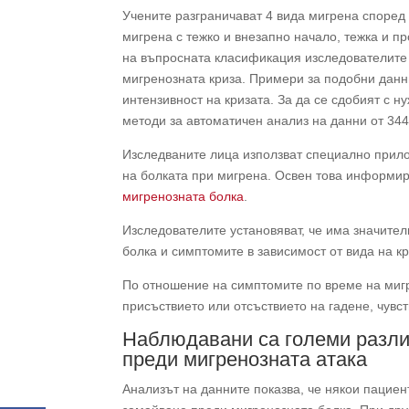
Учените разграничават 4 вида мигрена според 
мигрена с тежко и внезапно начало, тежка и п
на въпросната класификация изследователите
мигренозната криза. Примери за подобни дан
интензивност на кризата. За да се сдобият с 
методи за автоматичен анализ на данни от 344
Изследваните лица използват специално прило
на болката при мигрена. Освен това информир
мигренозната болка
.
Изследователите установяват, че има значите
болка и симптомите в зависимост от вида на кр
По отношение на симптомите по време на мигр
присъствието или отсъствието на гадене, чувс
Наблюдавани са големи разли
преди мигренозната атака
Анализът на данните показва, че някои пациент