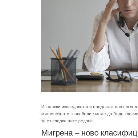
Испански изследователи предлагат нов поглед
мигренозното главоболие може да бъде класиф
те от следващите редове.
Мигрена – ново класифиц