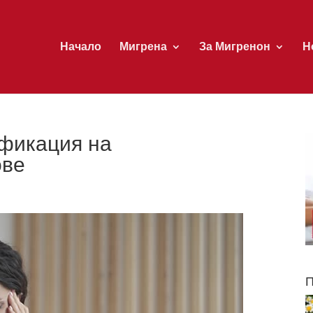
Начало
Мигрена
За Мигренон
Н
ификация на
ове
П