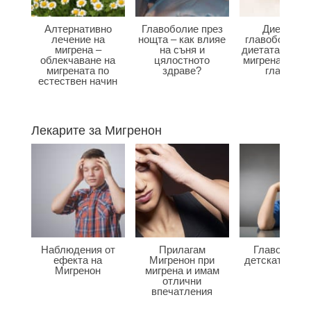
Алтернативно
Главоболие през
Диета при
лечение на
нощта – как влияе
главоболие –
мигрена –
на съня и
диетата влияе
облекчаване на
цялостното
мигрена и бол
мигрената по
здраве?
главата?
естествен начин
Лекарите за Мигренон
Наблюдения от
Прилагам
Главоболие
ефекта на
Мигренон при
детската въз
Мигренон
мигрена и имам
отлични
впечатления