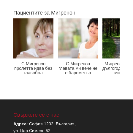
Пациентите за Мигренон
С Мигренон
С Мигренон
Мигренон по
пролетта идва без
главата ми вече не
дългогодишна
главобол
е барометър
мигрена
Свържете се с нас
Адрес:
София 1202, България,
ул. Цар Симеон 52