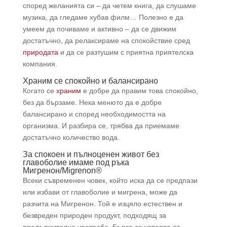
според желанията си – да четем книга, да слушаме
музика, да гледаме хубав филм… Полезно е да
умеем да почиваме и активно – да се движим
достатъчно, да релаксираме на спокойствие сред
природата
и да се разтушим с приятна приятелска
компания.
Храним се спокойно и балансирано
Когато се
храним
е добре да правим това спокойно,
без да бързаме. Нека менюто да е добре
балансирано и според необходимостта на
организма. И разбира се, трябва да приемаме
достатъчно количество вода.
За спокоен и пълноценен живот
без
главоболие
имаме под ръка
Мигренон/Migrenon®
Всеки съвременен човек, който иска да се предпази
или избави от главоболие и мигрена, може да
разчита на Мигренон. Той е изцяло естествен и
безвреден природен продукт, подходящ за