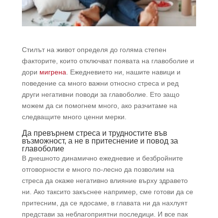
Стилът на живот определя до голяма степен
факторите, които отключват появата на главоболие и
дори
мигрена
. Ежедневието ни, нашите навици и
поведение са много важни относно стреса и ред
други негативни поводи за главоболие. Ето защо
можем да си помогнем много, ако разчитаме на
следващите много ценни мерки.
Да превърнем стреса и трудностите във
възможност, а не в притеснение и повод за
главоболие
В днешното динамично ежедневие и безбройните
отговорности е много по-лесно да позволим на
стреса да окаже негативно влияние върху здравето
ни. Ако таксито закъснее например, сме готови да се
притесним, да се ядосаме, в главата ни да нахлуят
представи за неблагоприятни последици. И все пак