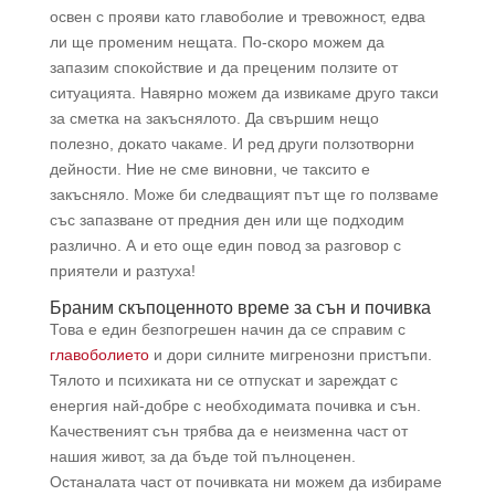
освен с прояви като главоболие и тревожност, едва
ли ще променим нещата. По-скоро можем да
запазим спокойствие и да преценим ползите от
ситуацията. Навярно можем да извикаме друго такси
за сметка на закъснялото. Да свършим нещо
полезно, докато чакаме. И ред други ползотворни
дейности. Ние не сме виновни, че таксито е
закъсняло. Може би следващият път ще го ползваме
със запазване от предния ден или ще подходим
различно. А и ето още един повод за разговор с
приятели и разтуха!
Браним скъпоценното време за сън и почивка
Това е един безпогрешен начин да се справим с
главоболието
и дори силните мигренозни пристъпи.
Тялото и психиката ни се отпускат и зареждат с
енергия най-добре с необходимата почивка и сън.
Качественият сън трябва да е неизменна част от
нашия живот, за да бъде той пълноценен.
Останалата част от почивката ни можем да избираме