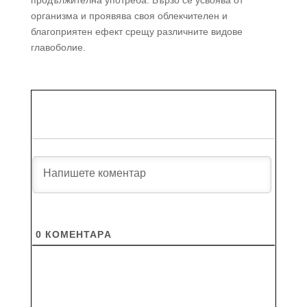
продължителна употреба. Бързо се усвоява от
организма и проявява своя облекчителен и
благоприятен ефект срещу различните видове
главоболие.
0
КОМЕНТАРA