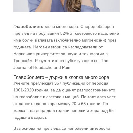
Главоболието
мъчи много хора. Според обширен
преглед на проучвания 52% от световното население
има болки в главата (включително мигренозни) през
годината. Негови автори са изследователи от
Норвежкия университет за наука и технологии в
Тронхайм. Резултатите са публикувани в сп. The
Journal of Headache and Pain.
Главоболието – държи в клопка много хора
Учените преглеждат 357 публикации от периода
1961-2020 година, за да оценят разпространението
на главоболие в световен мащаб. По-голямата част
от данните са на хора между 20 и 65 години. По-
малка – на деца до 5 години, юноши и хора над 65-
годишна възраст.
Въз основа на прегледа са направени интересни