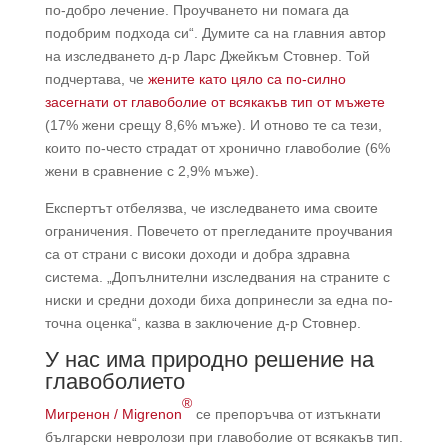
по-добро лечение. Проучването ни помага да
подобрим подхода си“. Думите са на главния автор
на изследването д-р Ларс Джейкъм Стовнер. Той
подчертава, че
жените като цяло са по-силно
засегнати от главоболие от всякакъв тип от мъжете
(17% жени срещу 8,6% мъже). И отново те са тези,
които по-често страдат от хронично главоболие (6%
жени в сравнение с 2,9% мъже).
Експертът отбелязва, че изследването има своите
ограничения. Повечето от прегледаните проучвания
са от страни с високи доходи и добра здравна
система. „Допълнителни изследвания на страните с
ниски и средни доходи биха допринесли за една по-
точна оценка“, казва в заключение д-р Стовнер.
У нас има природно решение на
главоболието
®
Мигренон / Migrenon
се препоръчва от изтъкнати
български невролози при главоболие от всякакъв тип.