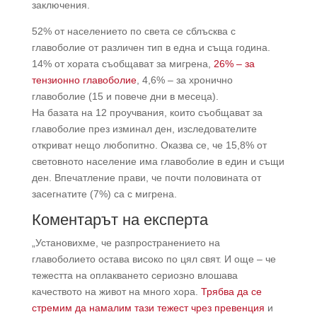
заключения.
52% от населението по света се сблъсква с
главоболие от различен тип в една и съща година.
14% от хората съобщават за мигрена,
26% – за
тензионно главоболие
, 4,6% – за хронично
главоболие (15 и повече дни в месеца).
На базата на 12 проучвания, които съобщават за
главоболие през изминал ден, изследователите
откриват нещо любопитно. Оказва се, че 15,8% от
световното население има главоболие в един и същи
ден. Впечатление прави, че почти половината от
засегнатите (7%) са с мигрена.
Коментарът на експерта
„Установихме, че разпространението на
главоболието остава високо по цял свят. И още – че
тежестта на оплакването сериозно влошава
качеството на живот на много хора.
Трябва да се
стремим да намалим тази тежест чрез превенция
и