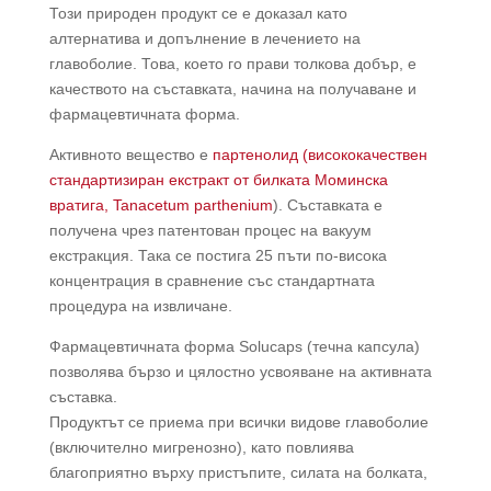
Този природен продукт се е доказал като
алтернатива и допълнение в лечението на
главоболие. Това, което го прави толкова добър, е
качеството на съставката, начина на получаване и
фармацевтичната форма.
Активното вещество е
партенолид (висококачествен
стандартизиран екстракт от билката Моминска
вратига, Tanacetum parthenium
). Съставката е
получена чрез патентован процес на вакуум
екстракция. Така се постига 25 пъти по-висока
концентрация в сравнение със стандартната
процедура на извличане.
Фармацевтичната форма Solucaps (течна капсула)
позволява бързо и цялостно усвояване на активната
съставка.
Продуктът се приема при всички видове главоболие
(включително мигренозно), като повлиява
благоприятно върху пристъпите, силата на болката,