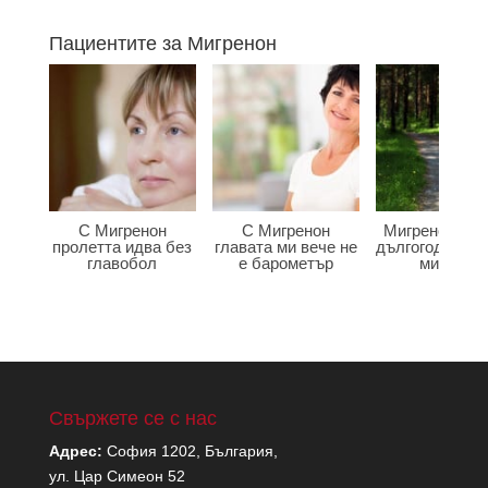
Пациентите за Мигренон
С Мигренон
С Мигренон
Мигренон по
пролетта идва без
главата ми вече не
дългогодишна
главобол
е барометър
мигрена
Свържете се с нас
Адрес:
София 1202, България,
ул. Цар Симеон 52