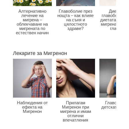
Алтернативно
Главоболие през
Диета при
лечение на
нощта – как влияе
главоболие –
мигрена –
на съня и
диетата влияе
облекчаване на
цялостното
мигрена и бол
мигрената по
здраве?
главата?
естествен начин
Лекарите за Мигренон
Наблюдения от
Прилагам
Главоболие
ефекта на
Мигренон при
детската въз
Мигренон
мигрена и имам
отлични
впечатления