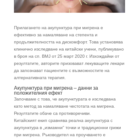
Прилагането на акупунктура при мигрена е
ефективно за намаляване на степента и
продължителността на дискомфорт. Това установява
клинично изследване на китайски учени, публикувано
в броя на сп. BMJ от 25 март 2020 г. Изхождайки от
резултатите, авторите призовават лекуващите лекари
да запознават пациентите с възможностите на
алтернативната терапия.
Акупунктура при мигрена – данни за
положителния ефект
Започваме с това, че акупунктурата е изследвана
като метод за намаляване честотата на мигрена.
Резултатите обаче са противоречиви.
Китайският екип сравнява реална акупунктура с
акупунктура в „измамни“ точки и традиционни грижи
при мигрена. Ръководител на проучването е