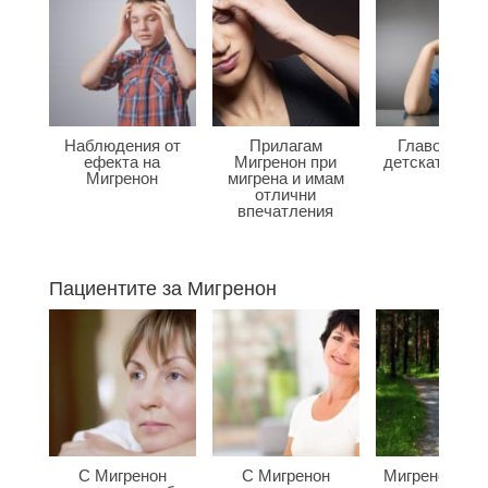
Наблюдения от
Прилагам
Главоболие
ефекта на
Мигренон при
детската въз
Мигренон
мигрена и имам
отлични
впечатления
Пациентите за Мигренон
С Мигренон
С Мигренон
Мигренон по