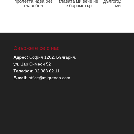
пролетта идва без
главата ми вече не
дългогодишна
главобол
е барометър
мигрена
Свържете се с нас
Адрес:
София 1202, България,
ул. Цар Симеон 52
Телефон:
02 983 62 11
E-mail:
office@migrenon.com