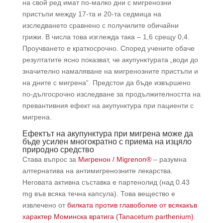
на свой ред имат по-малко дни с мигренозни
пристъпи между 17-та и 20-та седмица на
изследването сравнено с получилите обичайни
грижи. В числа това изглежда така – 1,6 срещу 0,4.
Проучването е краткосрочно. Според учените обаче
резултатите ясно показват, че акупунктурата „води до
значително намаляване на мигренозните пристъпи и
на дните с мигрена“. Предстои да бъде извършено
по-дългосрочно изследване за продължителността на
превантивния ефект на акупунктура при пациенти с
мигрена.
Ефектът на акупунктура при мигрена може да
бъде усилен многократно с приема на изцяло
природно средство
Става въпрос за
Мигренон / Migrenon®
– разумна
алтернатива на антимигренозните лекарства.
Неговата активна съставка е партенолид (над 0.43
mg във всяка течна капсула). Това вещество е
извлечено от
билката против главоболие от всякакъв
характер Моминска вратига (Tanacetum parthenium)
.