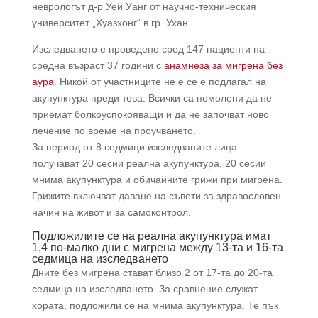
неврологът д-р Уей Уанг от научно-техническия
университет „Хуазхонг“ в гр. Ухан.
Изследването е проведено сред 147 пациенти на
средна възраст 37 години с
анамнеза за мигрена без
аура
. Никой от участниците не е се е подлагал на
акупунктура преди това. Всички са помолени да не
приемат болкоуспокояващи и да не започват ново
лечение по време на проучването.
За период от 8 седмици изследваните лица
получават 20 сесии реална акупунктура, 20 сесии
мнима акупунктура и обичайните грижи при мигрена.
Грижите включват даване на съвети за здравословен
начин на живот и за самоконтрол.
Подложилите се на реална акупунктура имат
1,4 по-малко дни с мигрена между 13-та и 16-та
седмица на изследването
Дните без мигрена стават близо 2 от 17-та до 20-та
седмица на изследването. За сравнение служат
хората, подложили се на мнима акупунктура. Те пък