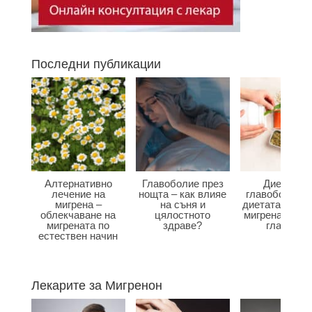
Последни публикации
Алтернативно
Главоболие през
Диета при
лечение на
нощта – как влияе
главоболие –
мигрена –
на съня и
диетата влияе
облекчаване на
цялостното
мигрена и бол
мигрената по
здраве?
главата?
естествен начин
Лекарите за Мигренон