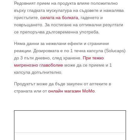
Редовният прием на продукта влияе положително
върху гладката мускулатура на съдовете и намалява
пристъпите,
силата на болката
, гаденето и
повръщането. За постигане на оптимални резултати
се препоръчва дълговременна употреба.
Няма данни за нежелани ефекти и странични
реакции. Дозировката е по 1 течна капсула (Solucaps)
до 3 пъти дневно, след хранене.
При тежко
мигренозно главоболие
може да се приеме и 1
капсула допълнително.
Продуктът може да бъде закупен от аптеките в
страната или от
онлайн магазин МоМо
.