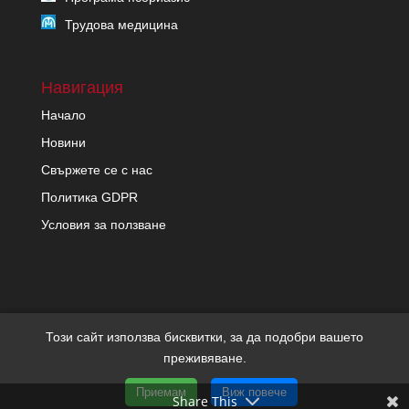
Трудова медицина
Навигация
Начало
Новини
Свържете се с нас
Политика GDPR
Условия за ползване
Този сайт използва бисквитки, за да подобри вашето
преживяване.
Copyright migrenon.com | Всички права запазени | Уеб
Приемам
Виж повече
дизайн и SEO от Трибест
Share This