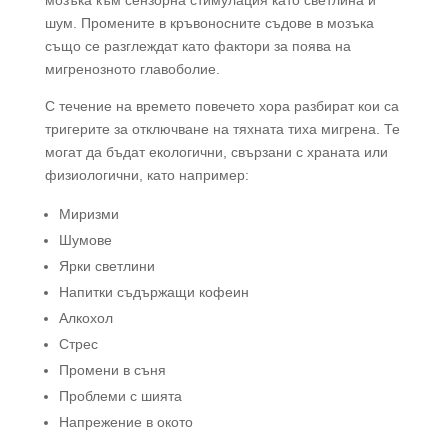
шум. Промените в кръвоносните съдове в мозъка
също се разглеждат като фактори за поява на
мигренозното главоболие.
С течение на времето повечето хора разбират кои са
тригерите за отключване на тяхната тиха мигрена. Те
могат да бъдат екологични, свързани с храната или
физиологични, като например:
Миризми
Шумове
Ярки светлини
Напитки съдържащи кофеин
Алкохол
Стрес
Промени в съня
Проблеми с шията
Напрежение в окото