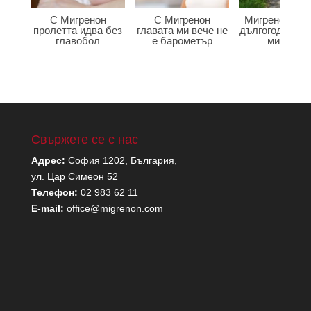
С Мигренон
С Мигренон
Мигренон по
пролетта идва без
главата ми вече не
дългогодишна
главобол
е барометър
мигрена
Свържете се с нас
Адрес:
София 1202, България,
ул. Цар Симеон 52
Телефон:
02 983 62 11
E-mail:
office@migrenon.com