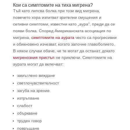
Кои са симптомите на тиха мигрена?
Тъй като липсва болка при този вид мигрена,
повечето хора изпитват зрителни смущения и
сетивни симптоми, известни като „аура“, преди да се
появи болка. Според Американската асоциация по
мигрена,
симптомите на аурата
често са прогресивни
и обикновено изчезват, когато започне главоболието.
В някои случаи обаче, че те могат да останат, докато
мигренозния пристъп
не приключи. Симптомите на
аурата могат да включват:
замъглено виждане
светлочувствителност
загуба на зрение
изтръпване
слабост
объркване
труден говор
повръщане