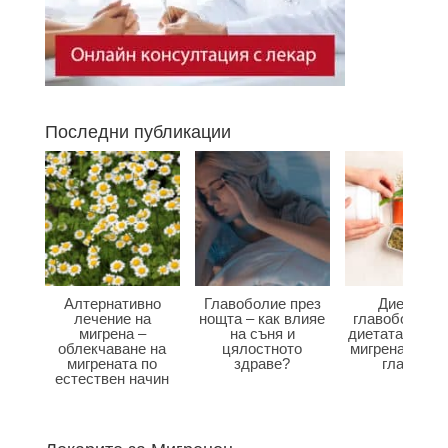
Последни публикации
Алтернативно
Главоболие през
Диета при
лечение на
нощта – как влияе
главоболие –
мигрена –
на съня и
диетата влияе
облекчаване на
цялостното
мигрена и бол
мигрената по
здраве?
главата?
естествен начин