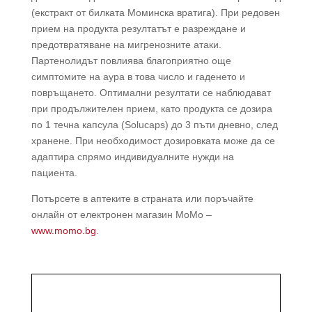
(екстракт от билката Моминска вратига). При редовен
прием на продукта резултатът е разреждане и
предотвратяване на мигренозните атаки.
Партенолидът повлиява благоприятно още
симптомите на аура в това число и гаденето и
повръщането. Оптимални резултати се наблюдават
при продължителен прием, като продукта се дозира
по 1 течна капсула (Solucaps) до 3 пъти дневно, след
хранене. При необходимост дозировката може да се
адаптира спрямо индивидуалните нужди на
пациента.
Потърсете в аптеките в страната или поръчайте
онлайн от електронен магазин МоМо –
www.momo.bg
.