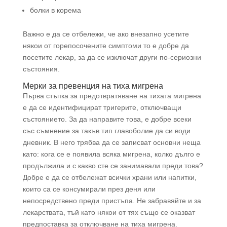
болки в корема
Важно е да се отбележи, че ако внезапно усетите
някои от горепосочените симптоми то е добре да
посетите лекар, за да се изключат други по-сериозни
състояния.
Мерки за превенция на тиха мигрена
Първа стъпка за предотвратяване на тихата мигрена
е да се идентифицират тригерите, отключващи
състоянието. За да направите това, е добре всеки
със съмнение за такъв тип главоболие да си води
дневник. В него трябва да се записват основни неща
като: кога се е появила всяка мигрена, колко дълго е
продължила и с какво сте се занимавали преди това?
Добре е да се отбележат всички храни или напитки,
които са се консумирали през деня или
непосредствено преди пристъпа. Не забравяйте и за
лекарствата, тъй като някои от тях също се оказват
предпоставка за отключване на тиха мигрена.