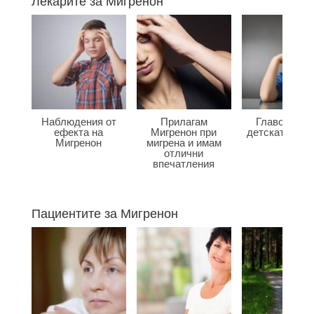
Лекарите за Мигренон
Наблюдения от
Прилагам
Главоболие
ефекта на
Мигренон при
детската въз
Мигренон
мигрена и имам
отлични
впечатления
Пациентите за Мигренон