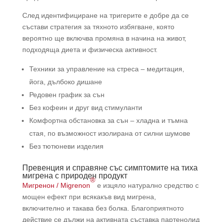
След идентифициране на тригерите е добре да се
състави стратегия за тяхното избягване, която
вероятно ще включва промяна в начина на живот,
подходяща диета и физическа активност.
Техники за управление на стреса – медитация,
йога, дълбоко дишане
Редовен график за сън
Без кофеин и друг вид стимуланти
Комфортна обстановка за сън – хладна и тъмна
стая, по възможност изолирана от силни шумове
Без тютюневи изделия
Превенция и справяне със симптомите на тиха
мигрена с природен продукт
®
Мигренон / Migrenon
е изцяло натурално средство с
мощен ефект при всякакъв вид мигрена,
включително и такава без болка. Благоприятното
действие се дължи на активната съставка партенолид