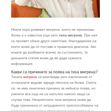
Някои хора развиват мигрена, която не причинява
болка и е известна още като
тиха мигрена
. При нея
се проявят обаче други симптоми, благодарение на
които може да се постави и правилна диагноза. Ако
искате да разберете всичко за състоянието, то
днешната статия може да ви даде нужната
информация.
Какви са причините за поява на тиха мигрена?
Тихата
мигрена
се разглежда като изключение от
останалите видове заради липсата на болка. Смята
се, че има генетична причина за нейната поява, но
учените все още не са напълно наясно защо се
случва това. Неприятната тиха мигрена може да
бъде причинена от затрудненото приспособяване на
мозъка към сензорна стимулация като светлина и