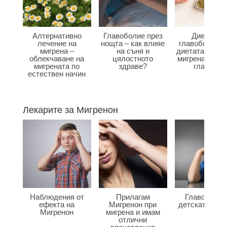
Алтернативно
Главоболие през
Диета при
лечение на
нощта – как влияе
главоболие –
мигрена –
на съня и
диетата влияе
облекчаване на
цялостното
мигрена и бол
мигрената по
здраве?
главата?
естествен начин
Лекарите за Мигренон
Наблюдения от
Прилагам
Главоболие
ефекта на
Мигренон при
детската въз
Мигренон
мигрена и имам
отлични