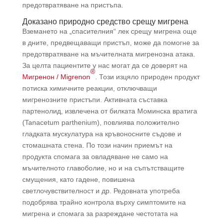
предотвратяване на пристъпа.
Доказано природно средство срещу мигрена
Вземането на „спасителния“ лек срещу мигрена още
в дните, предвещаващи пристъп, може да помогне за
предотвратяване на мъчителната мигренозна атака.
За целта пациентите у нас могат да се доверят на
®
Мигренон / Migrenon
. Този изцяло природен продукт
потиска химичните реакции, отключващи
мигренозните пристъпи. Активната съставка
партенолид, извлечена от билката Моминска вратига
(Tanacetum parthenium), повлиява положително
гладката мускулатура на кръвоносните съдове и
стомашната стена. По този начин приемът на
продукта спомага за овладяване не само на
мъчителното главоболие, но и на съпътстващите
смущения, като гадене, повишена
светлочувствителност и др. Редовната употреба
подобрява трайно контрола върху симптомите на
мигрена и спомага за разреждане честотата на