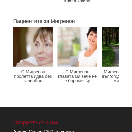
впечатления
Пациентите за Мигренон
С Мигренон
С Мигренон
Мигренон по
пролетта идва без
главата ми вече не
дългогодишна
главобол
е барометър
мигрена
Свържете се с нас
Адрес:
София 1202, България,