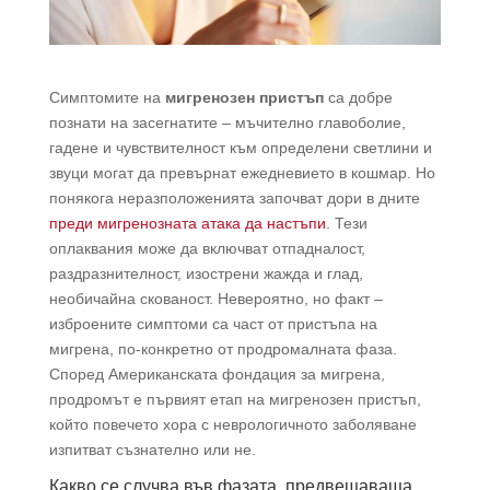
Симптомите на
мигренозен пристъп
са добре
познати на засегнатите – мъчително главоболие,
гадене и чувствителност към определени светлини и
звуци могат да превърнат ежедневието в кошмар. Но
понякога неразположенията започват дори в дните
преди мигренозната атака да настъпи
. Тези
оплаквания може да включват отпадналост,
раздразнителност, изострени жажда и глад,
необичайна скованост. Невероятно, но факт –
изброените симптоми са част от пристъпа на
мигрена, по-конкретно от продромалната фаза.
Според Американската фондация за мигрена,
продромът е първият етап на мигренозен пристъп,
който повечето хора с неврологичното заболяване
изпитват съзнателно или не.
Какво се случва във фазата, предвещаваща