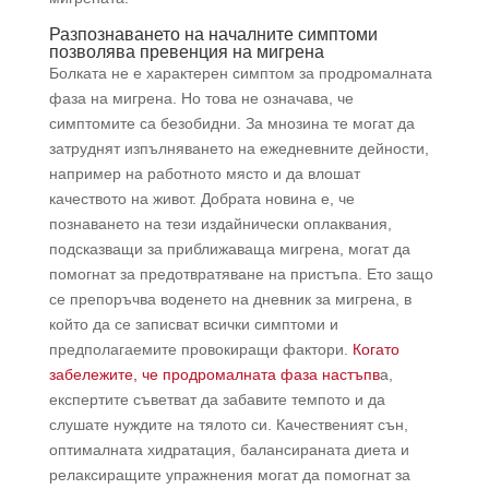
Разпознаването на началните симптоми
позволява превенция на мигрена
Болката не е характерен симптом за продромалната
фаза на мигрена. Но това не означава, че
симптомите са безобидни. За мнозина те могат да
затруднят изпълняването на ежедневните дейности,
например на работното място и да влошат
качеството на живот. Добрата новина е, че
познаването на тези издайнически оплаквания,
подсказващи за приближаваща мигрена, могат да
помогнат за предотвратяване на пристъпа. Ето защо
се препоръчва воденето на дневник за мигрена, в
който да се записват всички симптоми и
предполагаемите провокиращи фактори.
Когато
забележите, че продромалната фаза настъпв
а,
експертите съветват да забавите темпото и да
слушате нуждите на тялото си. Качественият сън,
оптималната хидратация, балансираната диета и
релаксиращите упражнения могат да помогнат за