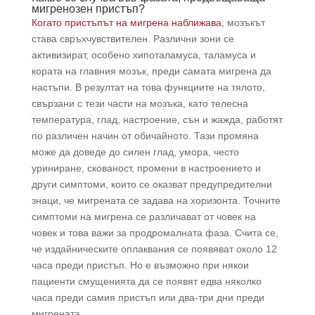
мигренозен пристъп?
Когато пристъпът на мигрена наближава
, мозъкът
става свръхчувствителен. Различни зони се
активизират, особено хипоталамуса, таламуса и
кората на главния мозък, преди самата мигрена да
настъпи. В резултат на това функциите на тялото,
свързани с тези части на мозъка, като телесна
температура, глад, настроение, сън и жажда, работят
по различен начин от обичайното. Тази промяна
може да доведе до силен глад, умора, често
уриниране, скованост, промени в настроението и
други симптоми, които се оказват предупредителни
знаци, че мигрената се задава на хоризонта. Точните
симптоми на мигрена се различават от човек на
човек и това важи за продромалната фаза. Счита се,
че издайническите оплаквания се появяват около 12
часа преди пристъп. Но е възможно при някои
пациенти смущенията да се появят едва няколко
часа преди самия пристъп или два-три дни преди
мигрената.