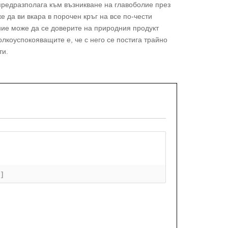
предразполага към възникване на главоболие през
 да ви вкара в порочен кръг на все по-чести
ние може да се доверите на природния продукт
олкоуспокояващите е, че с него се постига трайно
ти.
+]