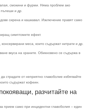
папая, смокини и фурми. Няма проблем ако
 пъпеши и др.
идове сирена и кашкавал. Изключение правят само
киращ симптомите ефект.
, консервирани меса, които съдържат нитрати и др.
лване вкуса на храните. Обикновено се съдържа в
о да страдате от неприятно главоболие избягвайте
 които съдържат кофеин.
покояващи, разчитайте на
за прием само при инцидентни главоболия – един