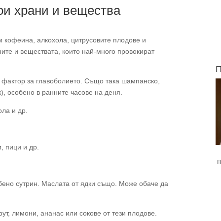
ои храни и вещества
м кофеина, алкохола, цитрусовите плодове и
ните и веществата, които най-много провокират
П
фактор за главоболието. Също така шампанско,
), особено в ранните часове на деня.
ла и др.
, пици и др.
п
обено сутрин. Маслата от ядки също. Може обаче да
ут, лимони, ананас или сокове от тези плодове.