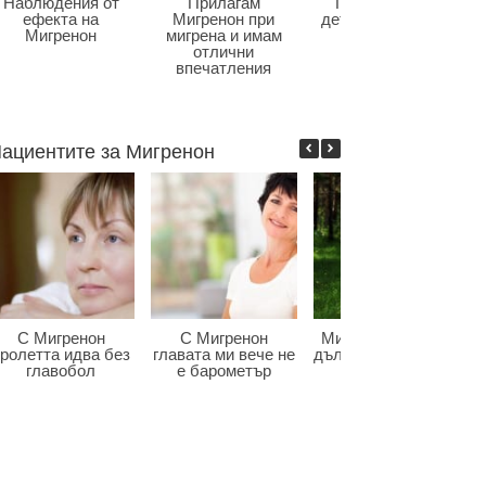
Наблюдения от
Прилагам
Главоболие в
ефекта на
Мигренон при
детската възраст
Мигренон
мигрена и имам
отлични
впечатления
ациентите за Мигренон
С Мигренон
С Мигренон
Мигренон победи
ролетта идва без
главата ми вече не
дългогодишната ми
главобол
е барометър
мигрена