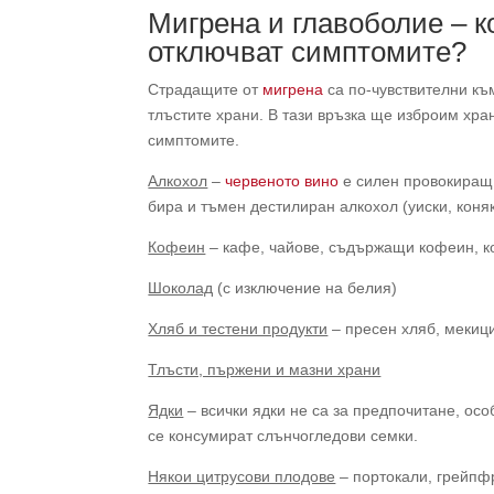
Мигрена и главоболие – к
отключват симптомите?
Страдащите от
мигрена
са по-чувствителни къ
тлъстите храни. В тази връзка ще изброим хра
симптомите.
Алкохол
–
червеното вино
е силен провокиращ 
бира и тъмен дестилиран алкохол (уиски, коняк
Кофеин
– кафе, чайове, съдържащи кофеин, ко
Шоколад
(с изключение на белия)
Хляб и тестени продукти
– пресен хляб, мекици
Тлъсти, пържени и мазни храни
Ядки
– всички ядки не са за предпочитане, ос
се консумират слънчогледови семки.
Някои цитрусови плодове
– портокали, грейпфр