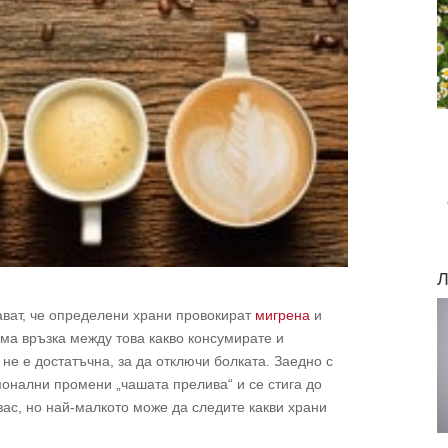
Л
ават, че определени храни провокират
мигрена
и
има връзка между това какво консумирате и
не е достатъчна, за да отключи болката. Заедно с
монални промени „чашата прелива“ и се стига до
вас, но най-малкото може да следите какви храни