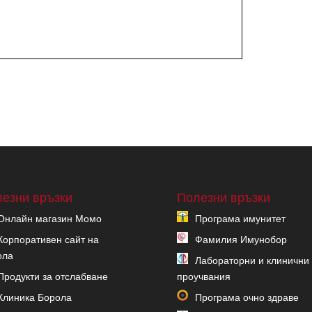
езни връзки
Полезни връзки
Онлайн магазин Момо
Програма имунитет
Корпоративен сайт на
Фамилия Имунобор
ола
Лабораторни и клинични
Продукти за отслабване
проучвания
Клиника Борола
Програма очно здраве