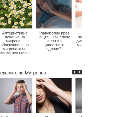
Алтернативно
Главоболие през
Диета при
лечение на
нощта – как влияе
главоболие – как
мигрена –
на съня и
диетата влияе при
облекчаване на
цялостното
мигрена и болки в
мигрената по
здраве?
главата?
естествен начин
екарите за Мигренон