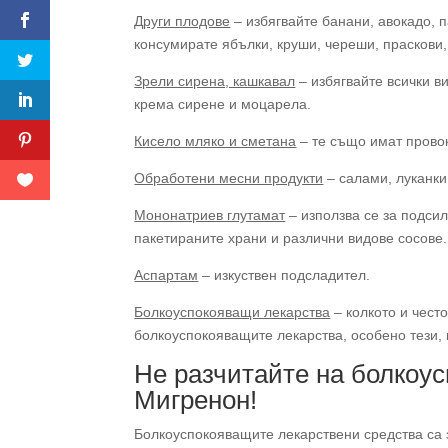
Други плодове
– избягвайте банани, авокадо, 
консумирате ябълки, круши, череши, праскови,
Зрели сирена, кашкавал
– избягвайте всички в
крема сирене и моцарела.
Кисело мляко и сметана
– те също имат прово
Обработени месни продукти
– салами, луканки
Мононатриев глутамат
– използва се за подси
пакетираните храни и различни видове сосове.
Аспартам
– изкуствен подсладител.
Болкоуспокояващи лекарства
– колкото и чест
болкоуспокояващите лекарства, особено тези,
Не разчитайте на болкоус
Мигренон!
Болкоуспокояващите лекарствени средства са 