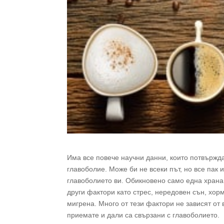
Има все повече научни данни, които потвържд
главоболие. Може би не всеки път, но все пак 
главоболието ви. Обикновено само една храна 
други фактори като стрес, нередовен сън, хор
мигрена. Много от тези фактори не зависят от 
приемате и дали са свързани с главоболието.