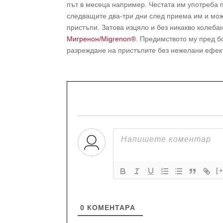
път в месеца например. Честата им употреба 
следващите два-три дни след приема им и може
пристъпи. Затова изцяло и без никакво колеба
Мигренон/Migrenon®
. Предимството му пред б
разреждане на пристъпите без нежелани ефек
[
0
КОМЕНТАРA