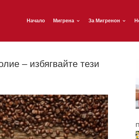
Начало
Мигрена
За Мигренон
Н
олие – избягвайте тези
П