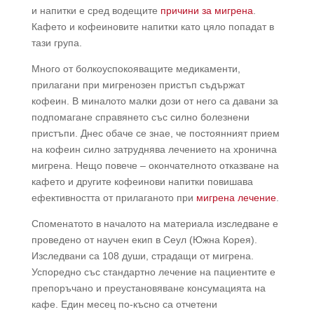
и напитки е сред водещите
причини за мигрена
.
Кафето и кофеиновите напитки като цяло попадат в
тази група.
Много от болкоуспокояващите медикаменти,
прилагани при мигренозен пристъп съдържат
кофеин. В миналото малки дози от него са давани за
подпомагане справянето със силно болезнени
пристъпи. Днес обаче се знае, че постоянният прием
на кофеин силно затруднява лечението на хронична
мигрена. Нещо повече – окончателното отказване на
кафето и другите кофеинови напитки повишава
ефективността от прилаганото при
мигрена лечение
.
Споменатото в началото на материала изследване е
проведено от научен екип в Сеул (Южна Корея).
Изследвани са 108 души, страдащи от мигрена.
Успоредно със стандартно лечение на пациентите е
препоръчано и преустановяване консумацията на
кафе. Един месец по-късно са отчетени