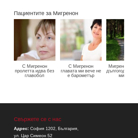
Пациентите за Мигренон
С Мигренон
С Мигренон
Мигренон по
пролетта идва без
главата ми вече не
дългогодишна
главобол
е барометър
мигрена
Свържете се с нас
Адрес:
София 1202, България,
ул. Цар Симеон 52