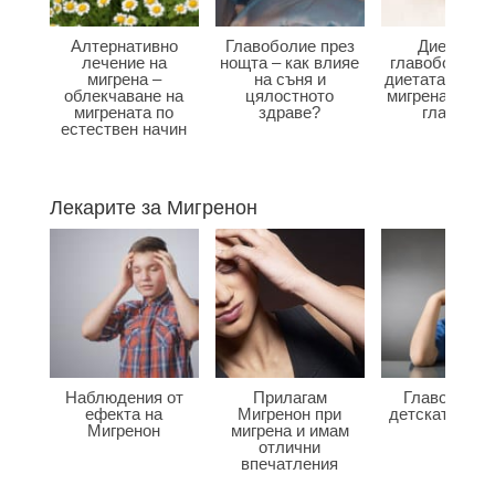
Алтернативно
Главоболие през
Диета при
лечение на
нощта – как влияе
главоболие –
мигрена –
на съня и
диетата влияе
облекчаване на
цялостното
мигрена и бол
мигрената по
здраве?
главата?
естествен начин
Лекарите за Мигренон
Наблюдения от
Прилагам
Главоболие
ефекта на
Мигренон при
детската въз
Мигренон
мигрена и имам
отлични
впечатления