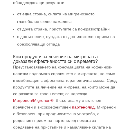
обнадеждаващи резултати:
от една страна, силата на мигренозното
главоболие силно намалява
от друга страна, пристъпите са по-краткотрайни
в допълнение, нуждата от допълнителен прием на
обезболяващи отпада
Кои продукти за лечение на мигрена са
доказали ефективността си с времето?
Преустановяването на консумацията на кофеинови
напитки подпомага справянето с мигрената, но само
в комбинация с ефективна терапевтична схема. Сред
продуктите за лечение на мигрена, на които може да
се разчита за траен ефект, се нарежда
Мигренон/Migrenon®
. В състава му е включен
пречистен и високоефективен
партенолид
. Мигренон
е безопасен при продължителна употреба, а
редовният прием на партенолид помага за
оредяване на пристъпите и намаляване силата на