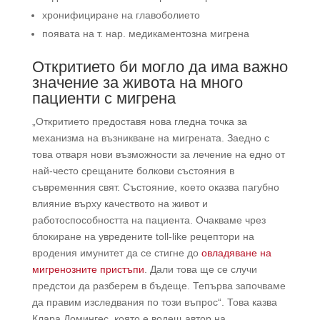
хронифициране на главоболието
появата на т. нар. медикаментозна мигрена
Откритието би могло да има важно
значение за живота на много
пациенти с мигрена
„Откритието предоставя нова гледна точка за
механизма на възникване на мигрената. Заедно с
това отваря нови възможности за лечение на едно от
най-често срещаните болкови състояния в
съвременния свят. Състояние, което оказва пагубно
влияние върху качеството на живот и
работоспособността на пациента. Очакваме чрез
блокиране на увредените toll-like рецептори на
вродения имунитет да се стигне до
овладяване на
мигренозните пристъпи
. Дали това ще се случи
предстои да разберем в бъдеще. Тепърва започваме
да правим изследвания по този въпрос“. Това казва
Клара Домингес, която е водещ автор на