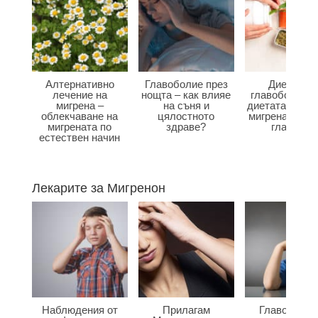
Алтернативно
Главоболие през
Диета при
лечение на
нощта – как влияе
главоболие –
мигрена –
на съня и
диетата влияе
облекчаване на
цялостното
мигрена и бол
мигрената по
здраве?
главата?
естествен начин
Лекарите за Мигренон
Наблюдения от
Прилагам
Главоболие