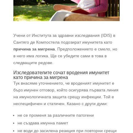
Учени от Института за здравни изследвания (IDIS) в
Сантяго де Компостела подозират имунитета като
причина за мигрена
. Предположението е смело, но
в него има логика. Ще се убедите сами в това в
следващите редове.
Изследователите сочат вродения имунитет
като причина за мигрена
Тук внасяме уточнението, че вроденият имунитет е
бърз имунен отговор, който осигурява първата линия
на имунологичната защита срещу инфекции. Той е
неспецифичен и статичен. Казано с други думи:
не се променя за различните патогени
не създава имунна памет
не води до засилена реакция при повторни срещи