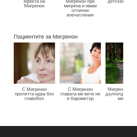
ефекта на
Мигренон при
детската въз
Мигренон
мигрена и имам
отлични
впечатления
Пациентите за Мигренон
С Мигренон
С Мигренон
Мигренон по
пролетта идва без
главата ми вече не
дългогодишна
главобол
е барометър
мигрена