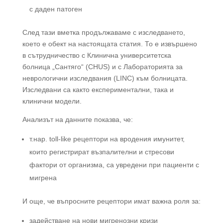
с даден патоген
След тази вметка продължаваме с изследването,
което е обект на настоящата статия. То е извършено
в сътрудничество с Клинична университетска
болница „Сантяго“ (CHUS) и с Лабораторията за
неврологични изследвания (LINC) към болницата.
Изследвани са както експериментални, така и
клинични модели.
Анализът на данните показва, че:
т.нар. toll-like рецептори на вродения имунитет,
които регистрират възпалителни и стресови
фактори от организма, са увредени при пациенти с
мигрена
И още, че въпросните рецептори имат важна роля за:
задействане на нови мигренозни кризи