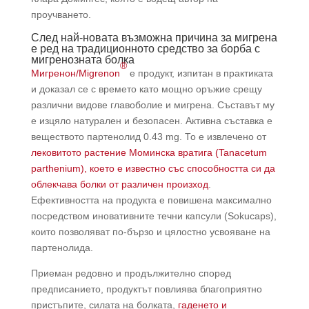
проучването.
След най-новата възможна причина за мигрена
е ред на традиционното средство за борба с
мигренозната болка
®
Мигренон/Migrenon
е продукт, изпитан в практиката
и доказал се с времето като мощно оръжие срещу
различни видове главоболие и мигрена. Съставът му
е изцяло натурален и безопасен. Активна съставка е
веществото партенолид 0.43 mg. То е извлечено от
лековитото растение Моминска вратига (Tanacetum
parthenium), което е известно със способността си да
облекчава болки от различен произход
.
Ефективността на продукта е повишена максимално
посредством иновативните течни капсули (Sokucaps),
които позволяват по-бързо и цялостно усвояване на
партенолида.
Приеман редовно и продължително според
предписанието, продуктът повлиява благоприятно
пристъпите, силата на болката,
гаденето и