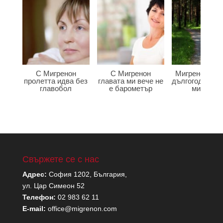
С Мигренон
С Мигренон
Мигренон по
пролетта идва без
главата ми вече не
дългогодишна
главобол
е барометър
мигрена
Свържете се с нас
Адрес:
София 1202, България,
ул. Цар Симеон 52
Телефон:
02 983 62 11
E-mail:
office@migrenon.com