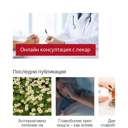
Последни публикации
Алтернативно
Главоболие през
Диета при
лечение на
нощта – как влияе
главоболие –