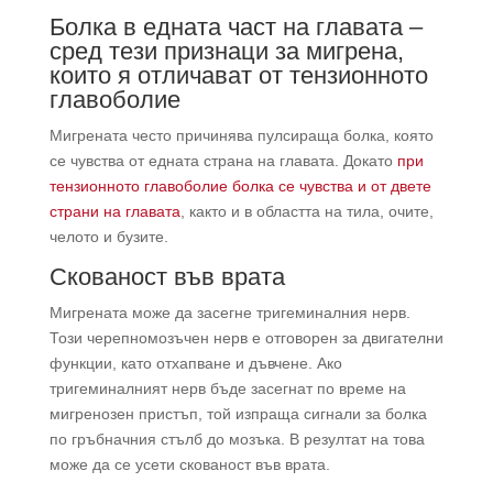
Болка в едната част на главата –
сред тези признаци за мигрена,
които я отличават от тензионното
главоболие
Мигрената често причинява пулсираща болка, която
се чувства от едната страна на главата. Докато
при
тензионното главоболие болка се чувства и от двете
страни на главата
, както и в областта на тила, очите,
челото и бузите.
Скованост във врата
Мигрената може да засегне тригеминалния нерв.
Този черепномозъчен нерв е отговорен за двигателни
функции, като отхапване и дъвчене. Ако
тригеминалният нерв бъде засегнат по време на
мигренозен пристъп, той изпраща сигнали за болка
по гръбначния стълб до мозъка. В резултат на това
може да се усети скованост във врата.