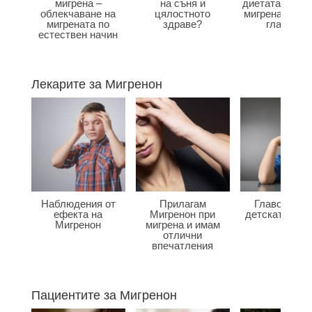
мигрена –
на съня и
диетата влияе
облекчаване на
цялостното
мигрена и бол
мигрената по
здраве?
главата?
естествен начин
Лекарите за Мигренон
Наблюдения от
Прилагам
Главоболие
ефекта на
Мигренон при
детската въз
Мигренон
мигрена и имам
отлични
впечатления
Пациентите за Мигренон