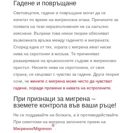
Гадене и повръщане
Световъртеж, гадене и повръщане могат да се
изпитат по време на мигренозна атака. Причините за
появата на тези неразположения не са напълно
изяснени. Въпреки това някои теории обясняват
възможната връзка между гаденето и мигрената.
Според една от тях, хората с мигрена имат ниски
нива на серотонин в мозъка. Те причиняват
разширяване на кръвоносните съдове и мигренозен
пристъп. Ниските нива на серотонина, от своя
страна, се свързват с чувство за гадене. Друга теория
сочи, че
жените с мигрена може често да чувстват
гадене, поради промени в нивата на естрогените
.
При признаци за мигрена –
вземете контрола във ваши ръце!
Не се поддавайте на болката, а ѝ противодействайте.
При симптоми на мигрена започнете прием на
®
Мигренон/Migrenon
.