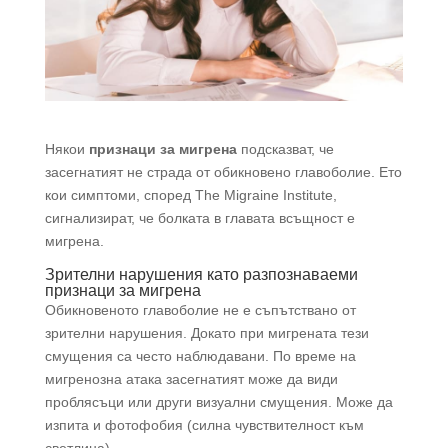
Някои
признаци за мигрена
подсказват, че
засегнатият не страда от обикновено главоболие. Ето
кои симптоми, според The Migraine Institute,
сигнализират, че болката в главата всъщност е
мигрена.
Зрителни нарушения като разпознаваеми
признаци за мигрена
Обикновеното главоболие не е съпътствано от
зрителни нарушения. Докато при мигрената тези
смущения са често наблюдавани. По време на
мигренозна атака засегнатият може да види
проблясъци или други визуални смущения. Може да
изпита и фотофобия (силна чувствителност към
светлина).