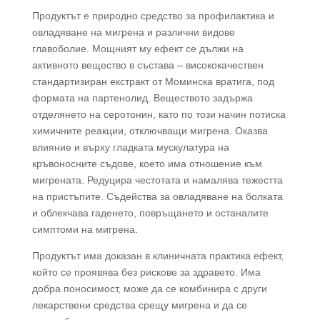
Продуктът е природно средство за профилактика и
овладяване на мигрена и различни видове
главоболие. Мощният му ефект се дължи на
активното вещество в състава – висококачествен
стандартизиран екстракт от Моминска вратига, под
формата на партенолид. Веществото задържа
отделянето на серотонин, като по този начин потиска
химичните реакции, отключващи мигрена. Оказва
влияние и върху гладката мускулатура на
кръвоносните съдове, което има отношение към
мигрената. Редуцира честотата и намалява тежестта
на пристъпите. Съдейства за овладяване на болката
и облекчава гаденето, повръщането и останалите
симптоми на мигрена.
Продуктът има доказан в клиничната практика ефект,
който се проявява без рискове за здравето. Има
добра поносимост, може да се комбинира с други
лекарствени средства срещу мигрена и да се