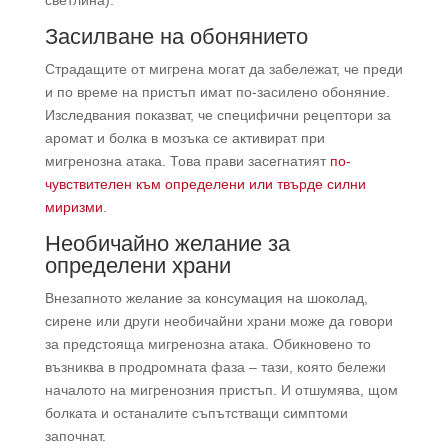
Засилване на обонянието
Страдащите от мигрена могат да забележат, че преди
и по време на пристъп имат по-засилено обоняние.
Изследвания показват, че специфични рецептори за
аромат и болка в мозъка се активират при
мигренозна атака. Това прави засегнатият
по-
чувствителен към определени или твърде силни
миризми
.
Необичайно желание за
определени храни
Внезапното желание за консумация на шоколад,
сирене или други необичайни храни може да говори
за предстояща мигренозна атака. Обикновено то
възниква в продромната фаза – тази, която бележи
началото на мигренозния пристъп. И отшумява, щом
болката и останалите съпътстващи симптоми
започнат.