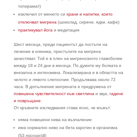
топирамат)
изключил от менюто си
храни и напитки, които
отключват мигрена
(шоколад, сирене, ядки, кафе)
практикувал йога
и медитация
Шест месеца, преди пациентът да постъпи на
лечение в клиника, пристъпите на мигрена
зачестяват. Той е в плен на мигренозното главоболие
между 18 и 24 дни в месеца. По думите му болката е
внезапна и интензивна. Локализирана е в областта на
челото и лявото слепоочие. Продължава около 72
часа. В допълнение мигрената е придружена от
повишена чувствителност към светлина
и звук,
гадене
и повръщане
.
От кръвните изследвания става ясно, че мъжът:
няма повишени нива на възпаление
има нормално ниво на бета каротин в организма
(53 microgr/dl)