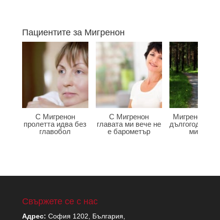
Пациентите за Мигренон
С Мигренон
С Мигренон
Мигренон по
пролетта идва без
главата ми вече не
дългогодишна
главобол
е барометър
мигрена
Свържете се с нас
Адрес:
София 1202, България,