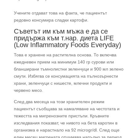
Учените отдават това на факта, че пациентът
редовно консумира сладки картофи.
Съветът им към мъжа е да се
придържа към т.нар. диета LIFE
(Low Inflammatory Foods Everyday)
Това е хранене на растителна основа. То включва
ежедневен прием на минимум 140 гр сурови или
бланширани тъмнолистни зеленчуци и 900 мл зелено
смути. Избягва се консумацията на пълнозърнести
храни, зеленчуци с нишесте, млечни продукти и
червено месо.
След два месеца на този хранителен режим
пациентът съобщава за намаляване на честотата и
тежестта на мигренозните пристъпи. Кръвните
изследвания показват, че нивото на бета каротин в
организма е нарастнало на 92 microgr/dl. След още
един месец мигрената отшумява напълно за период