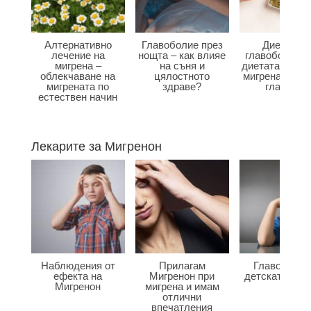
Алтернативно
Главоболие през
Диета при
лечение на
нощта – как влияе
главоболие –
мигрена –
на съня и
диетата влияе
облекчаване на
цялостното
мигрена и бол
мигрената по
здраве?
главата?
естествен начин
Лекарите за Мигренон
Наблюдения от
Прилагам
Главоболие
ефекта на
Мигренон при
детската въз
Мигренон
мигрена и имам
отлични
впечатления