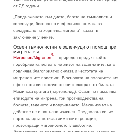
от 7,5 години.
„Придържането към диета, богата на тъмнолистни
зеленчуци, безопасно и ефективно помага за
овладяване на хорнична мигрена“, казват в
заключение учените.
Освен тъмнолистните зеленчуци от помощ при
мигрена е и…
®
Мигренон/Migrenon
– природен продукт, който
подобрява качеството на живот на засегнатите, като
повлиява благоприятно силата и честотата на
мигренозните пристъпи. В основата на положителния
ефект стои висококачественият екстракт от билката
Моминска вратига (партенолид). Освен че намалява
епизодите на мигрена, той противодейства на
болката, гаденето и повръщането. Механизмът на
действие не е напълно изяснен. Предполага се, че
партенолидът потиска химичните реакции,
провокиращи мигренозното главоболие.