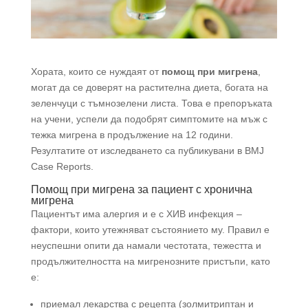
Хората, които се нуждаят от
помощ при мигрена
,
могат да се доверят на растителна диета, богата на
зеленчуци с тъмнозелени листа. Това е препоръката
на учени, успели да подобрят симптомите на мъж с
тежка мигрена в продължение на 12 години.
Резултатите от изследването са публикувани в BMJ
Case Reports.
Помощ при мигрена за пациент с хронична
мигрена
Пациентът има алергия и е с ХИВ инфекция –
фактори, които утежняват състоянието му. Правил е
неуспешни опити да намали честотата, тежестта и
продължителността на мигренозните пристъпи, като
е:
приемал лекарства с рецепта (золмитриптан и