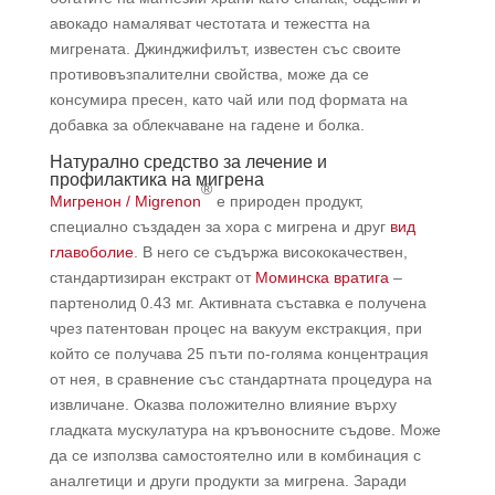
авокадо намаляват честотата и тежестта на
мигрената. Джинджифилът, известен със своите
противовъзпалителни свойства, може да се
консумира пресен, като чай или под формата на
добавка за облекчаване на гадене и болка.
Натурално средство за лечение и
профилактика на мигрена
®
Мигренон / Migrenon
е природен продукт,
специално създаден за хора с мигрена и друг
вид
главоболие
. В него се съдържа висококачествен,
стандартизиран екстракт от
Моминска вратига
–
партенолид 0.43 мг. Активната съставка е получена
чрез патентован процес на вакуум екстракция, при
който се получава 25 пъти по-голяма концентрация
от нея, в сравнение със стандартната процедура на
извличане. Оказва положително влияние върху
гладката мускулатура на кръвоносните съдове. Може
да се използва самостоятелно или в комбинация с
аналгетици и други продукти за мигрена. Заради