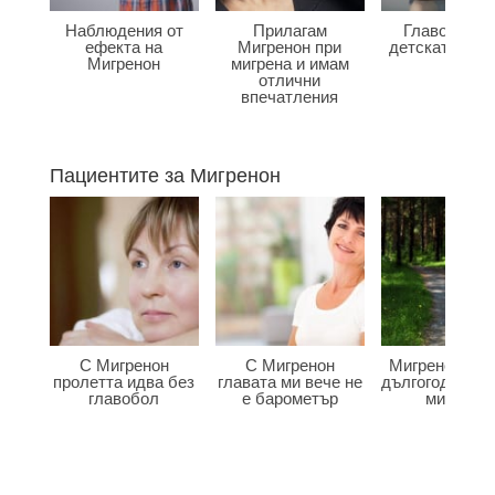
Наблюдения от
Прилагам
Главоболие
ефекта на
Мигренон при
детската въз
Мигренон
мигрена и имам
отлични
впечатления
Пациентите за Мигренон
С Мигренон
С Мигренон
Мигренон по
пролетта идва без
главата ми вече не
дългогодишна
главобол
е барометър
мигрена