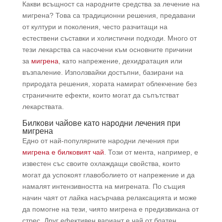
Какви всъщност са народните средства за лечение на
мигрена? Това са традиционни решения, предавани
от култури и поколения, често разчитащи на
естествени съставки и холистични подходи. Много от
тези лекарства са насочени към основните причини
за
мигрена
, като напрежение, дехидратация или
възпаление. Използвайки достъпни, базирани на
природата решения, хората намират облекчение без
страничните ефекти, които могат да съпътстват
лекарствата.
Билкови чайове като народни лечения при
мигрена
Едно от най-популярните народни лечения при
мигрена е билковият чай
. Този от мента, например, е
известен със своите охлаждащи свойства, които
могат да успокоят главоболието от напрежение и да
намалят интензивността на мигрената. По същия
начин чаят от лайка насърчава релаксацията и може
да помогне на тези, чиято мигрена е предизвикана от
стрес. Друг ефективен вариант е чай от блатен