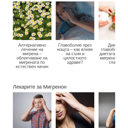
Алтернативно
Главоболие през
Диета при
лечение на
нощта – как влияе
главоболие –
мигрена –
на съня и
диетата влияе
облекчаване на
цялостното
мигрена и бол
мигрената по
здраве?
главата?
естествен начин
Лекарите за Мигренон