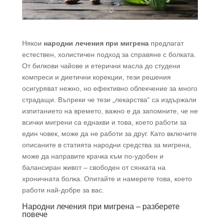
Някои
народни лечения при мигрена
предлагат
естествен, холистичен подход за справяне с болката.
От билкови чайове и етерични масла до студени
компреси и диетични корекции, тези решения
осигуряват нежно, но ефективно облекчение за много
страдащи. Въпреки че тези „лекарства“ са издържали
изпитанието на времето, важно е да запомните, че не
всички мигрени са еднакви и това, което работи за
един човек, може да не работи за друг. Като включите
описаните в статията народни средства за мигрена,
може да направите крачка към по-удобен и
балансиран живот – свободен от сянката на
хроничната болка. Опитайте и намерете това, което
работи най-добре за вас.
Народни лечения при мигрена – разберете
повече