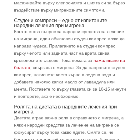
масажирайте върху слепоочията и шията си за бързо
въздействие върху мигренозните симптоми.
Студени компреси – едно от изпитаните
народни лечения при мигрена
Когато става въпрос за народни средства за лечение
на мигрена, един обикновен студен компрес може да
направи чудеса. Прилагането на студен компрес
върху челото или задната част на врата свива
кръвоносните съдове. Това помага за
намаляване на
болката
, свързана с мигрена. За да направите студен
компрес, накиснете чиста кърпа в ледена вода и
добавете няколко капки масло от лавандула или
мента. Поставете го върху главата си за 10-15 минути
и повторете, ако е необходимо.
Ролята на диетата в народните лечения при
мигрена
Диетата играе важна роля в справянето с мигрена, а
някои народни средства за лечение на мигрена се
фокусират върху това какво ядете. Смята се, че
богатите на магнезий храни като спанак, бадеми и