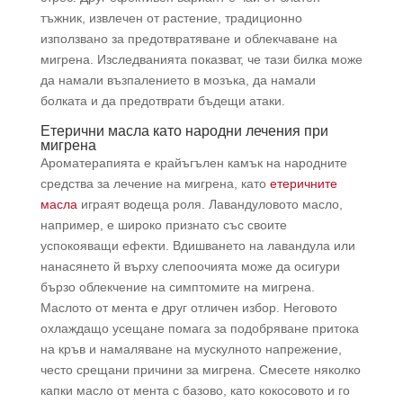
тъжник, извлечен от растение, традиционно
използвано за предотвратяване и облекчаване на
мигрена. Изследванията показват, че тази билка може
да намали възпалението в мозъка, да намали
болката и да предотврати бъдещи атаки.
Етерични масла като народни лечения при
мигрена
Ароматерапията е крайъгълен камък на народните
средства за лечение на мигрена, като
етеричните
масла
играят водеща роля. Лавандуловото масло,
например, е широко признато със своите
успокояващи ефекти. Вдишването на лавандула или
нанасянето й върху слепоочията може да осигури
бързо облекчение на симптомите на мигрена.
Маслото от мента е друг отличен избор. Неговото
охлаждащо усещане помага за подобряване притока
на кръв и намаляване на мускулното напрежение,
често срещани причини за мигрена. Смесете няколко
капки масло от мента с базово, като кокосовото и го