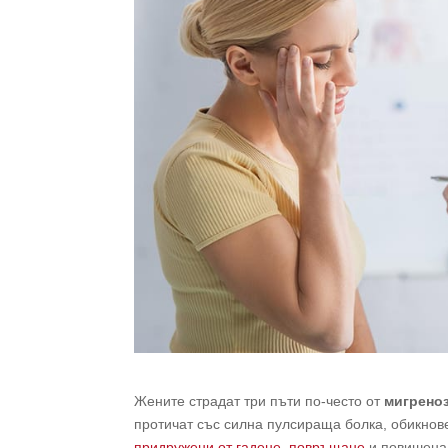
Жените страдат три пъти по-често от
мигрено
протичат със силна пулсираща болка, обикновен
придружени от гадене, повръщане
и повишена 