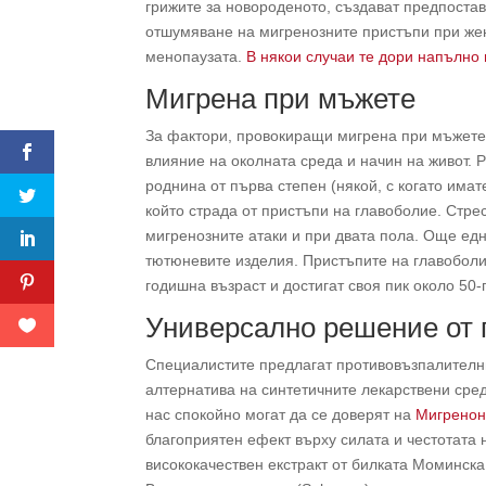
грижите за новороденото, създават предпостав
отшумяване на мигренозните пристъпи при же
менопаузата.
В някои случаи те дори напълно 
Мигрена при мъжете
За фактори, провокиращи мигрена при мъжете 
влияние на околната среда и начин на живот. 
роднина от първа степен (някой, с когато има
който страда от пристъпи на главоболие. Стрес
мигренозните атаки и при двата пола. Още едн
тютюневите изделия. Пристъпите на главоболи
годишна възраст и достигат своя пик около 50
Универсално решение от 
Специалистите предлагат противовъзпалителн
алтернатива на синтетичните лекарствени сре
нас спокойно могат да се доверят на
Мигренон
благоприятен ефект върху силата и честотата 
висококачествен екстракт от билката Моминска