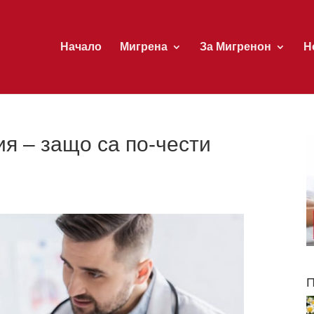
Начало
Мигрена
За Мигренон
Н
я – защо са по-чести
П