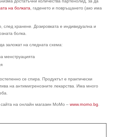
ганизма достатъчни количества партенолид, за да
ата на болката
, гаденето и повръщането (ако има
о, след хранене. Дозировката е индивидуална и
озната болка.
да заложат на следната схема:
 на менструацията
ия
остепенно се спира. Продуктът е практически
атива на антимигренозните лекарства. Има много
еба.
т сайта на онлайн магазин МоМо –
www.momo.bg
.