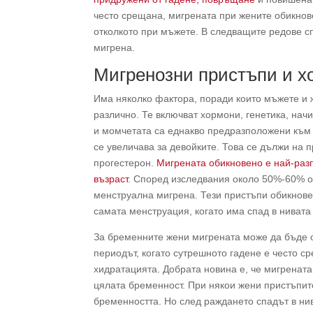
често срещана, мигрената при жените обикнов
отколкото при мъжете. В следващите редове 
мигрена.
Мигренозни пристъпи и х
Има няколко фактора, поради които мъжете и
различно. Те включват хормони, генетика, нач
и момчетата са еднакво предразположени към 
се увеличава за девойките. Това се дължи на 
прогестерон.
Мигрената обикновено е най-раз
възраст
. Според изследвания около 50%-60% о
менструална мигрена. Тези пристъпи обикнове
самата менструация, когато има спад в нивата 
За бременните жени мигрената може да бъде 
периодът, когато сутрешното гадене е често с
хидратацията. Добрата новина е, че мигрената
цялата бременност. При някои жени пристъпите
бременността. Но след раждането спадът в ни