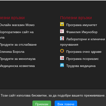
езни връзки
Полезни връзки
Онлайн магазин Момо
Програма имунитет
Корпоративен сайт на
Фамилия Имунобор
ола
Лабораторни и клинични
Продукти за отслабване
проучвания
Клиника Борола
Програма очно здраве
Продукти за менопауза
Програма псориазис
Медицинска козметика
Трудова медицина
Този сайт използва бисквитки, за да подобри вашето преживяване.
Приемам
Виж повече
и | Уеб дизайн и SEO от Трибест