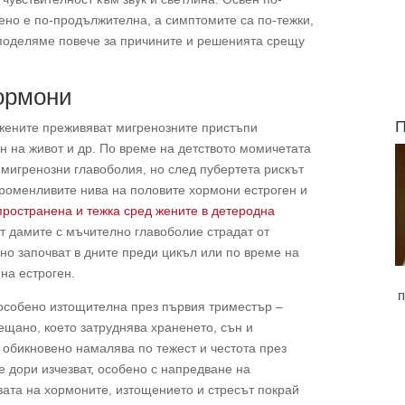
ено е по-продължителна, а симптомите са по-тежки,
споделяме повече за причините и решенията срещу
ормони
П
 жените преживяват мигренозните пристъпи
ин на живот и др. По време на детството момичетата
мигренозни главоболия, но след пубертета рискът
променливите нива на половите хормони естроген и
пространена и тежка сред жените в детеродна
т дамите с мъчително главоболие страдат от
но започват в дните преди цикъл или по време на
на естроген.
п
особено изтощителна през първия триместър –
рещано, което затруднява храненето, сън и
 обикновено намалява по тежест и честота през
 дори изчезват, особено с напредване на
вата на хормоните, изтощението и стресът покрай