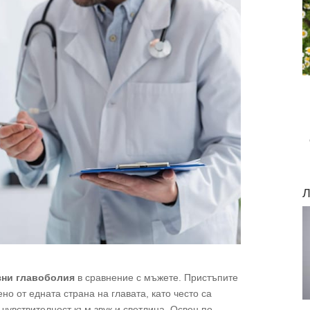
Л
зни главоболия
в сравнение с мъжете. Пристъпите
о от едната страна на главата, като често са
чувствителност към звук и светлина. Освен по-