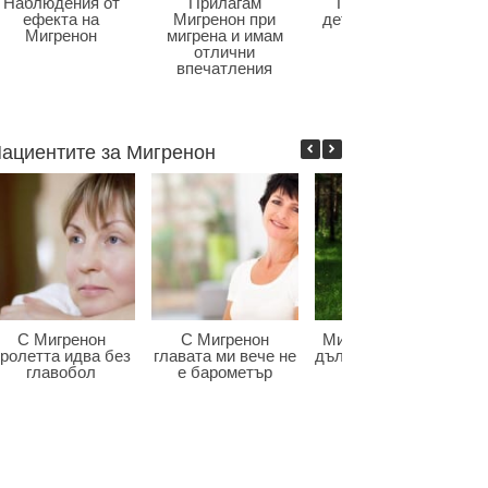
Наблюдения от
Прилагам
Главоболие в
ефекта на
Мигренон при
детската възраст
Мигренон
мигрена и имам
отлични
впечатления
ациентите за Мигренон
С Мигренон
С Мигренон
Мигренон победи
ролетта идва без
главата ми вече не
дългогодишната ми
главобол
е барометър
мигрена