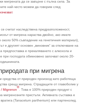
ки мигрената да се завърне с пълна сила. За
ните най-често можем да говорим след
изчезват
.
се считат наследствена предразположеност,
Рискът от мигрена нараства двойно, ако имате
те около 50% съвпадение на генетичния материал),
ът е другият основен „виновник“ за отключване на
а предпоставка е прекаляването с алкохола и
е при господата обикновено започват около 20-
-годишнината.
природата при мигрена
и средства от природен произход като работеща
дства срещу мигрена. Страдащите от главоболие у
®
 / Migrenon
. Това е 100% природен продукт с
на мигренозните пристъпи. Активната съставка е
 вратига (Tanacetum parthenium) или партенолид.