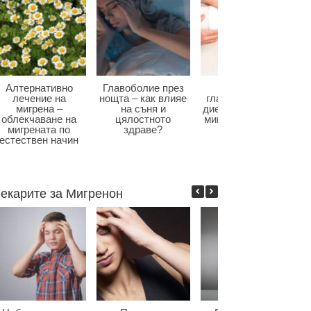
Алтернативно
Главоболие през
Диета при
лечение на
нощта – как влияе
главоболие – как
мигрена –
на съня и
диетата влияе при
облекчаване на
цялостното
мигрена и болки в
мигрената по
здраве?
главата?
естествен начин
екарите за Мигренон