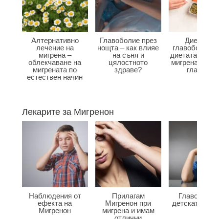
Алтернативно
Главоболие през
Диета при
лечение на
нощта – как влияе
главоболие –
мигрена –
на съня и
диетата влияе
облекчаване на
цялостното
мигрена и бол
мигрената по
здраве?
главата?
естествен начин
Лекарите за Мигренон
Наблюдения от
Прилагам
Главоболие
ефекта на
Мигренон при
детската въз
Мигренон
мигрена и имам
отлични