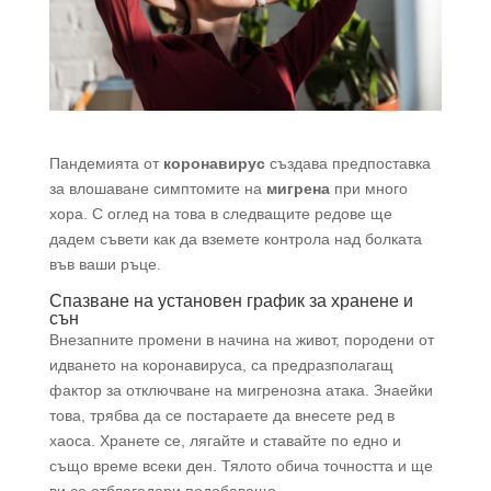
Пандемията от
коронавирус
създава предпоставка
за влошаване симптомите на
мигрена
при много
хора. С оглед на това в следващите редове ще
дадем съвети как да вземете контрола над болката
във ваши ръце.
Спазване на установен график за хранене и
сън
Внезапните промени в начина на живот, породени от
идването на коронавируса, са предразполагащ
фактор за отключване на мигренозна атака. Знаейки
това, трябва да се постараете да внесете ред в
хаоса. Хранете се, лягайте и ставайте по едно и
също време всеки ден. Тялото обича точността и ще
ви се отблагодари подобаващо.