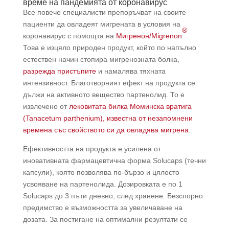
време на пандемията от коронавирус
Все повече специалисти препоръчват на своите
пациенти да овладеят мигрената в условия на
®
коронавирус с помощта на
Мигренон/Migrenon
.
Това е изцяло природен продукт, който по напълно
естествен начин стопира мигренозната болка,
разрежда пристъпите
и намалява тяхната
интензивност. Благотворният ефект на продукта се
дължи на активното вещество партенолид. То е
извлечено от
лековитата билка Моминска вратига
(Tanacetum parthenium), известна от незапомнени
времена със свойството си да овладява мигрена
.
Ефективността на продукта е усилена от
иновативната фармацевтична форма Solucaps (течни
капсули), която позволява по-бързо и цялосто
усвояване на партенолида. Дозировката е по 1
Solucaps до 3 пъти дневно, след хранене. Безспорно
предимство е възможността за увеличаване на
дозата. За постигане на оптимални резултати се