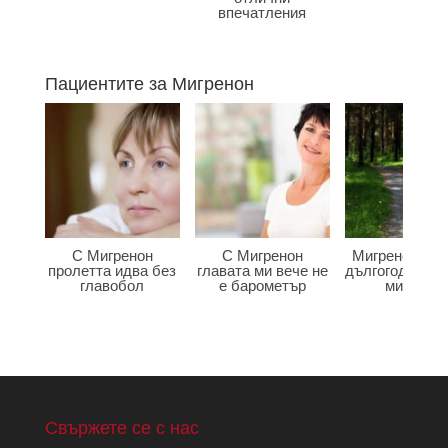
впечатления
Пациентите за Мигренон
С Мигренон
С Мигренон
Мигренон по
пролетта идва без
главата ми вече не
дългогодишна
главобол
е барометър
мигрена
Свържете се с нас