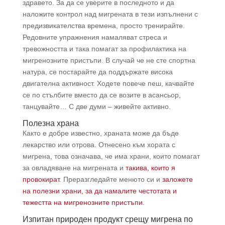
здравето. За да се уверите в последното и да
наложите контрол над мигрената в тези изпълнени с
предизвикателства времена, просто тренирайте.
Редовните упражнения намаляват стреса и
тревожността и така помагат за профилактика на
мигренозните пристъпи. В случай че не сте спортна
натура, се постарайте да поддържате висока
двигателна активност. Ходете повече пеш, качвайте
се по стълбите вместо да се возите в асансьор,
танцувайте… С две думи – живейте активно.
Полезна храна
Както е добре известно, храната може да бъде
лекарство или отрова. Отнесено към хората с
мигрена, това означава, че има храни, които помагат
за овладяване на мигрената и
такива, които я
провокират
. Преразгледайте менюто си и
заложете
на полезни храни, за да намалите честотата и
тежестта на мигренозните пристъпи
.
Изпитан природен продукт срещу мигрена по