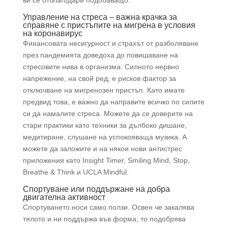
Управление на стреса – важна крачка за
справяне с пристъпите на мигрена в условия
на коронавирус
Финансовата несигурност и страхът от разболяване
през пандемията доведоха до повишаване на
стресовите нива в организма. Силното нервно
напрежение, на свой ред, е рисков фактор за
отключване на мигренозен пристъп. Като имате
предвид това, е важно да направите всичко по силите
си да намалите стреса. Можете да се доверите на
стари практики като техники за дълбоко дишане,
медитиране, слушане на успокояваща музика. А
можете да заложите и на някои нови антистрес
приложения като Insight Timer, Smiling Mind, Stop,
Breathe & Think и UCLA Mindful.
Спортуване или поддържане на добра
двигателна активност
Спортуването носи само ползи. Освен че закалява
тялото и ни поддържа във форма, то подобрява