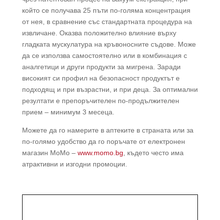
който се получава 25 пъти по-голяма концентрация
от нея, в сравнение със стандартната процедура на
извличане. Оказва положително влияние върху
гладката мускулатура на кръвоносните съдове. Може
да се използва самостоятелно или в комбинация с
аналгетици и други продукти за мигрена. Заради
високият си профил на безопасност продуктът е
подходящ и при възрастни, и при деца. За оптимални
резултати е препоръчителен по-продължителен
прием – минимум 3 месеца.
Можете да го намерите в аптеките в страната или за
по-голямо удобство да го поръчате от електронен
магазин МоМо –
www.momo.bg
, където често има
атрактивни и изгодни промоции.