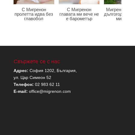
С Мигренон
С Мигренон
Мигренон по
пролетта идва без
главата ми вече не
дългогодишна
главобол
е барометър
мигрена
Свържете се с нас
Адрес:
София 1202, България,
ул. Цар Симеон 52
Телефон:
02 983 62 11
E-mail:
office@migrenon.com