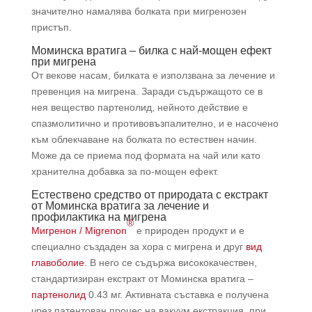
значително намалява болката при мигренозен
пристъп.
Моминска вратига – билка с най-мощен ефект
при мигрена
От векове насам, билката е използвана за лечение и
превенция на мигрена. Заради съдържащото се в
нея вещество партенолид, нейното действие е
спазмолитично и противовъзпалително, и е насочено
към облекчаване на болката по естествен начин.
Може да се приема под формата на чай или като
хранителна добавка за по-мощен ефект.
Естествено средство от природата с екстракт
от Моминска вратига за лечение и
профилактика на мигрена
®
Мигренон / Migrenon
е природен продукт и е
специално създаден за хора с мигрена и друг
вид
главоболие
. В него се съдържа висококачествен,
стандартизиран екстракт от Моминска вратига –
партенолид
0.43 мг. Активната съставка е получена
чрез патентован процес на вакуум екстракция, при