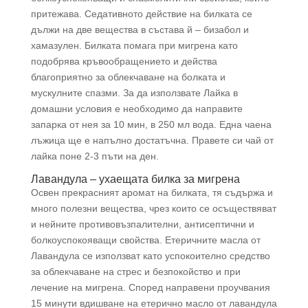
притежава. Седативното действие на билката се
дължи на две вещества в състава й – бизабол и
хамазулен. Билката помага при мигрена като
подобрява кръвообращението и действа
благоприятно за облекчаване на болката и
мускулните спазми. За да използвате Лайка в
домашни условия е необходимо да направите
запарка от нея за 10 мин, в 250 мл вода. Една чаена
лъжица ще е напълно достатъчна. Правете си чай от
лайка поне 2-3 пъти на ден.
Лавандула – ухаещата билка за мигрена
Освен прекрасният аромат на билката, тя съдържа и
много полезни вещества, чрез които се осъществяват
и нейните противовъзпалителни, антисептични и
болкоуспокояващи свойства. Етеричните масла от
Лавандула се използват като успокоително средство
за облекчаване на стрес и безпокойство и при
лечение на мигрена. Според направени проучвания
15 минути вдишване на етерично масло от лавандула