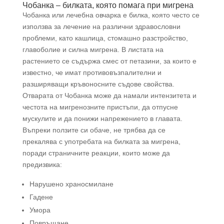
Чобанка – билката, която помага при мигрена
Чобанка или лечебна овчарка е билка, която често се
използва за лечение на различни здравословни
проблеми, като кашлица, стомашно разстройство,
главоболие и силна мигрена. В листата на
растението се съдържа смес от петазини, за които е
известно, че имат противовъзпалителни и
разширяващи кръвоносните съдове свойства.
Отварата от Чобанка може да намали интензитета и
честота на мигренозните пристъпи, да отпусне
мускулите и да понижи напрежението в главата.
Въпреки ползите си обаче, не трябва да се
прекалява с употребата на билката за мигрена,
поради страничните реакции, които може да
предизвика:
Нарушено храносмилане
Гадене
Умора
Повръщане