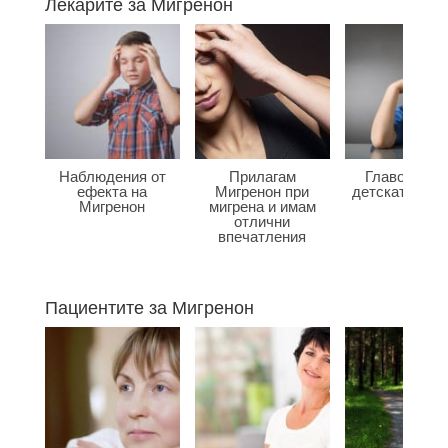
Лекарите за Мигренон
Наблюдения от
Прилагам
Главоболие
ефекта на
Мигренон при
детската въз
Мигренон
мигрена и имам
отлични
впечатления
Пациентите за Мигренон