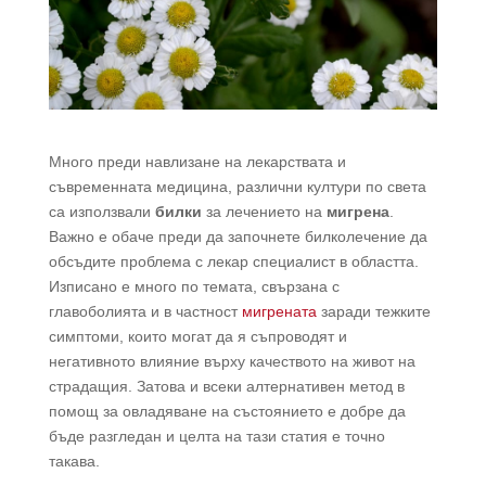
Много преди навлизане на лекарствата и
съвременната медицина, различни култури по света
са използвали
билки
за лечението на
мигрена
.
Важно е обаче преди да започнете билколечение да
обсъдите проблема с лекар специалист в областта.
Изписано е много по темата, свързана с
главоболията и в частност
мигрената
заради тежките
симптоми, които могат да я съпроводят и
негативното влияние върху качеството на живот на
страдащия. Затова и всеки алтернативен метод в
помощ за овладяване на състоянието е добре да
бъде разгледан и целта на тази статия е точно
такава.