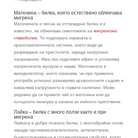
Маточина – билка, която естествено облекчава
мигрена
Маточината е лесна за отглеждане билка и е
известно, че облекчава симптомите на
мигренозно
главоболие
. Тя подпомага нервната и
храносмилателната система, което води до
разреждане на пристъпите, заради натрупано
напрежение. Има лек седативен ефект и успокоява
напрегнатите мускули и нерви. Маточината е
вазодилататор, което означава, че при правилна
употреба успешно разширява кръвоносните съдове и
намалява натрупаното в главата налягане. Може
редовно да си правите чай от маточина или да
потърсите тинктура и начини за нейното приготвяне.
Лайка – билка с много ползи както и при
мигрена
Лайката е добре позната билка, с многобройни ползи
заради противовъзпалителните, антисептични,
болкоуспокояващи и спазмолитични свойства, които