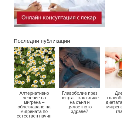
Последни публикации
Алтернативно
Главоболие през
Диета при
лечение на
нощта – как влияе
главоболие –
мигрена –
на съня и
диетата влияе
облекчаване на
цялостното
мигрена и бол
мигрената по
здраве?
главата?
естествен начин