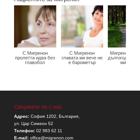
С Мигренон
С Мигренон
Мигренон по
пролетта идва без
главата ми вече не
дългогодишна
главобол
е барометър
мигрена
Свържете се с нас
Адрес:
София 1202, България,
ул. Цар Симеон 52
Телефон:
02 983 62 11
E-mail:
office@migrenon.com