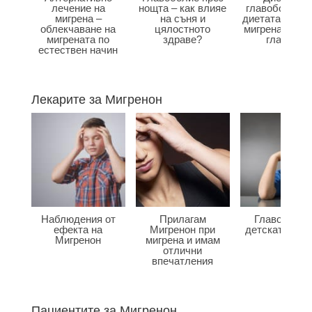
лечение на
нощта – как влияе
главоболие –
мигрена –
на съня и
диетата влияе
облекчаване на
цялостното
мигрена и бол
мигрената по
здраве?
главата?
естествен начин
Лекарите за Мигренон
Наблюдения от
Прилагам
Главоболие
ефекта на
Мигренон при
детската въз
Мигренон
мигрена и имам
отлични
впечатления
Пациентите за Мигренон