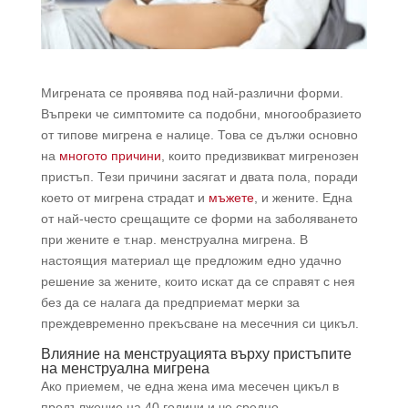
Мигрената се проявява под най-различни форми.
Въпреки че симптомите са подобни, многообразието
от типове мигрена е налице. Това се дължи основно
на
многото причини
, които предизвикват мигренозен
пристъп. Тези причини засягат и двата пола, поради
което от мигрена страдат и
мъжете
, и жените. Една
от най-често срещащите се форми на заболяването
при жените е т.нар. менструална мигрена. В
настоящия материал ще предложим едно удачно
решение за жените, които искат да се справят с нея
без да се налага да предприемат мерки за
преждевременно прекъсване на месечния си цикъл.
Влияние на менструацията върху пристъпите
на менструална мигрена
Ако приемем, че една жена има месечен цикъл в
продължение на 40 години и че средно