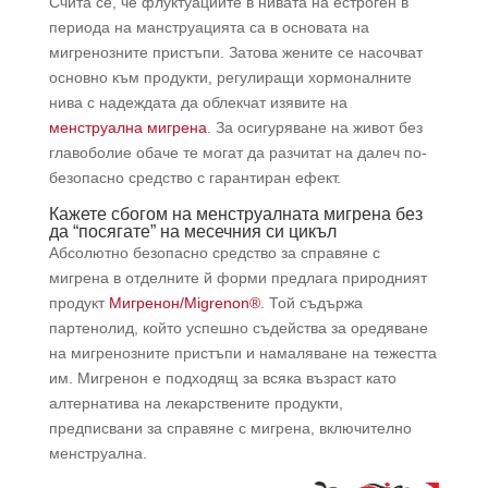
Счита се, че флуктуациите в нивата на естроген в
периода на манструацията са в основата на
мигренозните пристъпи. Затова жените се насочват
основно към продукти, регулиращи хормоналните
нива с надеждата да облекчат изявите на
менструална мигрена
. За осигуряване на живот без
главоболие обаче те могат да разчитат на далеч по-
безопасно средство с гарантиран ефект.
Кажете сбогом на менструалната мигрена без
да “посягате” на месечния си цикъл
Абсолютно безопасно средство за справяне с
мигрена в отделните й форми предлага природният
продукт
Мигренон/Migrenon®
. Той съдържа
партенолид, който успешно съдейства за оредяване
на мигренозните пристъпи и намаляване на тежестта
им. Мигренон е подходящ за всяка възраст като
алтернатива на лекарствените продукти,
предписвани за справяне с мигрена, включително
менструална.