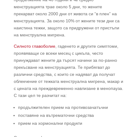
менструацията трае около 5 дни, то жените
прекарват около 2000 дни от живота си “в плен” на
менструацията. За около 10% от жените тези дни са
наистина тежки, защото са придружени от пристъпи
на менструална мигрена.
Силното главоболие
, гаденето и другите симптоми,
проявяващи се всеки месец с цикъла, често
принуждават жените да търсят начини за по-ранно
прекъсване на менструацията. Те прибягват до
различни средства, с които се надяват да получат
облекчение от тежката менструална мигрена, макар и
с цената на преждевременно навлизане в менопауза.
С тази цел те разчитат на:
продължителен прием на противозачатъчни
поставяне на вътрематочни средства
прием на хормонални продукти