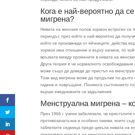
Кога е най-вероятно да се
мигрена?
Нивата на женския полов хормон естроген се п
периодът, през който е най-вероятно да получ
който се произвежда от яйчниците, действа въ
хормон има отношение и върху начина, по кой
връзката между промените в нивата на женски
Друга теория е че нормалното освобождаване 
може също да доведе до пристъп на менструа
Този вид мигрена може да продължи по-дълго 
гадене и повръщане. Понякога състоянието то
върши ежедневните си задължения.
Менструална мигрена – ко
През 1966 г. учени забелязали, че пристъпите
противозачатъчни и особено такива, които съд
таблетките седмица преди цикъла нивата на ес
предизвика пристъп на менструална мигрена.