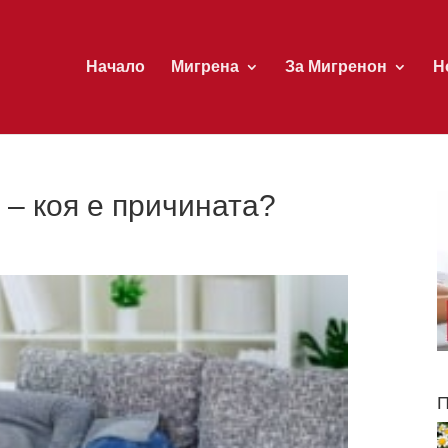
Начало
Мигрена
За Мигренон
Н
– коя е причината?
П