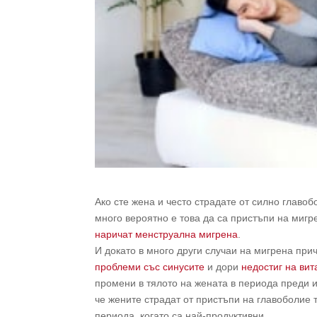
Ако сте жена и често страдате от силно главо
много вероятно е това да са пристъпи на мигр
наричат менструална мигрена
.
И докато в много други случаи на мигрена пр
проблеми със синусите
и дори
недостиг на ви
промени в тялото на жената в периода преди 
че жените страдат от пристъпи на главоболие т
периода, когато са най-продуктивни.