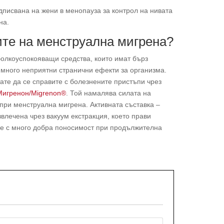
дписвана на жени в менопауза за контрол на нивата
на.
ите на менструална мигрена?
болкоуспокояващи средства, които имат бърз
 много неприятни странични ефекти за организма.
ате да се справите с болезнените пристъпи чрез
Мигренон/Migrenon®
. Той намалява силата на
при менструална мигрена. Активната съставка –
извлечена чрез вакуум екстракция, което прави
 е с много добра поносимост при продължителна