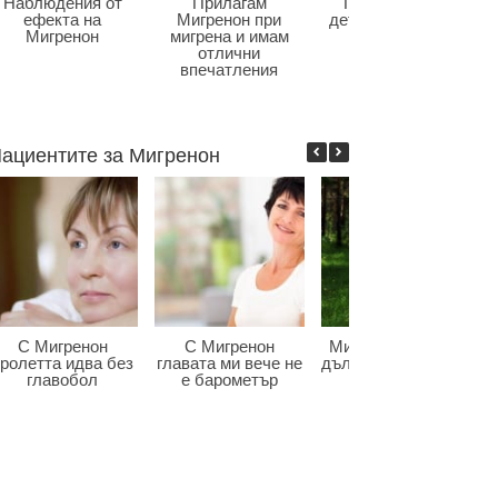
Наблюдения от
Прилагам
Главоболие в
ефекта на
Мигренон при
детската възраст
Мигренон
мигрена и имам
отлични
впечатления
ациентите за Мигренон
С Мигренон
С Мигренон
Мигренон победи
ролетта идва без
главата ми вече не
дългогодишната ми
главобол
е барометър
мигрена