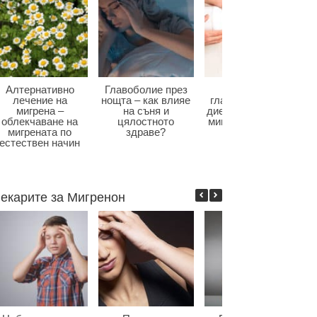
Алтернативно
Главоболие през
Диета при
лечение на
нощта – как влияе
главоболие – как
мигрена –
на съня и
диетата влияе при
облекчаване на
цялостното
мигрена и болки в
мигрената по
здраве?
главата?
естествен начин
екарите за Мигренон