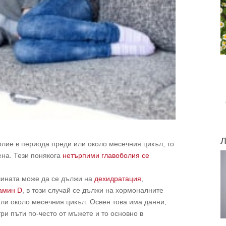
Л
болие в периода преди или около месечния цикъл, то
ена. Тези понякога
нетърпими главоболия се
ичината може да се дължи на
дехидратация
,
тамин D
, в този случай се дължи на хормоналните
или около месечния цикъл. Освен това има данни,
ри пъти по-често от мъжете и то основно в