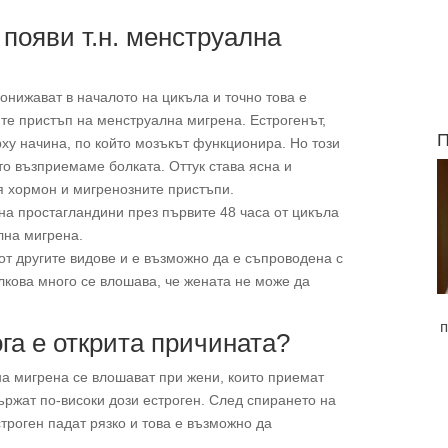
 появи т.н. менструална
онижават в началото на цикъла и точно това е
ите пристъп на менструална мигрена. Естрогенът,
П
рху начина, по който мозъкът функционира. Но този
то възприемаме болката. Оттук става ясна и
я хормон и мигренозните пристъпи.
на простагландини през първите 48 часа от цикъла
лна мигрена.
от другите видове и е възможно да е съпроводена с
лкова много се влошава, че жената не може да
п
га е открита причината?
 на мигрена се влошават при жени, които приемат
ържат по-високи дози естроген. След спирането на
троген падат рязко и това е възможно да