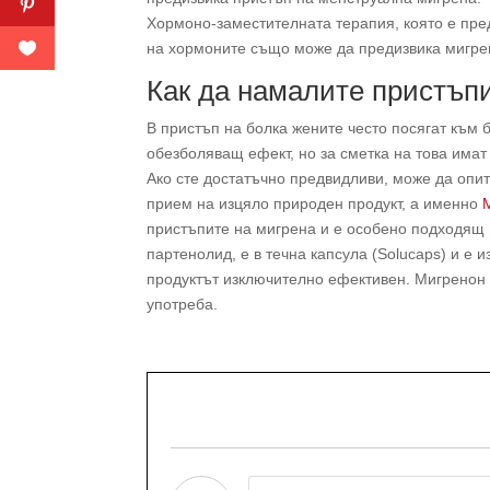
Хормоно-заместителната терапия, която е пре
на хормоните също може да предизвика мигре
Как да намалите пристъп
В пристъп на болка жените често посягат към 
обезболяващ ефект, но за сметка на това имат
Ако сте достатъчно предвидливи, може да опит
прием на изцяло природен продукт, а именно
пристъпите на мигрена и е особено подходящ 
партенолид, е в течна капсула (Solucaps) и е 
продуктът изключително ефективен. Мигренон
употреба.