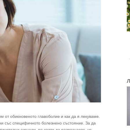
Л
чим от обикновеното главоболие и как да я лекуваме.
ани със специфичното болезнено състояние. За да
ичителни сигнали, по които да разпознаете, че