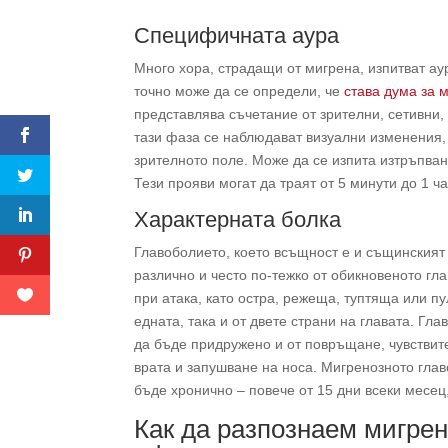
Специфичната аура
Много хора, страдащи от мигрена, изпитват ау
точно може да се определи, че
става дума за 
представлява съчетание от зрителни, сетивни,
тази фаза се наблюдават визуални изменения, 
зрителното поле. Може да се изпита изтръпван
Тези прояви могат да траят от 5 минути до 1 ча
Характерната болка
Главоболието, което всъщност е и същинският 
различно и често по-тежко от обикновеното гл
при атака, като остра, режеща, туптяща или п
едната, така и от двете страни на главата. Гл
да бъде придружено и от повръщане, чувствит
врата и запушване на носа. Мигренозното гла
бъде хронично – повече от 15 дни всеки месец
Как да разпознаем мигрен