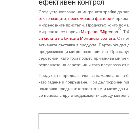
ефективен контрол
След установяване на мигрената трябва да за
отключващите, провокиращи фактори
и прием 
мигренозните пристъпи. Продуктът, който пома
®
мигрената, се нарича
Мигренон/Migrenon
. Т
си силата на билката Моминска вратига
. От не
активната съставка в продукта. Партенолидът 
предизвикващи мигренозен пристъп. При нару
серотонин, като този процес причинява мигрен
отделянето на серотонин и така предпазва от 
Продуктът е предназначен за намаляване на 
като гадене и повръщане. При дългосрочен пр
намалява продължителността им и може да ги 
се приема с други медикаменти срещу мигрен