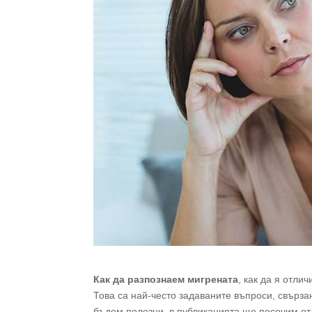
Как да разпознаем мигрената
, как да я отли
Това са най-често задаваните въпроси, свърз
бъдем полезни, в публикацията ще посочим отл