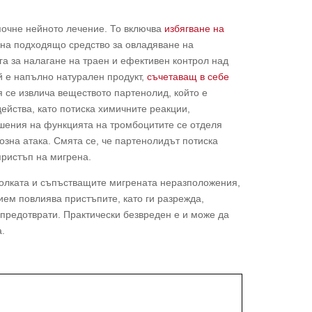
почне нейното лечение. То включва
избягване на
на подходящо средство за овладяване на
га за налагане на траен и ефективен контрол над
ой е напълно натурален продукт,
съчетаващ в себе
я се извлича веществото партенолид, който е
действа, като потиска химичните реакции,
шения на функцията на тромбоцитите се отделя
озна атака. Смята се, че партенолидът потиска
пристъп на мигрена.
болката и съпъстващите мигрената неразположения,
ием повлиява пристъпите, като ги разрежда,
предотврати. Практически безвреден е и може да
а.