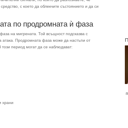
редство, с което да облекчите състоянието и да си
ата по продромната ѝ фаза
 фаза на мигрената. Той всъщност подсказва с
П
 атака. Продромната фаза може да настъпи от
В този период могат да се наблюдават:
п
и храни