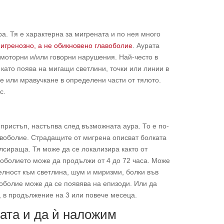
ра. Тя е характерна за мигрената и по нея много
мигренозно, а не обикновено главоболие
. Аурата
 моторни и/или говорни нарушения. Най-често в
като поява на мигащи светлини, точки или линии в
е или мравучкане в определени части от тялото.
с.
пристъп, настъпва след възможната аура. То е по-
авоболие. Страдащите от мигрена описват болката
улсираща. Тя може да се локализира както от
авоболието може да продължи от 4 до 72 часа. Може
елност към светлина, шум и миризми, болки във
воболие може да се появява на епизоди. Или да
, в продължение на 3 или повече месеца.
ата и да ѝ наложим