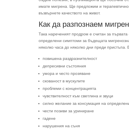
имате мигрена. Ще предложим и терапевтично с
възвърнете качеството на живот.
Как да разпознаем мигрен
Така нареченият продром е считан за първата
определени симптоми за бъдещата мигренозна
няколко часа до няколко дни преди пристъпа. 
повишена раздразнителност
депресивни състояния
умора и често прозяване
скованост в мускулите
проблеми с концентрацията
чувствителност към светлина и звуци
силно желание за консумация на определен
чести позиви за уриниране
гадене
нарушения на съня