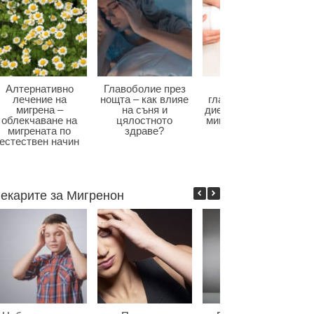
Алтернативно
Главоболие през
Диета при
лечение на
нощта – как влияе
главоболие – как
мигрена –
на съня и
диетата влияе при
облекчаване на
цялостното
мигрена и болки в
мигрената по
здраве?
главата?
естествен начин
екарите за Мигренон