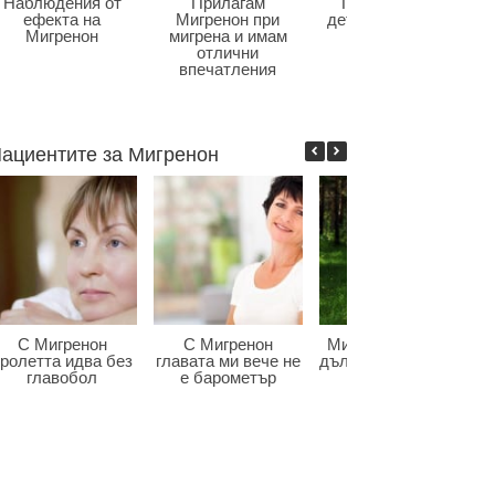
Наблюдения от
Прилагам
Главоболие в
ефекта на
Мигренон при
детската възраст
Мигренон
мигрена и имам
отлични
впечатления
ациентите за Мигренон
С Мигренон
С Мигренон
Мигренон победи
ролетта идва без
главата ми вече не
дългогодишната ми
главобол
е барометър
мигрена