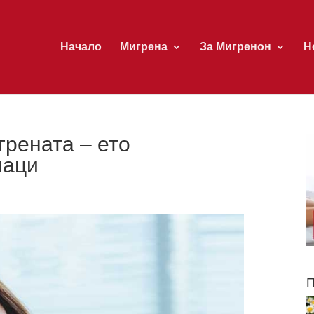
Начало
Мигрена
За Мигренон
Н
грената – ето
наци
П