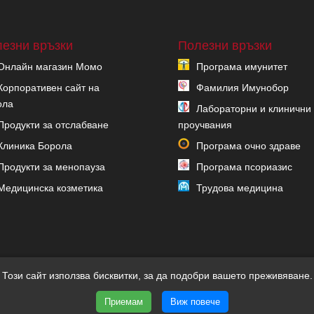
езни връзки
Полезни връзки
Онлайн магазин Момо
Програма имунитет
Корпоративен сайт на
Фамилия Имунобор
ола
Лабораторни и клинични
Продукти за отслабване
проучвания
Клиника Борола
Програма очно здраве
Продукти за менопауза
Програма псориазис
Медицинска козметика
Трудова медицина
Този сайт използва бисквитки, за да подобри вашето преживяване.
Приемам
Виж повече
и | Уеб дизайн и SEO от Трибест