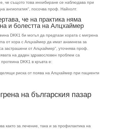
 е, че същото това инхибиране се наблюдава при
а ангиопатия“, посочва проф. Найхолт.
ртава, че на практика няма
ена и болестта на Алцхаймер
теина DKK1 би могъл да предпази хората с мигрена
упа от хора с Алцхаймер да имат анамнеза за
са застрашени от Алцхаймер“, уточнява проф.
появата на даден здравословен проблем са
 протеина DKK1 в кръвта е:
делящи риска от поява на Алцхаймер при пациенти
грена на българския пазар
ва както за лечение, така и за профилактика на