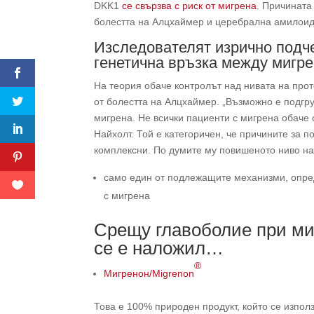
DKK1
се свързва с риск от мигрена
. Причината
болестта на Алцхаймер и церебрална амилоидн
Изследователят изрично подче
генетична връзка между мигр
На теория обаче контролът над нивата на про
от болестта на Алцхаймер. „Възможно е подгр
мигрена. Не всички пациенти с мигрена обаче 
Найхолт. Той е категоричен, че причините за 
комплексни. По думите му повишеното ниво на
само един от подлежащите механизми, опре
с мигрена
Срещу главоболие при ми
се е наложил…
®
Мигренон/Migrenon
Това е 100% природен продукт, който се използ