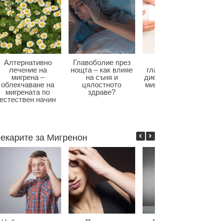
Алтернативно
Главоболие през
Диета при
лечение на
нощта – как влияе
главоболие – как
мигрена –
на съня и
диетата влияе при
облекчаване на
цялостното
мигрена и болки в
мигрената по
здраве?
главата?
естествен начин
екарите за Мигренон