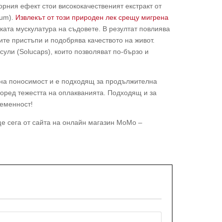
орния ефект стои висококачественият екстракт от
ium).
Извлекът от този природен лек срещу мигрена
ката мускулатура на съдовете. В резултат повлиява
ите пристъпи и подобрява качеството на живот.
сули (Solucaps), които позволяват по-бързо и
чна поносимост и е подходящ за продължителна
поред тежестта на оплакванията. Подходящ и за
ременност!
ще сега от сайта на онлайн магазин МоМо –