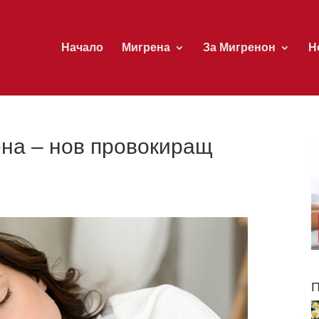
Начало
Мигрена
За Мигренон
Н
ена – нов провокиращ
П