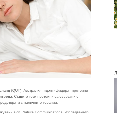
Л
нсланд (QUT), Австралия, идентифицират протеини
игрена
. Същите тези протеини са свързани с
предотврати с наличните терапии.
икувани в сп. Nature Communications. Изследването