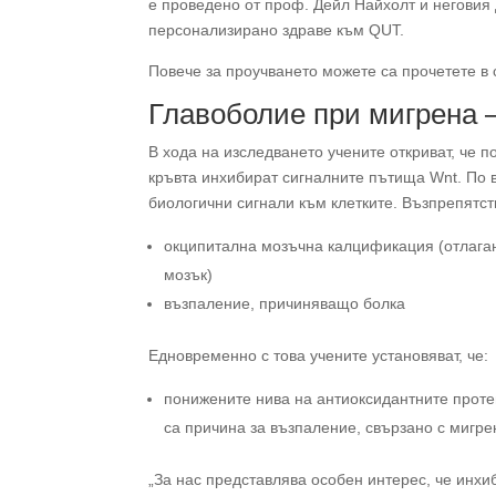
е проведено от проф. Дейл Найхолт и неговия 
персонализирано здраве към QUT.
Повече за проучването можете са прочетете в
Главоболие при мигрена –
В хода на изследването учените откриват, че
кръвта инхибират сигналните пътища Wnt. По 
биологични сигнали към клетките. Възпрепятс
окципитална мозъчна калцификация (отлаган
мозък)
възпаление, причиняващо болка
Едновременно с това учените установяват, че:
понижените нива на антиоксидантните прот
са причина за възпаление, свързано с мигре
„За нас представлява особен интерес, че инх