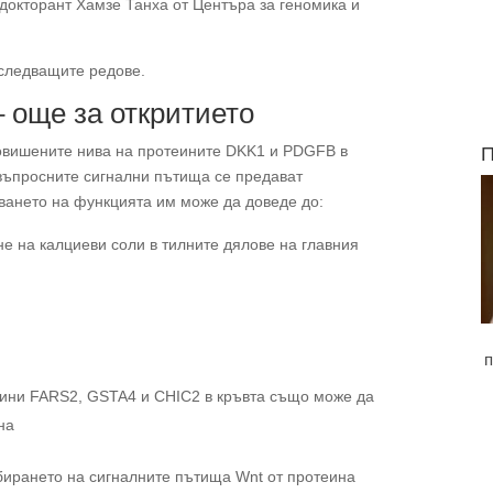
докторант Хамзе Танха от Центъра за геномика и
 следващите редове.
 още за откритието
 повишените нива на протеините DKK1 и PDGFB в
П
въпросните сигнални пътища се предават
тването на функцията им може да доведе до:
е на калциеви соли в тилните дялове на главния
п
еини FARS2, GSTA4 и CHIC2 в кръвта също може да
на
ибирането на сигналните пътища Wnt от протеина