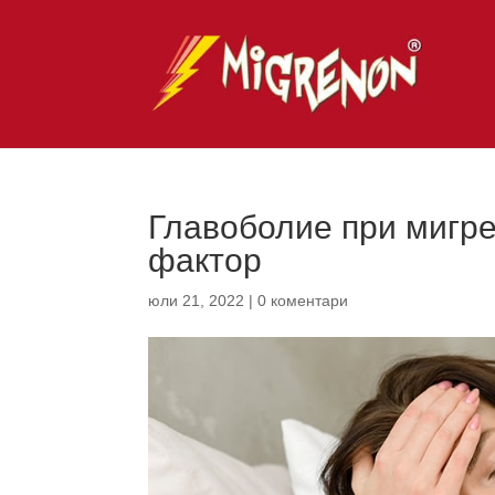
Главоболие при мигр
фактор
юли 21, 2022
|
0 коментари