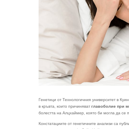
Генетици от Технологичния университет в Куи
в кръвта, които причиняват
главоболие при м
болестта на Алцхаймер, която би могла да се 
Констатациите от генетичните анализи са публ