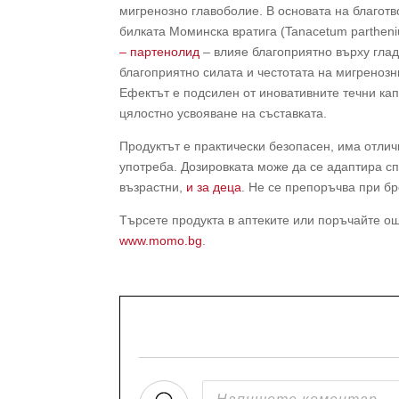
мигренозно главоболие. В основата на благотв
билката Моминска вратига (Tanacetum parthen
– партенолид
– влияе благоприятно върху глад
благоприятно силата и честотата на мигренозн
Ефектът е подсилен от иновативните течни кап
цялостно усвояване на съставката.
Продуктът е практически безопасен, има отли
употреба. Дозировката може да се адаптира с
възрастни,
и за деца
. Не се препоръчва при б
Търсете продукта в аптеките или поръчайте о
www.momo.bg
.