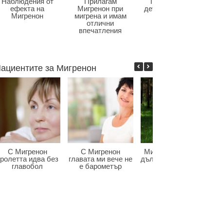
Наблюдения от
Прилагам
Главоболие в
ефекта на
Мигренон при
детската възраст
Мигренон
мигрена и имам
отлични
впечатления
ациентите за Мигренон
С Мигренон
С Мигренон
Мигренон победи
ролетта идва без
главата ми вече не
дългогодишната ми
главобол
е барометър
мигрена