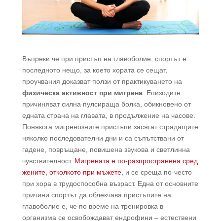
Въпреки че при пристъп на главоболие, спортът е
последното нещо, за което хората се сещат,
проучвания доказват ползи от практикуването на
физическа активност при мигрена
. Епизодите
причиняват силна пулсираща болка, обикновено от
едната страна на главата, в продължение на часове.
Понякога мигренозните пристъпи засягат страдащите
няколко последователни дни и са съпътствани от
гадене, повръщане, повишена звукова и светлинна
чувствителност.
Мигрената е по-разпространена сред
жените, отколкото при мъжете
, и се среща по-често
при хора в трудоспособна възраст. Една от основните
причини спортът да облекчава пристъпите на
главоболие е, че по време на тренировка в
организма се освобождават ендрофини – естествени