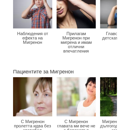
Наблюдения от
Прилагам
Главоболие
ефекта на
Мигренон при
детската въз
Мигренон
мигрена и имам
отлични
впечатления
Пациентите за Мигренон
С Мигренон
С Мигренон
Мигренон по
пролетта идва без
главата ми вече не
дългогодишна