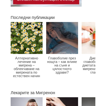
Последни публикации
Алтернативно
Главоболие през
Диета при
лечение на
нощта – как влияе
главоболие –
мигрена –
на съня и
диетата влияе
облекчаване на
цялостното
мигрена и бол
мигрената по
здраве?
главата?
естествен начин
Лекарите за Мигренон