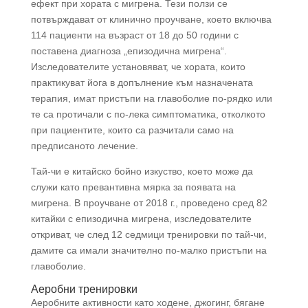
ефект при хората с мигрена. Тези ползи се
потвърждават от клинично проучване, което включва
114 пациенти на възраст от 18 до 50 години с
поставена диагноза „епизодична мигрена“.
Изследователите установяват, че хората, които
практикуват йога в допълнение към назначената
терапия, имат пристъпи на главоболие по-рядко или
те са протичали с по-лека симптоматика, отколкото
при пациентите, които са разчитали само на
предписаното лечение.
Тай-чи е китайско бойно изкуство, което може да
служи като превантивна мярка за появата на
мигрена. В проучване от 2018 г., проведено сред 82
китайки с епизодична мигрена, изследователите
откриват, че след 12 седмици тренировки по тай-чи,
дамите са имали значително по-малко пристъпи на
главоболие.
Аеробни тренировки
Аеробните активности като ходене, джогинг, бягане