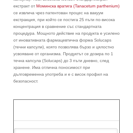
екстракт от
Моминска вратига (Tanacetum parthenium)
се извлича чрез патентован процес на вакуум
екстракция, при който се постига 25 пъти по-висока
концентрация в сравнение със стандартната
процедура. Мощното действие на продукта е усилено
от иновативната фармацевтична форма Solucaps
(течни капсули), която позволява бързо и цялостно
усвояване от организма. Продуктът се дозира по 1
течна капсула (Solucaps) до 3 пъти дневно, след
хранене. Има отлична поносимост при
дълговременна употреба и е с висок профил на
безопасност.