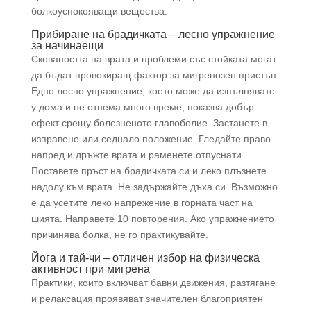
болкоуспокояващи вещества.
Прибиране на брадичката – лесно упражнение
за начинаещи
Сковаността на врата и проблеми със стойката могат
да бъдат провокиращ фактор за мигренозен пристъп.
Едно лесно упражнение, което може да изпълнявате
у дома и не отнема много време, показва добър
ефект срещу болезненото главоболие. Застанете в
изправено или седнало положение. Гледайте право
напред и дръжте врата и раменете отпуснати.
Поставете пръст на брадичката си и леко плъзнете
надолу към врата. Не задържайте дъха си. Възможно
е да усетите леко напрежение в горната част на
шията. Направете 10 повторения. Ако упражнението
причинява болка, не го практикувайте.
Йога и тай-чи – отличен избор на физическа
активност при мигрена
Практики, които включват бавни движения, разтягане
и релаксация проявяват значителен благоприятен