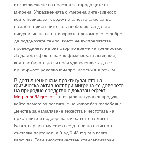
или колоездене са полезни за страдащите от
мигрена. Упражненията с умерена интензивност,
които повишават сърдечната честота могат да
намалят пристъпите на главоболие. За да сте
сигурни, че не се натоварвате прекомерно, е добре
да поддържате темпо, което не възпрепятства
провеждането на разговор по време на тренировка.
За да има ефект е важно физическата активност,
която избирате да ви носи удоволствие и да се
придържате редовно към тренировъчния режим.
В допълнение към практикуването на
физическа активност при мигрена се доверете
на природно средство с доказан ефект
®
Мигренон/Migrenon
е изцяло натурален продукт,
който помага за постигане на живот без главоболие.
Действа за намаляване тежестта и честотата на
пристъпите и подобрява качеството на живот.
Благотворният му ефект се дължи на активната
съставка партенолид (над 0.43 mg във всяка
капсула). Този висококачествен стандартизиран