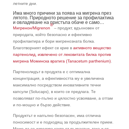
летните дни.
Има много причини за поява на мигрена през
лятото. Природното решение за профилактика
и овладяване на пристъпа обаче е само…
®
Мигренон/Migrenon
– продукт, вдъхновен от
природата, който безопасно и ефективно
профилактира и бори мигренозната болка.
Благотворният ефект се крие в
активното вещество
партенолид, извлечено от лековитата билка против
мигрена Моминска вратига (Tanacetum parthenium)
.
Партенолидът в продукта е с оптимална
концентрация, а ефективността му е увеличена
максимално посредством иновативните течни
капсули (Solucaps), в които се предлага. Те
позволяват по-пълно и цялостно усвояване, а оттам
и по-мощно и бързо действие.
Продуктът е напълно безопасен, има отлична
поносимост и е подходящ за продължителен прием.
Може да се използва както от възрастни, така и от