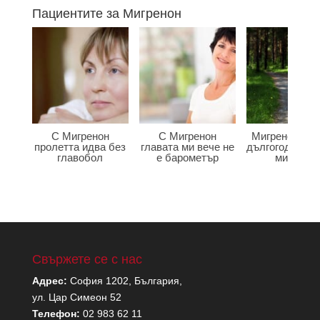
Пациентите за Мигренон
С Мигренон
С Мигренон
Мигренон по
пролетта идва без
главата ми вече не
дългогодишна
главобол
е барометър
мигрена
Свържете се с нас
Адрес:
София 1202, България,
ул. Цар Симеон 52
Телефон:
02 983 62 11