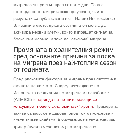
мигренозен пристъп през летните дни. Това е
потвърдено от американско проучване, чиито
резултати са публикувани в сп. Nature Neuroscience.
Влизайки в окото, ярката светлина би могла да
активира нервни клетки, които изпращат сигнал за
болка към мозъка, и така да „отключи“ мигрена.
Промяната в хранителния режим –
сред основните причини за поява
на мигрена през най-топлия сезон
от годината
Сред рисковите фактори за мигрена през лятото е и
смяната на диетата. Според изследване на
Испанската асоциация по мигрена и главоболие
(AEMICE)
в периода на летните месеци се
консумират повече „хистаминови“ храни
. Примери за
такива са морските дарове, риба тон от консерва и
почти всички колбаси. А хистаминът в тях е типичен
тригер (пусков механизъм) на мигренозно