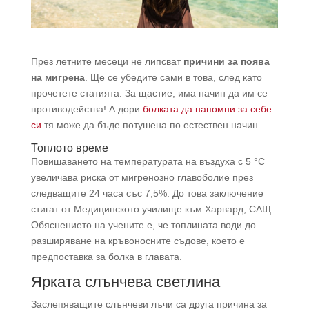
През летните месеци не липсват
причини за поява
на мигрена
. Ще се убедите сами в това, след като
прочетете статията. За щастие, има начин да им се
противодейства! А дори
болката да напомни за себе
си
тя може да бъде потушена по естествен начин.
Топлото време
Повишаването на температурата на въздуха с 5 °C
увеличава риска от мигренозно главоболие през
следващите 24 часа със 7,5%. До това заключение
стигат от Медицинското училище към Харвард, САЩ.
Обяснението на учените е, че топлината води до
разширяване на кръвоносните съдове, което е
предпоставка за болка в главата.
Ярката слънчева светлина
Заслепяващите слънчеви лъчи са друга причина за