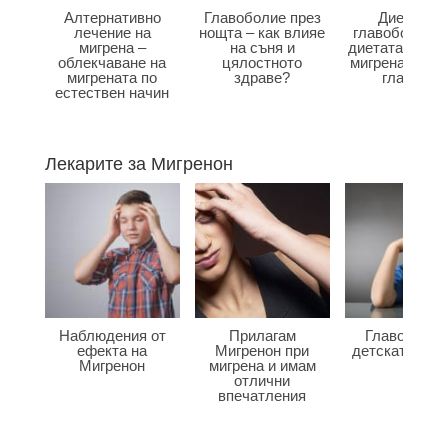
Алтернативно
Главоболие през
Диета при
лечение на
нощта – как влияе
главоболие –
мигрена –
на съня и
диетата влияе
облекчаване на
цялостното
мигрена и бол
мигрената по
здраве?
главата?
естествен начин
Лекарите за Мигренон
Наблюдения от
Прилагам
Главоболие
ефекта на
Мигренон при
детската въз
Мигренон
мигрена и имам
отлични
впечатления