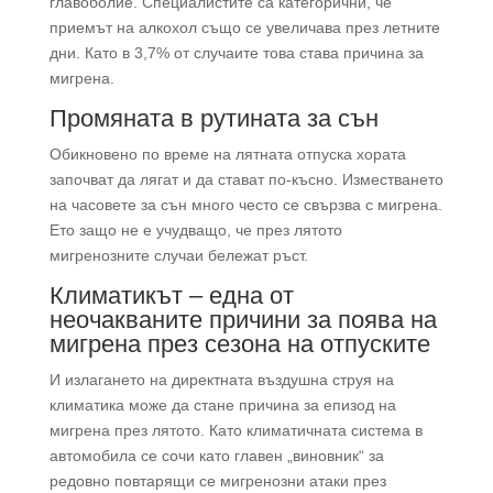
главоболие. Специалистите са категорични, че
приемът на алкохол също се увеличава през летните
дни. Като в 3,7% от случаите това става причина за
мигрена.
Промяната в рутината за сън
Обикновено по време на лятната отпуска хората
започват да лягат и да стават по-късно. Изместването
на часовете за сън много често се свързва с мигрена.
Ето защо не е учудващо, че през лятото
мигренозните случаи бележат ръст.
Климатикът – една от
неочакваните причини за поява на
мигрена през сезона на отпуските
И излагането на директната въздушна струя на
климатика може да стане причина за епизод на
мигрена през лятото. Като климатичната система в
автомобила се сочи като главен „виновник“ за
редовно повтарящи се мигренозни атаки през