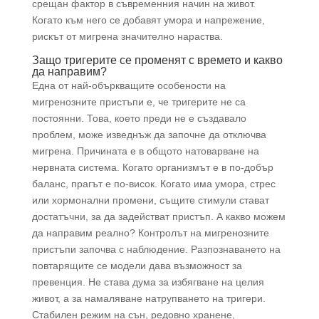
срещан фактор в съвременния начин на живот.
Когато към него се добавят умора и напрежение,
рискът от мигрена значително нараства.
Защо тригерите се променят с времето и какво
да направим?
Една от най-объркващите особености на
мигренозните пристъпи е, че тригерите не са
постоянни. Това, което преди не е създавало
проблем, може изведнъж да започне да отключва
мигрена. Причината е в общото натоварване на
нервната система. Когато организмът е в по-добър
баланс, прагът е по-висок. Когато има умора, стрес
или хормонални промени, същите стимули стават
достатъчни, за да задействат пристъп. А какво можем
да направим реално? Контролът на мигренозните
пристъпи започва с наблюдение. Разпознаването на
повтарящите се модели дава възможност за
превенция. Не става дума за избягване на целия
живот, а за намаляване натрупването на тригери.
Стабилен режим на сън, редовно хранене,