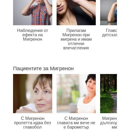
Наблюдения от
Прилагам
Главоболие
ефекта на
Мигренон при
детската въз
Мигренон
мигрена и имам
отлични
впечатления
Пациентите за Мигренон
С Мигренон
С Мигренон
Мигренон по
пролетта идва без
главата ми вече не
дългогодишна
главобол
е барометър
мигрена