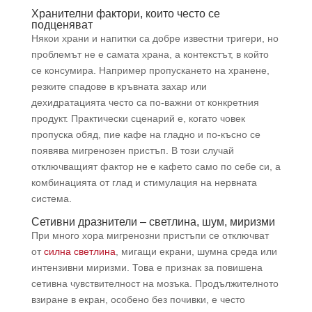
Хранителни фактори, които често се
подценяват
Някои храни и напитки са добре известни тригери, но
проблемът не е самата храна, а контекстът, в който
се консумира. Например пропускането на хранене,
резките спадове в кръвната захар или
дехидратацията често са по-важни от конкретния
продукт. Практически сценарий е, когато човек
пропуска обяд, пие кафе на гладно и по-късно се
появява мигренозен пристъп. В този случай
отключващият фактор не е кафето само по себе си, а
комбинацията от глад и стимулация на нервната
система.
Сетивни дразнители – светлина, шум, миризми
При много хора мигренозни пристъпи се отключват
от
силна светлина
, мигащи екрани, шумна среда или
интензивни миризми. Това е признак за повишена
сетивна чувствителност на мозъка. Продължителното
взиране в екран, особено без почивки, е често