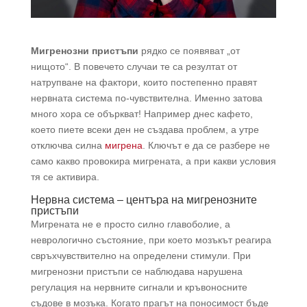
Мигренозни пристъпи
рядко се появяват „от
нищото“. В повечето случаи те са резултат от
натрупване на фактори, които постепенно правят
нервната система по-чувствителна. Именно затова
много хора се объркват! Например днес кафето,
което пиете всеки ден не създава проблем, а утре
отключва силна
мигрена
. Ключът е да се разбере не
само какво провокира мигрената, а при какви условия
тя се активира.
Нервна система – центъра на мигренозните
пристъпи
Мигрената не е просто силно главоболие, а
неврологично състояние, при което мозъкът реагира
свръхчувствително на определени стимули. При
мигренозни пристъпи се наблюдава нарушена
регулация на нервните сигнали и кръвоносните
съдове в мозъка. Когато прагът на поносимост бъде