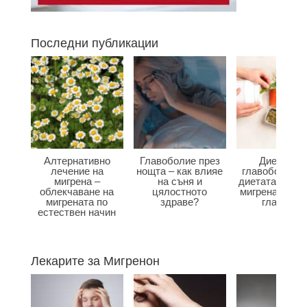
Последни публикации
Алтернативно
Главоболие през
Диета при
лечение на
нощта – как влияе
главоболие –
мигрена –
на съня и
диетата влияе
облекчаване на
цялостното
мигрена и бол
мигрената по
здраве?
главата?
естествен начин
Лекарите за Мигренон