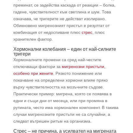
преминат, се задейства каскада от реакции – болка,
гадене, чувствителност към светлина и шум. Това
означава, че тригерите не действат изолирано.
Обикновено мигренозният пристъп е резултат от
комбинация от недоспиване плюс
стрес
, плюс
хранителен фактор.
Хормонални колебания – един от най-силните
тригери
Хормоналните промени са сред най-честите
отключващи фактори за
мигренозни пристъпи,
особено при жените
. Рязкото понижение или
покачване на определени хормони влияе пряко
върху чувствителността на мозъчните съдове.
Практически пример: мигрена, която се появява в
едни и същи дни от месеца, или при промяна в
рутината, често има хормонален компонент. В такива
случаи мигренозните пристъпи не са случайни, а
следват вътрешен ритъм на организма.
Стрес – не причина, а усилвател на мигрената