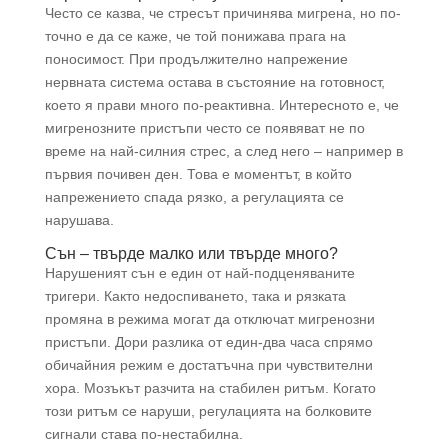
Често се казва, че стресът причинява мигрена, но по-
точно е да се каже, че той понижава прага на
поносимост. При продължително напрежение
нервната система остава в състояние на готовност,
което я прави много по-реактивна. Интересното е, че
мигренозните пристъпи често се появяват не по
време на най-силния стрес, а след него – например в
първия почивен ден. Това е моментът, в който
напрежението спада рязко, а регулацията се
нарушава.
Сън – твърде малко или твърде много?
Нарушеният сън е един от най-подценяваните
тригери. Както недоспиването, така и рязката
промяна в режима могат да отключат мигренозни
пристъпи. Дори разлика от един-два часа спрямо
обичайния режим е достатъчна при чувствителни
хора. Мозъкът разчита на стабилен ритъм. Когато
този ритъм се наруши, регулацията на болковите
сигнали става по-нестабилна.