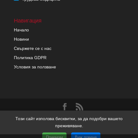
Навигация
Начало
Новини
Свържете се с нас
Политика GDPR
Условия за ползване
Copyright migrenon.com | Всички права запазени | Уеб
Този сайт използва бисквитки, за да подобри вашето
дизайн и SEO от Трибест
преживяване.
Приемам
Виж повече