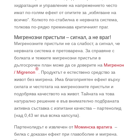
хидратация и управление на напрежението често
имат по-голям ефект от опитите за „избягване на
всичко“. Колкото по-стабилна е нервната система,
толкова по-рядко преминава критичният праг.
Мигренозни пристъпи – сигнал, а не враг!
Мигренозните пристъпи не са слабост, а сигнал, че
нервната система е претоварена. За справяне с
болката и тежките мигренозни пристъпи в
дългосрочен план може да се доверите на
Мигренон
®
/ Migrenon
.
Продуктът e естествено средство за
живот без мигрена. Има благоприятен ефект върху
силата и честотата на мигренозните пристъпи и
подобрява качеството на живот. Тайната на това
натурално решение е във внимателно подбраната
активна съставка с изпитани качества – партенолид
(над 0,43 мг във всяка капсула).
Партенолидът е извлечен от
Моминска вратига
–
билка с доказан ефект при главоболие и мигрена.