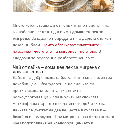
Много хора, страдащи от неприятните пристъпи на
главоболие, се питат дали има
домашен лек за
мигрена
. За щастие природата ни е дарила с някои
лековити билки,
които облекчават симптомите и
намаляват честотата на мигренозните атаки
. В
следващите редове ще разберете кои са те.
Чай от лайка – домашен лек за мигрена с
доказан ефект
Лайката е добре позната билка, която се използва за
лечебни цели, благодарение на силните си
противовъзпалителни, антисептични,
болкоуспокояващи и спазмолитични свойства.
Антиинфламаторното и седативното действие на
лайката се дължат на две вещества в състава й –
бизабол и хамазулен. При мигрена тази билка помага
чрез подобряване на кръвообращението и