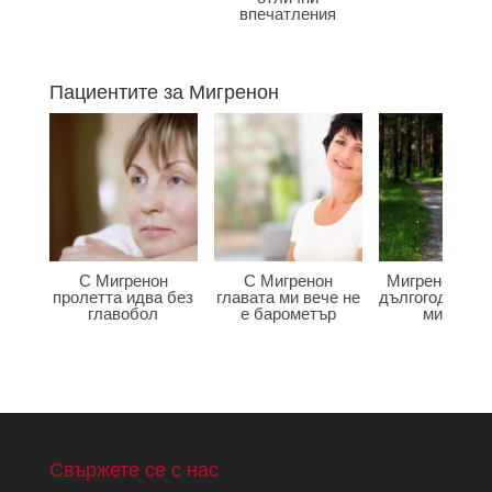
впечатления
Пациентите за Мигренон
С Мигренон
С Мигренон
Мигренон по
пролетта идва без
главата ми вече не
дългогодишна
главобол
е барометър
мигрена
Свържете се с нас