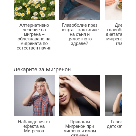
Алтернативно
Главоболие през
Диета при
лечение на
нощта – как влияе
главоболие –
мигрена –
на съня и
диетата влияе
облекчаване на
цялостното
мигрена и бол
мигрената по
здраве?
главата?
естествен начин
Лекарите за Мигренон
Наблюдения от
Прилагам
Главоболие
ефекта на
Мигренон при
детската въз
Мигренон
мигрена и имам
отлични