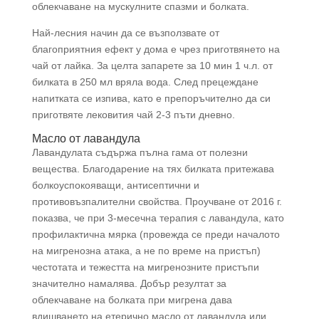
облекчаване на мускулните спазми и болката.
Най-лесния начин да се възползвате от
благоприятния ефект у дома е чрез приготвянето на
чай от лайка. За целта запарете за 10 мин 1 ч.л. от
билката в 250 мл вряла вода. След прецеждане
напитката се изпива, като е препоръчително да си
приготвяте лековития чай 2-3 пъти дневно.
Масло от лавандула
Лавандулата съдържа пълна гама от полезни
вещества. Благодарение на тях билката притежава
болкоуспокояващи, антисептични и
противовъзпалителни свойства. Проучване от 2016 г.
показва, че при 3-месечна терапия с лавандула, като
профилактична мярка (провежда се преди началото
на мигренозна атака, а не по време на пристъп)
честотата и тежестта на мигренозните пристъпи
значително намалява. Добър резултат за
облекчаване на болката при мигрена дава
вдишването на етерично масло от лавандула или