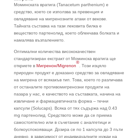
Моминската вратига (Tanacetum parthenium) е
средство, което се използва за превенция и
овладяване на мигренозните атаки от векове.
Тайната съставка на тази лековита билка е
веществото партенолид, което облекчава болката и
намалява възпалението.
Оптимални количества висококачествен
стандартизиран екстракт от Моминска вратига ще
®
откриете в
Мигренон/Migrenon
. Този изцяло
природен продукт е доказано средство за овладяване
на мигрена от всякакъв тип. Това, което го различава
от останалите противомигренозни продукти на
пазара у нас, е качеството на съставката, начина на
извличане и фармацевтичната форма – течни
капсули (Solucaps). Всяка от тях съдържа над 0.43
mg партенолид. Средството може да се приема
самостоятелно или в съчетание с аналгетици и
болкоуспокояващи. Дозира се по 1 капсула до 3 пъти
дневно, в зависимост от индивидуалните нужди на