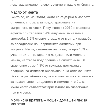
леко масажиране на слепоочията с масло от билката.
Масло от мента
Счита се, че ментолът, който се съдържа в маслото
от мента, спомага за предотвратяване на
мигренозните атаки. Проучване от 2019 г. сравнява
ефекта при терапия с 4% лидокаин за назална
употреба, 1,5% етерично масло от мента и плацебо
за овладяване на неприятните симптоми при
мигрена. Изследователите откриват, че при 40% от
участниците, третирани с лидокаин или масло от
мента, настъпва подобрение на симптомите. За
сравнение само 4,9% от групата, третирана с
плацебо, са изпитали облекчаване на оплакванията.
Важно е да отбележим, че маслото от мента спомага
за намаляване на гаденето и стомашните болки,
които често съпътстват пристъпите на главоболие
при мигрена.
Моминска вратига – мощен домашен лек за
мигрена