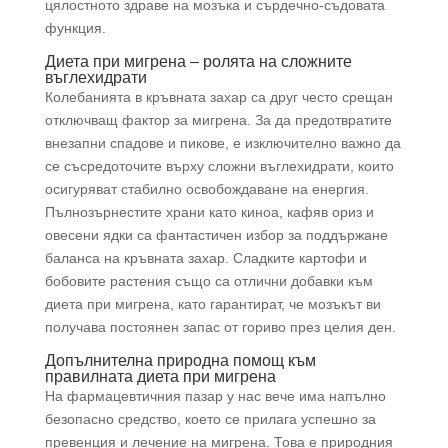
цялостното здраве на мозъка и сърдечно-съдовата
функция.
Диета при мигрена – ролята на сложните
въглехидрати
Колебанията в кръвната захар са друг често срещан
отключващ фактор за мигрена. За да предотвратите
внезапни спадове и пикове, е изключително важно да
се съсредоточите върху сложни въглехидрати, които
осигуряват стабилно освобождаване на енергия.
Пълнозърнестите храни като киноа, кафяв ориз и
овесени ядки са фантастичен избор за поддържане
баланса на кръвната захар. Сладките картофи и
бобовите растения също са отлични добавки към
диета при мигрена, като гарантират, че мозъкът ви
получава постоянен запас от гориво през целия ден.
Допълнителна природна помощ към
правилната диета при мигрена
На фармацевтичния пазар у нас вече има напълно
безопасно средство, което се прилага успешно за
превенция и лечение на мигрена. Това е природния