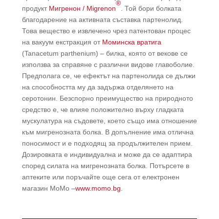
®
продукт
Мигренон / Migrenon
. Той бори болката
благодарение на активната съставка партенолид.
Това вещество е извлечено чрез патентован процес
на вакуум екстракция от
Моминска вратига
(Tanacetum parthenium) – билка, която от векове се
използва за справяне с различни видове главоболие.
Предполага се, че ефектът на партенолида се дължи
на способността му да задържа отделянето на
серотонин. Безспорно преимущество на природното
средство е, че влияе положително върху гладката
мускулатура на съдовете, което също има отношение
към мигренозната болка. В допълнение има отлична
поносимост и е подходящ за продължителен прием.
Дозировката е индивидуална и може да се адаптира
според силата на мигренозната болка. Потърсете в
аптеките или поръчайте още сега от електронен
магазин МоМо –
www.momo.bg
.