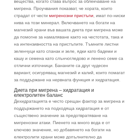
вещества, когато става въпрос за облекчаване на
мигрена. Проучвания показват, че хората, които
страдат от чести
мигренозни пристъпи
, имат по-ниски
нива на този минерал. Включването на богати на
магнезий храни във вашата диета при мигрена може
да помогне за намаляване както на честотата, така и
на интензивността на пристъпите. Тъмните листни
зеленчуци като спанак и зеле, ядки като бадеми и
кашу и семена като слънчогледово и ленено семе са
отлични източници. Бананите са друг чудесен
вариант, осигуряващ магнезий и калий, които помагат
за поддържане на нервната функция и хидратация.
Диета при мигрена – хидратация и
електролитен баланс
Дехидратацията е често срещан фактор за мигрена и
поддържането на подходяща хидратация е от
съществено значение за предотвратяване на
мигренозни атаки. Пиенето на много вода е от
ключово значение, но добавянето на богати на
електролити храни може допълнително да