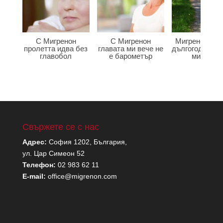
С Мигренон
С Мигренон
Мигренон по
пролетта идва без
главата ми вече не
дългогодишна
главобол
е барометър
мигрена
Свържете се с нас
Адрес:
София 1202, България,
ул. Цар Симеон 52
Телефон:
02 983 62 11
E-mail:
office@migrenon.com