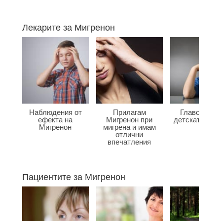
Лекарите за Мигренон
Наблюдения от
Прилагам
Главоболие
ефекта на
Мигренон при
детската въз
Мигренон
мигрена и имам
отлични
впечатления
Пациентите за Мигренон