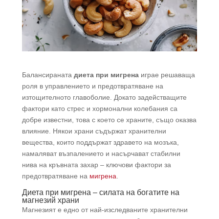
Балансираната
диета при мигрена
играе решаваща
роля в управлението и предотвратяване на
изтощителното главоболие. Докато задействащите
фактори като стрес и хормонални колебания са
добре известни, това с което се храните, също оказва
влияние. Някои храни съдържат хранителни
вещества, които поддържат здравето на мозъка,
намаляват възпалението и насърчават стабилни
нива на кръвната захар – ключови фактори за
предотвратяване на
мигрена
.
Диета при мигрена – силата на богатите на
магнезий храни
Магнезият е едно от най-изследваните хранителни