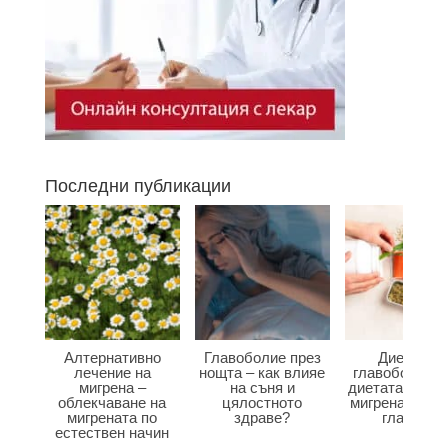
Последни публикации
Алтернативно
Главоболие през
Диета при
лечение на
нощта – как влияе
главоболие –
мигрена –
на съня и
диетата влияе
облекчаване на
цялостното
мигрена и бол
мигрената по
здраве?
главата?
естествен начин