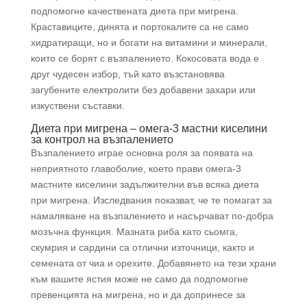
подпомогне качествената диета при мигрена.
Краставиците, динята и портокалите са не само
хидратиращи, но и богати на витамини и минерали,
които се борят с възпалението. Кокосовата вода е
друг чудесен избор, тъй като възстановява
загубените електролити без добавени захари или
изкуствени съставки.
Диета при мигрена – омега-3 мастни киселини
за контрол на възпалението
Възпалението играе основна роля за появата на
неприятното главоболие, което прави омега-3
мастните киселини задължителни във всяка диета
при мигрена. Изследвания показват, че те помагат за
намаляване на възпалението и насърчават по-добра
мозъчна функция. Мазната риба като сьомга,
скумрия и сардини са отлични източници, както и
семената от чиа и орехите. Добавянето на тези храни
към вашите ястия може не само да подпомогне
превенцията на мигрена, но и да допринесе за