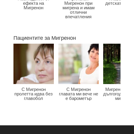
ефекта на
Мигренон при
детската въз
Мигренон
мигрена и имам
отлични
впечатления
Пациентите за Мигренон
С Мигренон
С Мигренон
Мигренон по
пролетта идва без
главата ми вече не
дългогодишна
главобол
е барометър
мигрена