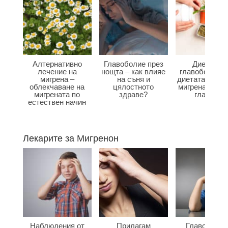
Алтернативно
Главоболие през
Диета при
лечение на
нощта – как влияе
главоболие –
мигрена –
на съня и
диетата влияе
облекчаване на
цялостното
мигрена и бол
мигрената по
здраве?
главата?
естествен начин
Лекарите за Мигренон
Наблюдения от
Прилагам
Главоболие