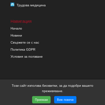
Трудова медицина
Навигация
Начало
Новини
Свържете се с нас
Политика GDPR
Условия за ползване
Този сайт използва бисквитки, за да подобри вашето
преживяване.
Copyright migrenon.com | Всички права запазени | Уеб
Приемам
Виж повече
дизайн и SEO от Трибест