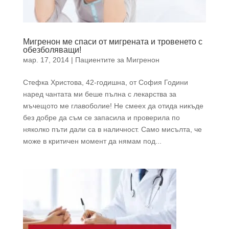
Мигренон ме спаси от мигрената и тровенето с
обезболяващи!
мар. 17, 2014
|
Пациентите за Мигренон
Стефка Христова, 42-годишна, от София Години
наред чантата ми беше пълна с лекарства за
мъчещото ме главоболие! Не смеех да отида никъде
без добре да съм се запасила и проверила по
няколко пъти дали са в наличност. Само мисълта, че
може в критичен момент да нямам под...