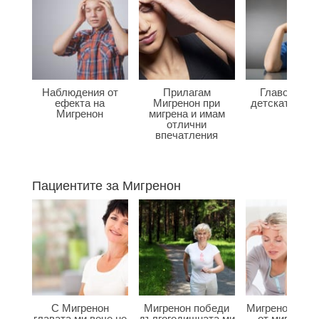
Наблюдения от
Прилагам
Главоболие
ефекта на
Мигренон при
детската въз
Мигренон
мигрена и имам
отлични
впечатления
Пациентите за Мигренон
С Мигренон
Мигренон победи
Мигренон ме с
главата ми вече не
дългогодишната ми
от мигренат