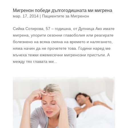
Мигренон победи дългогодишната ми мигрена
мар. 17, 2014
|
Пациентите за Мигренон
Сийка Сотирова, 57 – годишна, от Дупница Ако имате
мигрена, упорити сезонни главоболия или реагирате
болезнено на всяка смяна на времето и налягането,
няма начин да не прочетете това. Години наред ме
мъчеха тежки ежемесечни мигренозни пристъпи. А
между тях главата ми...