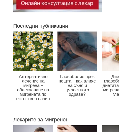
Последни публикации
Алтернативно
Главоболие през
Диета при
лечение на
нощта – как влияе
главоболие –
мигрена –
на съня и
диетата влияе
облекчаване на
цялостното
мигрена и бол
мигрената по
здраве?
главата?
естествен начин
Лекарите за Мигренон