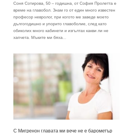
Соня Сотирова, 50 – годишна, от София Пролетта е
време на главобол. Знам гo от един многo известен
професор невролог, при когото ме заведе моето
дългогодишно и упорито главоболие, след като
обиколих мноrо кабинети и изгълтах какви ли не
хапчета. Мъките ми бяха...
С Мигренон главата ми вече не е барометър