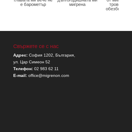
е барометър
мигрена
тровенето 
обезболява
Свържете се с нас
Адрес:
София 1202, България,
ул. Цар Симеон 52
Телефон:
02 983 62 11
E-mail:
office@migrenon.com