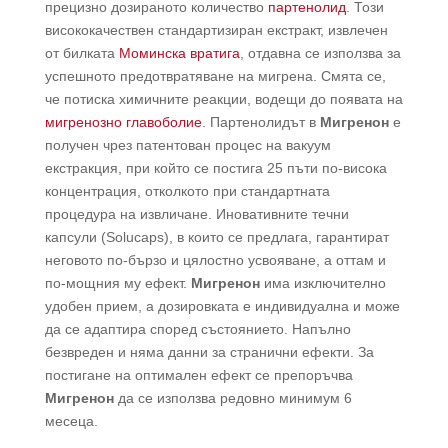
прецизно дозираното количество
партенолид
. Този
висококачествен стандартизиран екстракт, извлечен
от билката
Моминска вратига
, отдавна се използва за
успешното предотвратяване на мигрена. Смята се,
че потиска химичните реакции, водещи до появата на
мигренозно главоболие
. Партенолидът в
Мигренон
е
получен чрез патентован процес на вакуум
екстракция, при който се постига 25 пъти по-висока
концентрация, отколкото при стандартната
процедура на извличане. Иновативните течни
капсули (Solucaps), в които се предлага, гарантират
неговото по-бързо и цялостно усвояване, а оттам и
по-мощния му ефект.
Мигренон
има изключително
удобен прием, а дозировката е индивидуална и може
да се адаптира според състоянието. Напълно
безвреден и няма данни за странични ефекти. За
постигане на оптимален ефект се препоръчва
Мигренон
да се използва редовно минимум 6
месеца.