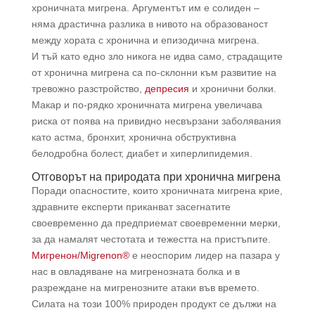
хроничната мигрена. Аргументът им е солиден –
няма драстична разлика в нивото на образованост
между хората с хронична и епизодична мигрена.
И тъй като едно зло никога не идва само, страдащите
от хронична мигрена са по-склонни към развитие на
тревожно разстройство,
депресия
и хронични болки.
Макар и по-рядко хроничната мигрена увеличава
риска от поява на привидно несвързани заболявания
като астма, бронхит, хронична обструктивна
белодробна болест, диабет и хиперлипидемия.
Отговорът на природата при хронична мигрена
Поради опасностите, които хроничната мигрена крие,
здравните експерти приканват засегнатите
своевременно да предприемат своевременни мерки,
за да намалят честотата и тежестта на пристъпите.
Мигренон/Migrenon®
е неоспорим лидер на пазара у
нас в овладяване на мигренозната болка и в
разреждане на мигренозните атаки във времето.
Силата на този 100% природен продукт се дължи на