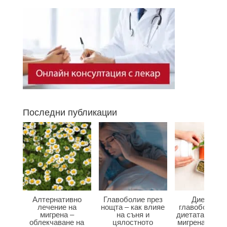
Последни публикации
Алтернативно
Главоболие през
Диета при
лечение на
нощта – как влияе
главоболие –
мигрена –
на съня и
диетата влияе
облекчаване на
цялостното
мигрена и бол