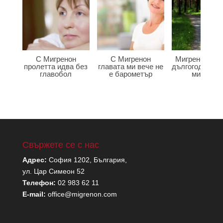
С Мигренон
С Мигренон
Мигренон по
пролетта идва без
главата ми вече не
дългогодишна
главобол
е барометър
мигрена
Свържете се с нас
Адрес:
София 1202, България,
ул. Цар Симеон 52
Телефон:
02 983 62 11
E-mail:
office@migrenon.com