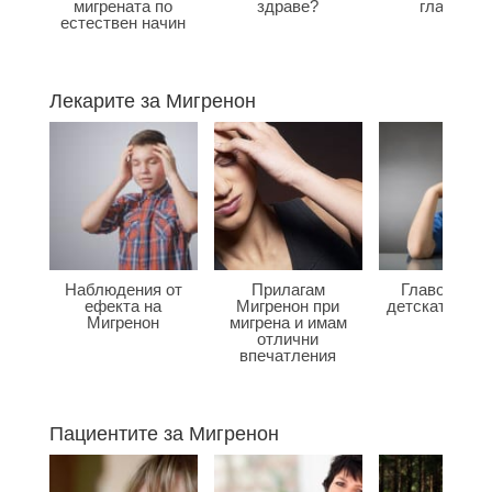
мигрената по
здраве?
главата?
естествен начин
Лекарите за Мигренон
Наблюдения от
Прилагам
Главоболие
ефекта на
Мигренон при
детската въз
Мигренон
мигрена и имам
отлични
впечатления
Пациентите за Мигренон