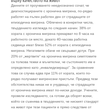
върху качеството на живот
Данните от проучването нееднозначно сочат, че
диагностицираните с хронична мигрена, по-рядко
работят на пълен работен ден от страдащите от
епизодична мигрена. Облечено в конкретни числа,
твърдението изглежда по следния начин: 38% от
хората с хронична мигрена прекарват по 8 часа на
работното си място, докато 40-часова работна
седмица имат близо 52% от хората с епизодична
мигрена. Негативите обаче не свършват дотук. При
20% от „жертвите“ на хронична мигрена симптомите
са толкова тежки и мъчителни, че състоянието им е
определено като „инвалидизиращо“. За сравнение
това се случва едва при 11% от хората, които по-
рядко получават мигренозни пристъпи. Предвид тези
обстоятелства никак не е учудващо, че страдащите
от хронична мигрена имат по-ниски доходи. Учените,
провели изследването, са готови да оборят всеки,
който се съмнява в твърдението, че ниският стандарт
на живот при тези пациенти е пряко следствие от