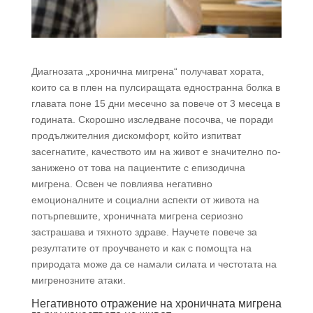
Диагнозата „хронична мигрена“ получават хората,
които са в плен на пулсиращата едностранна болка в
главата поне 15 дни месечно за повече от 3 месеца в
годината. Скорошно изследване посочва, че поради
продължителния дискомфорт, който изпитват
засегнатите, качеството им на живот е значително по-
занижено от това на пациентите с епизодична
мигрена. Освен че повлиява негативно
емоционалните и социални аспекти от живота на
потърпевшите, хроничната мигрена сериозно
застрашава и тяхното здраве. Научете повече за
резултатите от проучването и как с помощта на
природата може да се намали силата и честотата на
мигренозните атаки.
Негативното отражение на хроничната мигрена