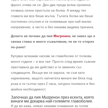
фронт, отива ли си. Ден-два преди всяка промяна
почваха силни пристъпи на болка. А между тях
главата ми все беше мътна. Тъпата болка ми беше
постоянен спътник и се появяваше при най-малко
напрежение, а често и без никаква видима причина.
Докато не почнах да пия
Мигренон
, не знаех що е
свежа глава и много съжалявам, че не го открих
по-рано!
Купувах всякакви хапове за главоболие от толкова
много години – и все тая. Просто след време съвсем
преставаха да ми действат и ги заменях със
следващите. Вкъщи ми се караха, че съм като
наркоманка, защото хапчетата винаги ми бяха под
ръка и ги гълтах през 2 часа, сигурно понякога и без
крайна необходимост.
Започнах да пия
Мигренон
през есента, която
винаги ми докарва най-големите главоболия.
И да ви кажа, нямах никакви очаквания за голям