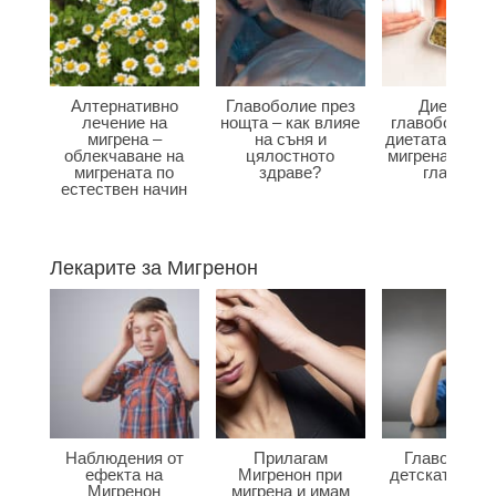
Алтернативно
Главоболие през
Диета при
лечение на
нощта – как влияе
главоболие –
мигрена –
на съня и
диетата влияе
облекчаване на
цялостното
мигрена и бол
мигрената по
здраве?
главата?
естествен начин
Лекарите за Мигренон
Наблюдения от
Прилагам
Главоболие
ефекта на
Мигренон при
детската въз
Мигренон
мигрена и имам