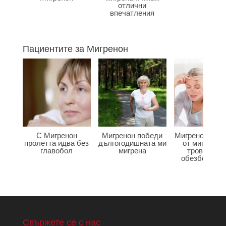
отлични
впечатления
Пациентите за Мигренон
С Мигренон
Мигренон победи
Мигренон ме с
пролетта идва без
дългогодишната ми
от мигренат
главобол
мигрена
тровенето 
обезболява
Свържете се с нас