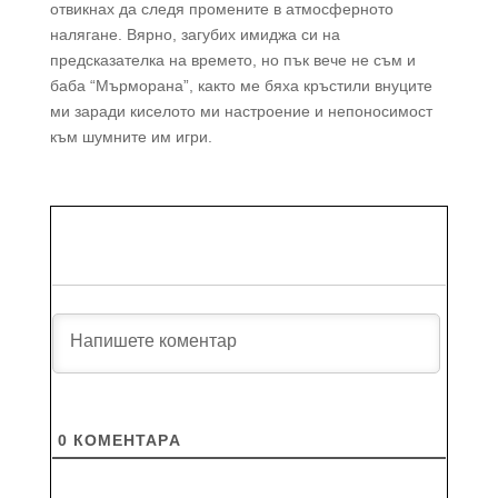
отвикнах да следя промените в атмосферното
налягане. Вярно, загубих имиджа си на
предсказателка на времето, но пък вече не съм и
баба “Мърморана”, както ме бяха кръстили внуците
ми заради киселото ми настроение и непоносимост
към шумните им игри.
0
КОМЕНТАРA