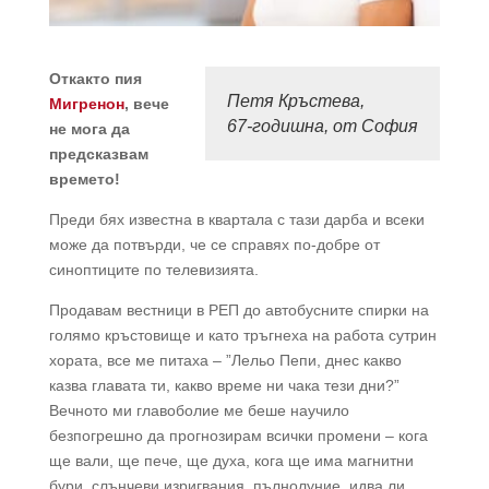
Откакто пия
Петя Кръстева,
Мигренон
, вече
67-годишна, от София
не мога да
предсказвам
времето!
Преди бях известна в квартала с тази дарба и всеки
може да потвърди, че се справях по-добре от
синоптиците по телевизията.
Продавам вестници в РЕП до автобусните спирки на
голямо кръстовище и като тръгнеха на работа сутрин
хората, все ме питаха – ”Лельо Пепи, днес какво
казва главата ти, какво време ни чака тези дни?”
Вечното ми главоболие ме беше научило
безпогрешно да прогнозирам всички промени – кога
ще вали, ще пече, ще духа, кога ще има магнитни
бури, слънчеви изригвания, пълнолуние, идва ли