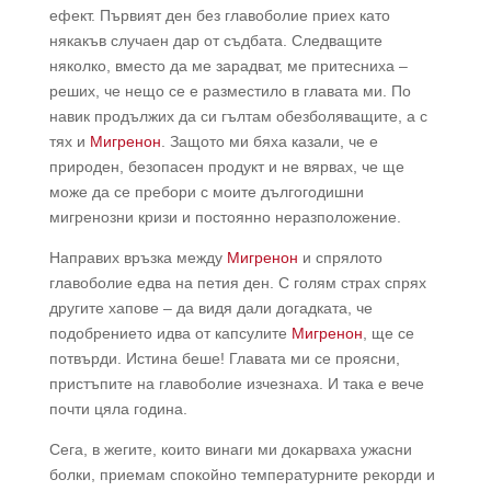
ефект. Първият ден без главоболие приех като
някакъв случаен дар от съдбата. Следващите
няколко, вместо да ме зарадват, ме притесниха –
реших, че нещо се е разместило в главата ми. По
навик продължих да си гълтам обезболяващите, а с
тях и
Мигренон
. Защото ми бяха казали, че е
природен, безопасен продукт и не вярвах, че ще
може да се пребори с моите дългогодишни
мигренозни кризи и постоянно неразположение.
Направих връзка между
Мигренон
и спрялото
главоболие едва на петия ден. С голям страх спрях
другите хапове – да видя дали догадката, че
подобрението идва от капсулите
Мигренон
, ще се
потвърди. Истина беше! Главата ми се проясни,
пристъпите на главоболие изчезнаха. И така е вече
почти цяла година.
Сега, в жегите, които винаги ми докарваха ужасни
болки, приемам спокойно температурните рекорди и