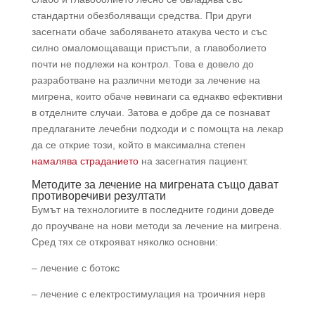
стандартни обезболяващи средства. При други
засегнати обаче заболяването атакува често и със
силно омаломощаващи пристъпи, а главоболието
почти не подлежи на контрол. Това е довело до
разработване на различни методи за лечение на
мигрена, които обаче невинаги са еднакво ефективни
в отделните случаи. Затова е добре да се познават
предлаганите лечебни подходи и с помощта на лекар
да се открие този, който в максимална степен
намалява страданието
на засегнатия пациент.
Методите за лечение на мигрената също дават
противоречиви резултати
Бумът на технологиите в последните години доведе
до проучване на нови методи за лечение на мигрена.
Сред тях се открояват няколко основни:
– лечение с ботокс
– лечение с електростимулация на троичния нерв