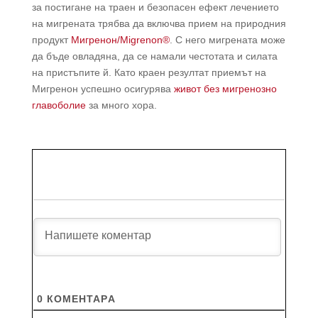
за постигане на траен и безопасен ефект лечението
на мигрената трябва да включва прием на природния
продукт
Мигренон/Migrenon®
. С него мигрената може
да бъде овладяна, да се намали честотата и силата
на пристъпите й. Като краен резултат приемът на
Мигренон успешно осигурява
живот без мигренозно
главоболие
за много хора.
0
КОМЕНТАРA