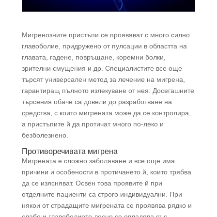
Мигренозните пристъпи се проявяват с много силно
главоболие, придружено от пулсации в областта на
главата, гадене, повръщане, коремни болки,
зрителни смущения и др. Специалистите все още
търсят универсален метод за лечение на мигрена,
гарантиращ пълното излекуване от нея. Досегашните
търсения обаче са довели до разработване на
средства, с които мигрената може да се контролира,
а пристъпите й да протичат много по-леко и
безболезнено.
Противоречивата мигрена
Мигрената е сложно заболяване и все още има
причини и особености в протичането й, които трябва
да се изясняват. Освен това проявите й при
отделните пациенти са строго индивидуални. При
някои от страдащите мигрената се проявява рядко и
слабо и главоболието лесно се овладява със