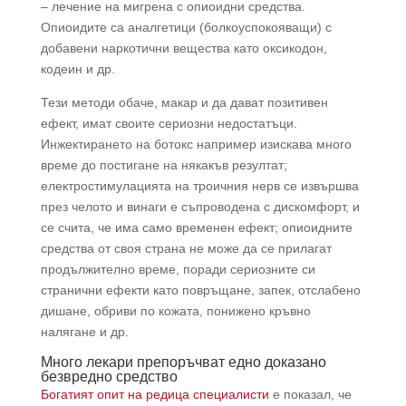
– лечение на мигрена с опиоидни средства.
Опиоидите са аналгетици (болкоуспокояващи) с
добавени наркотични вещества като оксикодон,
кодеин и др.
Тези методи обаче, макар и да дават позитивен
ефект, имат своите сериозни недостатъци.
Инжектирането на ботокс например изискава много
време до постигане на някакъв резултат;
електростимулацията на троичния нерв се извършва
през челото и винаги е съпроводена с дискомфорт, и
се счита, че има само временен ефект; опиоидните
средства от своя страна не може да се прилагат
продължително време, поради сериозните си
странични ефекти като повръщане, запек, отслабено
дишане, обриви по кожата, понижено кръвно
налягане и др.
Много лекари препоръчват едно доказано
безвредно средство
Богатият опит на редица специалисти
е показал, че