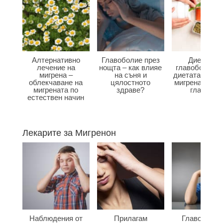
Алтернативно
Главоболие през
Диета при
лечение на
нощта – как влияе
главоболие –
мигрена –
на съня и
диетата влияе
облекчаване на
цялостното
мигрена и бол
мигрената по
здраве?
главата?
естествен начин
Лекарите за Мигренон
Наблюдения от
Прилагам
Главоболие