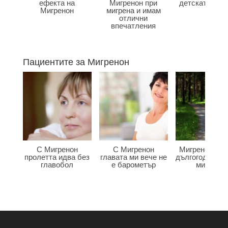
ефекта на
Мигренон при
детската въз
Мигренон
мигрена и имам
отлични
впечатления
Пациентите за Мигренон
С Мигренон
С Мигренон
Мигренон по
пролетта идва без
главата ми вече не
дългогодишна
главобол
е барометър
мигрена