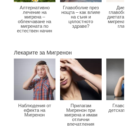
Алтернативно
Главоболие през
Диета при
лечение на
нощта – как влияе
главоболие –
мигрена –
на съня и
диетата влияе
облекчаване на
цялостното
мигрена и бол
мигрената по
здраве?
главата?
естествен начин
Лекарите за Мигренон
Наблюдения от
Прилагам
Главоболие
ефекта на
Мигренон при
детската въз
Мигренон
мигрена и имам
отлични
впечатления