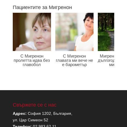
Пациентите за Мигренон
С Мигренон
С Мигренон
Мигренон по
пролетта идва без
главата ми вече не
дългогодишна
главобол
е барометър
мигрена
Свържете се с нас
Адрес:
София 1202, България,
ул. Цар Симеон 52
Телефон:
02 983 62 11