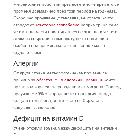
мигренозните пристъпи през есента е, че времето се
променя драматично през този период на годината.
Скорошно проучване установява, че хората, които
страдат от
клъстерно главоболие
например, не само
че имат по-чести пристъпи през есента, но и че тези
атаки са свързани с температурните промени и
особено при преминаване от по-топло към по-
студено време.
Алергии
От друга страна метеорологичните промени са
причина за
обостряне на алергични реакции
, които
при някои хора са съпроводени и от мигрена. Според
проучване 50% от страдащите от алергия страдат
също и от мигрена, която често се бърка със
синусово главоболие.
Дефицит на витамин D
Учени открили връзка между дефицитът на витамин