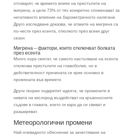
отговарят, че времето влияе на пристъпите на
мигрена, а цели 73% от тях конкретно споменават за
негативното влияние на барометричното налягане.
Друго изследване доказва, че атаките на мигрена са
по-чести през есента, отколкото през всеки друг
сезон.
Мигрена
– фактори, които отключват болката
през есента
Много хора смятат, че самото настъпване на есента
отключва пристъпите на главоболие, но в
действителност причината се крие основно в
промяната във времето.
Други теории подкрепят идеята, че промените в
нивата на кислород въздействат на кръвоносните
съдове в главата, което ги кара да се свиват и
разширяват.
Метеорологични промени
Най-очевидното обяснение за зачестяване на