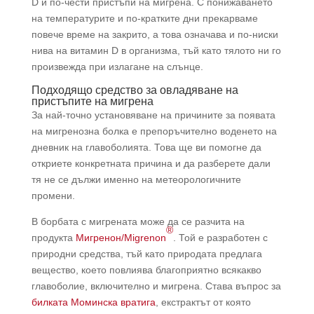
D и по-чести пристъпи на мигрена. С понижаването
на температурите и по-кратките дни прекарваме
повече време на закрито, а това означава и по-ниски
нива на витамин D в организма, тъй като тялото ни го
произвежда при излагане на слънце.
Подходящо средство за
о
владяване на
пристъпите на мигрена
За най-точно установяване на причините за появата
на мигренозна болка е препоръчително воденето на
дневник на главоболията. Това ще ви помогне да
откриете конкретната причина и да разберете дали
тя не се дължи именно на метеорологичните
промени.
В борбата с мигрената може да се разчита на
®
продукта
Мигренон/Migrenon
. Той е разработен с
природни средства, тъй като природата предлага
вещество, което повлиява благоприятно всякакво
главоболие, включително и мигрена. Става въпрос за
билката Моминска вратига
, екстрактът от която