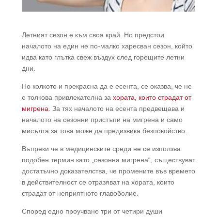
Летният сезон е към своя край. Но предстои
началото на един не по-малко харесван сезон, който
идва като глътка свеж въздух след горещите летни
дни.
Но колкото и прекрасна да е есента, се оказва, че не
е толкова привлекателна за
хората, които страдат от
мигрена
. За тях началото на есента предвещава и
началото на сезонни пристъпи на мигрена и само
мисълта за това може да предизвика безпокойство.
Въпреки че в медицинските среди не се използва
подобен термин като „сезонна мигрена“, съществуват
достатъчно доказателства, че промените във времето
в действителност се отразяват на хората, които
страдат от неприятното главоболие.
Според едно проучване три от четири души