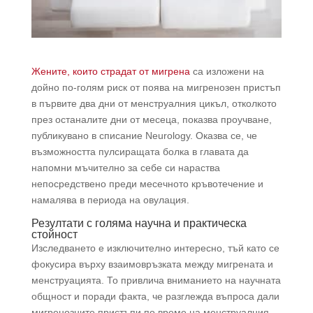
Жените, които страдат от мигрена
са изложени на
дойно по-голям риск от поява на мигренозен пристъп
в първите два дни от менструалния цикъл, отколкото
през останалите дни от месеца, показва проучване,
публикувано в списание Neurology. Оказва се, че
възможността пулсиращата болка в главата да
напомни мъчително за себе си нараства
непосредствено преди месечното кръвотечение и
намалява в периода на овулация.
Резултати с голяма научна и практическа
стойност
Изследването е изключително интересно, тъй като се
фокусира върху взаимовръзката между мигрената и
менструацията. То привлича вниманието на научната
общност и поради факта, че разглежда въпроса дали
мигренозните пристъпи по време на менструалния