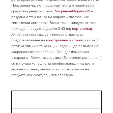
Неизменна част от профилактиката е приемът на
средства срещу мигрена.
Мигренон/Migrenon®
е
разумна алтернатива на широко използваните
синтетични лекарства. Всяка течна капсула от този
природен продукт съдържа 0.43 mg
партенолид
.
Активната съставка се използва отдавна за
предотвратяване на
менструална мигрена
, тъй като
потиска химичните реакции, водещи до развитие на
мигренозното главоболие. Стандартизираният
екстракт от Моминска вратига (Tanacetum parthenium)
се използва успешно за профилактика и на други
видове мигрена, ревматични болки, спазми на
гладката мускулатура и температура.