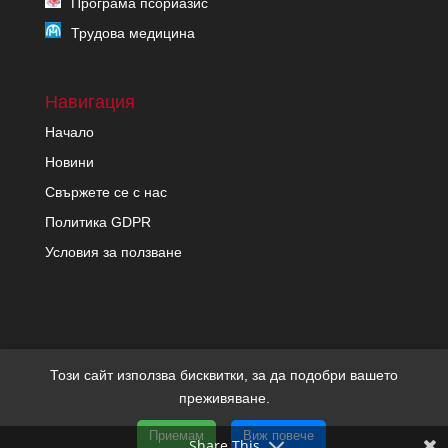
Програма псориазис
Трудова медицина
Навигация
Начало
Новини
Свържете се с нас
Политика GDPR
Условия за ползване
Този сайт използва бисквитки, за да подобри вашето
преживяване.
Copyright migrenon.com | Всички права запазени | Уеб
Приемам
Виж повече
дизайн и SEO от Трибест
Share This