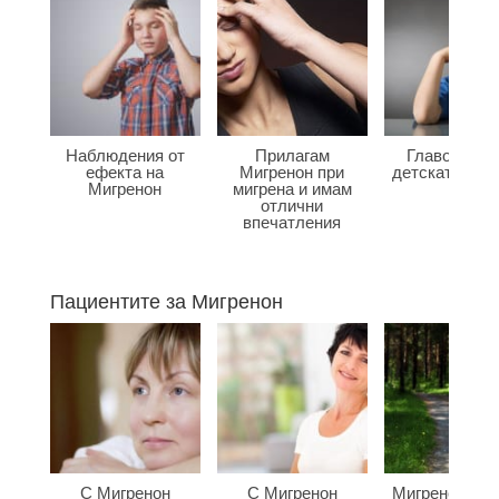
Наблюдения от
Прилагам
Главоболие
ефекта на
Мигренон при
детската въз
Мигренон
мигрена и имам
отлични
впечатления
Пациентите за Мигренон
С Мигренон
С Мигренон
Мигренон по