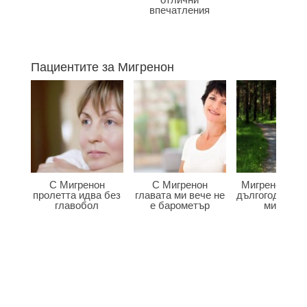
впечатления
Пациентите за Мигренон
С Мигренон
С Мигренон
Мигренон по
пролетта идва без
главата ми вече не
дългогодишна
главобол
е барометър
мигрена