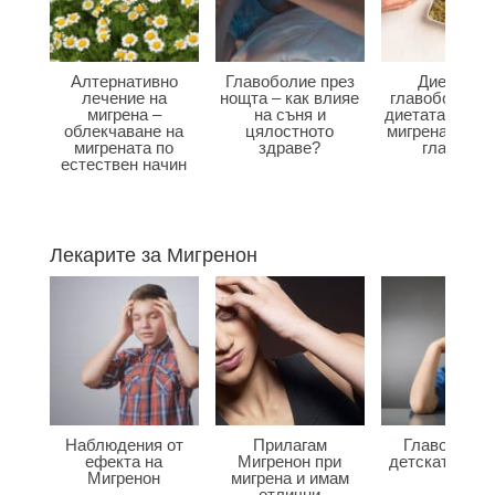
Алтернативно
Главоболие през
Диета при
лечение на
нощта – как влияе
главоболие –
мигрена –
на съня и
диетата влияе
облекчаване на
цялостното
мигрена и бол
мигрената по
здраве?
главата?
естествен начин
Лекарите за Мигренон
Наблюдения от
Прилагам
Главоболие
ефекта на
Мигренон при
детската въз
Мигренон
мигрена и имам
отлични