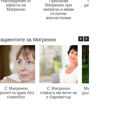
Наблюдения от
Прилагам
Главоболие в
ефекта на
Мигренон при
детската възраст
Мигренон
мигрена и имам
отлични
впечатления
ациентите за Мигренон
С Мигренон
С Мигренон
Мигренон победи
ролетта идва без
главата ми вече не
дългогодишната ми
главобол
е барометър
мигрена