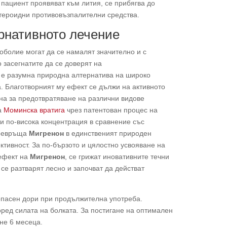
 пациент проявяват към лития, се прибягва до
естероидни противовъзпалителни средства.
рнативното лечение
оболие могат да се намалят значително и с
 засегнатите да се доверят на
т е разумна природна алтернатива на широко
. Благотворният му ефект се дължи на активното
вна за предотвратяване на различни видове
та
Моминска вратига
чрез патентован процес на
ти по-висока концентрация в сравнение със
превръща
Мигренон
в единственият природен
ективност. За по-бързото и цялостно усвояване на
ефект на
Мигренон
, се грижат иновативните течни
 се разтварят лесно и започват да действат
пасен дори при продължителна употреба.
ред силата на болката. За постигане на оптимален
не 6 месеца.