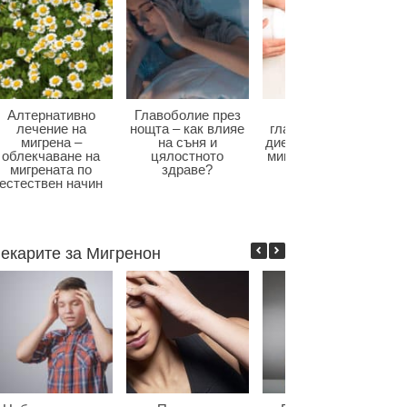
Алтернативно
Главоболие през
Диета при
лечение на
нощта – как влияе
главоболие – как
мигрена –
на съня и
диетата влияе при
облекчаване на
цялостното
мигрена и болки в
мигрената по
здраве?
главата?
естествен начин
екарите за Мигренон