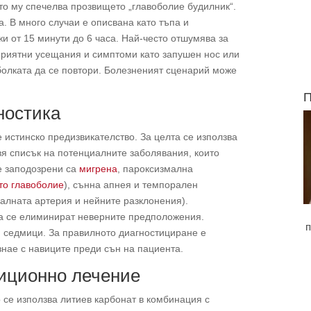
йто му спечелва прозвището „главоболие будилник“.
. В много случаи е описвана като тъпа и
и от 15 минути до 6 часа. Най-често отшумява за
еприятни усещания и симптоми като запушен нос или
болката да се повтори. Болезненият сценарий може
П
ностика
 истинско предизвикателство. За целта се използва
вя списък на потенциалните заболявания, които
е заподозрени са
мигрена
, пароксизмална
то главоболие
), сънна апнея и темпорален
алната артерия и нейните разклонения).
да се елиминират неверните предположения.
п
 седмици. За правилното диагностициране е
нае с навиците преди сън на пациента.
иционно лечение
 се използва литиев карбонат в комбинация с