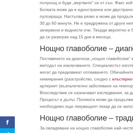
полунощ и буди „жертвите“ си от сън. Факт, ко
Болката може да е едностранна или двустранна
пулсираща. Настъпва рязко и може да продълж
30 до 60 минути. Не е придружена от други н
зачервени и воднисти очи. Твърде вероятно е 
да се разиграе над 15 дни в месеца.
Нощно главоболие – диаг
Поставянето на диагноза „нощно главоболие“ е
методът на изключването. Специалистът изгот
могат да предизвикат оплакването. Обичайнит
хемикрания (разстройство, сходно с
клъстерно
артериит (възпалително заболяване на темпор
Впоследствие се назначават изследвания, за 
Процесът е дълъг. Понякога може да продължи
необходимо още лекуващият лекар да се запоз
Нощно главоболие – трад
За овладяване на нощно главоболие най-често