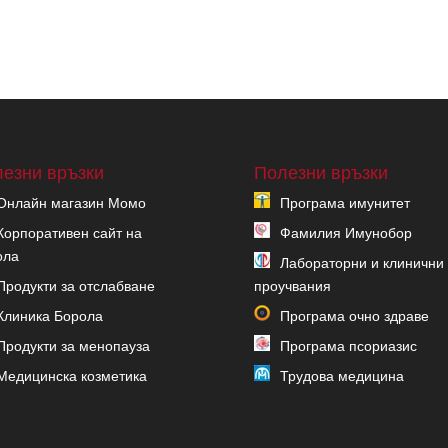
езни връзки
Полезни връзки
Онлайн магазин Момо
Програма имунитет
Корпоративен сайт на
Фамилия Имунобор
ола
Лабораторни и клинични
Продукти за отслабване
проучвания
Клиника Борола
Програма очно здраве
Продукти за менопауза
Програма псориазис
Медицинска козметика
Трудова медицина