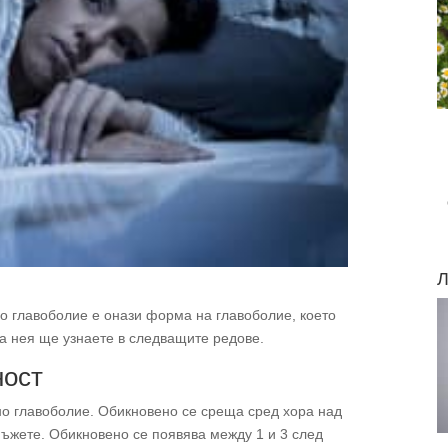
Л
о главоболие е онази форма на главоболие, което
за нея ще узнаете в следващите редове.
ност
о главоболие. Обикновено се среща сред хора над
 мъжете. Обикновено се появява между 1 и 3 след