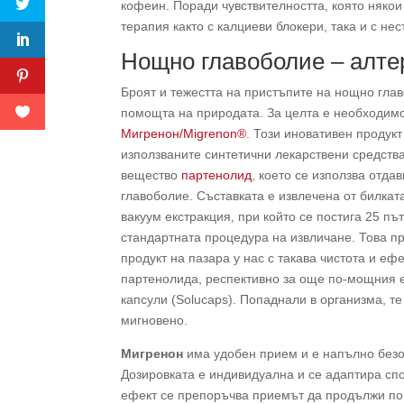
кофеин. Поради чувствителността, която някои
терапия както с калциеви блокери, така и с н
Нощно главоболие – алте
Броят и тежестта на пристъпите на нощно глав
помощта на природата. За целта е необходимо
Мигренон/Migrenon®
. Този иновативен продук
използваните синтетични лекарствени средства
вещество
партенолид
, което се използва отда
главоболие. Съставката е извлечена от билка
вакуум екстракция, при който се постига 25 пъ
стандартната процедура на извличане. Това 
продукт на пазара у нас с такава чистота и еф
партенолида, респективно за още по-мощния 
капсули (Solucaps). Попаднали в организма, те
мигновено.
Мигренон
има удобен прием и е напълно безо
Дозировката е индивидуална и се адаптира спо
ефект се препоръчва приемът да продължи по