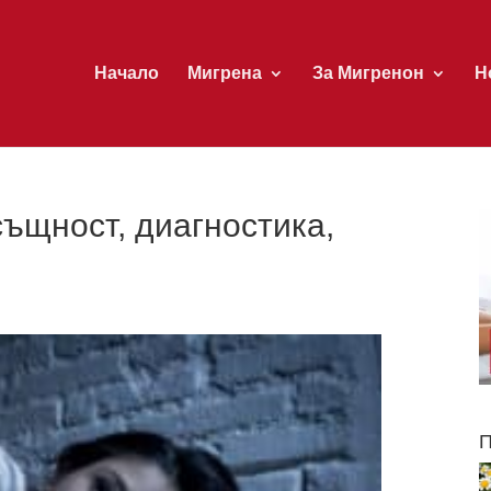
Начало
Мигрена
За Мигренон
Н
ъщност, диагностика,
П