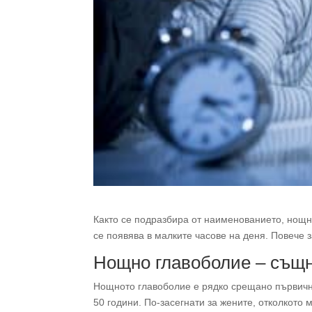
Както се подразбира от наименованието, нощн
се появява в малките часове на деня. Повече 
Нощно главоболие – същ
Нощното главоболие е рядко срещано първичн
50 години. По-засегнати за жените, отколкото