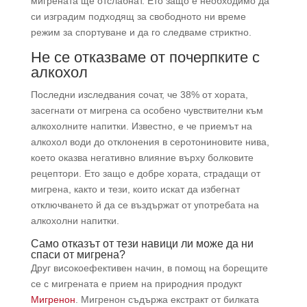
мигрената ще отслабнат. Ето защо е необходимо да
си изградим подходящ за свободното ни време
режим за спортуване и да го следваме стриктно.
Не се отказваме от почерпките с
алкохол
Последни изследвания сочат, че 38% от хората,
засегнати от мигрена са особено чувствителни към
алкохолните напитки. Известно, е че приемът на
алкохол води до отклонения в серотониновите нива,
което оказва негативно влияние върху болковите
рецептори. Ето защо е добре хората, страдащи от
мигрена, както и тези, които искат да избегнат
отключването й да се въздържат от употребата на
алкохолни напитки.
Само отказът от тези навици ли може да ни
спаси от мигрена?
Друг високоефективен начин, в помощ на борещите
се с мигрената е прием на природния продукт
Мигренон
. Мигренон съдържа екстракт от билката