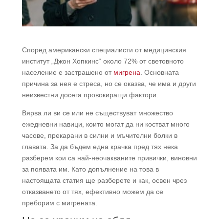
Според американски специалисти от медицинския
институт „Джон Хопкинс“ около 72% от световното
население е застрашено от
мигрена
. Основната
причина за нея е стреса, но се оказва, че има и други
неизвестни досега провокиращи фактори.
Вярва ли ви се или не съществуват множество
ежедневни навици, които могат да ни костват много
часове, прекарани в силни и мъчителни болки в
главата. За да бъдем една крачка пред тях нека
разберем кои са най-неочакваните привички, виновни
за появата им. Като допълнение на това в
настоящата статия ще разберете и как, освен чрез
отказването от тях, ефективно можем да се
преборим с мигрената.