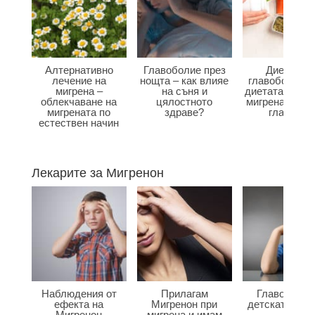
Алтернативно
Главоболие през
Диета при
лечение на
нощта – как влияе
главоболие –
мигрена –
на съня и
диетата влияе
облекчаване на
цялостното
мигрена и бол
мигрената по
здраве?
главата?
естествен начин
Лекарите за Мигренон
Наблюдения от
Прилагам
Главоболие
ефекта на
Мигренон при
детската въз
Мигренон
мигрена и имам