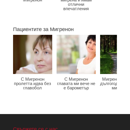
отлични
впечатления
Пациентите за Мигренон
С Мигренон
С Мигренон
Мигренон по
пролетта идва без
главата ми вече не
дългогодишна
главобол
е барометър
мигрена
Свържете се с нас