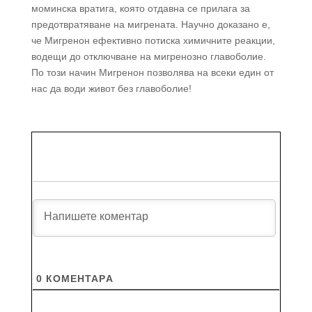
моминска вратига, която отдавна се прилага за
предотвратяване на мигрената. Научно доказано е,
че Мигренон ефективно потиска химичните реакции,
водещи до отключване на мигренозно главоболие.
По този начин Мигренон позволява на всеки един от
нас да води живот без главоболие!
0
КОМЕНТАРA