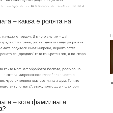
че наследствеността е съществен фактор, но не и
ата – каква е ролята на
П
 науката отговаря. В много случаи – да!
 страда от мигрена, рискът детето също да развие
двамата родители имат мигрена, вероятността
рената се „предава“ като конкретен ген, а по-скоро
по който мозъкът обработва болката, реагира на
нно затова мигренозното главоболие често е
не, чувствителност към светлина и шум. Гените
п
подготвят „почвата“, върху която други фактори
ната – кога фамилната
а?