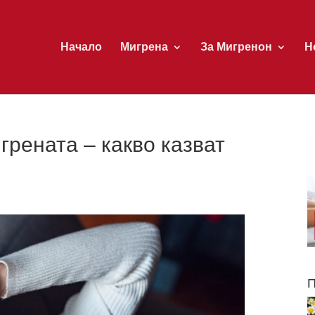
Начало
Мигрена
За Мигренон
Н
грената – какво казват
П