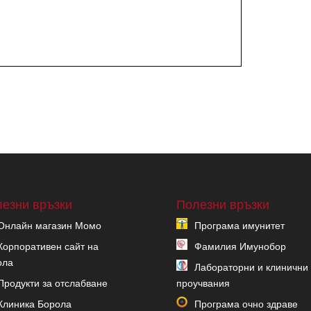
езни връзки
Полезни връзки
Онлайн магазин Момо
Програма имунитет
Корпоративен сайт на
Фамилия Имунобор
ола
Лабораторни и клинични
Продукти за отслабване
проучвания
Клиника Борола
Програма очно здраве