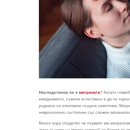
Наследствена ли е
мигрената
? Когато главо
ежедневието, съвсем естествено е да се търси
роднина са изпитвали същите симптоми. Мигре
неврологично състояние със сложен механизъм,
Много хора споделят, че първият им мигренозе
имах същото на твоите години!“ от близки до т