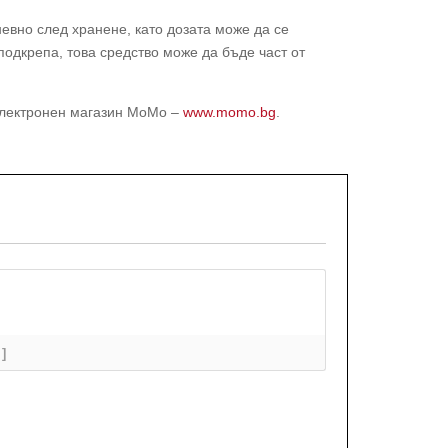
невно след хранене, като дозата може да се
одкрепа, това средство може да бъде част от
 електронен магазин МоМо –
www.momo.bg
.
+]