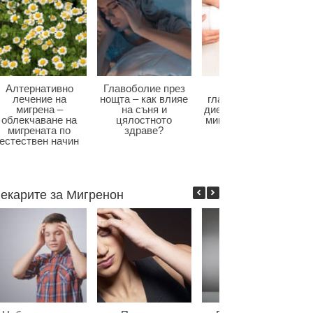
Алтернативно
Главоболие през
Диета при
лечение на
нощта – как влияе
главоболие – как
мигрена –
на съня и
диетата влияе при
облекчаване на
цялостното
мигрена и болки в
мигрената по
здраве?
главата?
естествен начин
екарите за Мигренон