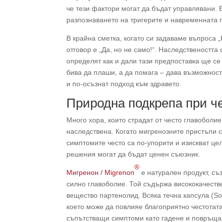
че тези фактори могат да бъдат управлявани. 
разпознаването на тригерите и навременната 
В крайна сметка, когато си задаваме въпроса 
отговор е „Да, но не само!“. Наследственостт
определят как и дали тази предпоставка ще се
бива да плаши, а да помага – дава възможност
и по-осъзнат подход към здравето.
Природна подкрепа при ч
Много хора, които страдат от често главоболие
наследствена. Когато мигренозните пристъпи 
симптомите често са по-упорити и изискват це
решения могат да бъдат ценен съюзник.
®
Мигренон / Migrenon
е натурален продукт, съ
силно главоболие. Той съдържа висококачестве
вещество партенолид. Всяка течна капсула (So
което може да повлияе благоприятно честотата
съпътстващи симптоми като гадене и повръща