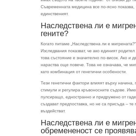
Съвременната медицина все по-ясно показва, 
единственият.
Наследствена ли е мигрен
гените?
Когато питаме „Наследствена ли е мигрената?“,
Изследвания показват, че ако единият родител
това състояние е значително по-висок. Ако и 
нараства още повече. Това не означава, че миг
като комбинация от генетични особености.
Тези генетични фактори влияят върху начина, 
стимули и регулира кръвоносните съдове. Име
пулсиращо, едностранно и придружено от гаде
създават предпоставка, но не са присъда – те 
въздействат.
Наследствена ли е мигре
обремененост се проявяв