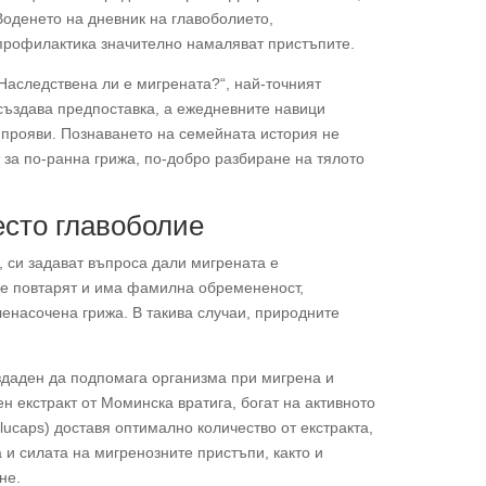
Воденето на дневник на главоболието,
профилактика значително намаляват пристъпите.
„Наследствена ли е мигрената?“, най-точният
а създава предпоставка, а ежедневните навици
 прояви. Познаването на семейната история не
 за по-ранна грижа, по-добро разбиране на тялото
есто главоболие
, си задават въпроса дали мигрената е
се повтарят и има фамилна обремененост,
ленасочена грижа. В такива случаи, природните
здаден да подпомага организма при мигрена и
н екстракт от Моминска вратига, богат на активното
lucaps) доставя оптимално количество от екстракта,
 и силата на мигренозните пристъпи, както и
не.