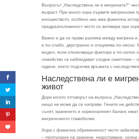
Въпросът „Наследствена ли е мигрената?“ чест
възраст. При много хора първите мигренозни п
юношеството, особено ако има фамилна истори
предразположеност често се активира при хор
Важно е да се прави разлика между мигрена и
е по-слабо, двустранно и отшумява по-лесно.
модел, ясни отключващи фактори и по-силно от
семейство се наблюдават сходни симптоми – н
гадене, което подсилва връзката с наследствен
Наследствена ли е мигрен
живот
Дори когато отговорът на въпроса „Наследствен
нищо не може да се направи. Гените не действ
сънят, храненето и хормоналният баланс имат 
мигренозното главоболие.
Хора с фамилна обремененост често забелязва
– пропускане на хранене, недоспиване, силни