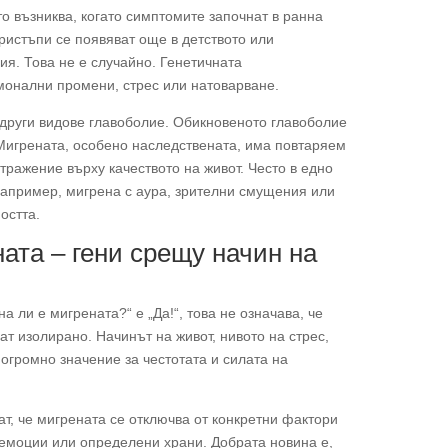
о възниква, когато симптомите започнат в ранна
ристъпи се появяват още в детството или
я. Това не е случайно. Генетичната
монални промени, стрес или натоварване.
 други видове главоболие. Обикновеното главоболие
 Мигрената, особено наследствената, има повтаряем
ражение върху качеството на живот. Често в едно
апример, мигрена с аура, зрителни смущения или
остта.
ата – гени срещу начин на
а ли е мигрената?“ е „Да!“, това не означава, че
ат изолирано. Начинът на живот, нивото на стрес,
огромно значение за честотата и силата на
т, че мигрената се отключва от конкретни фактори
 емоции или определени храни. Добрата новина е,