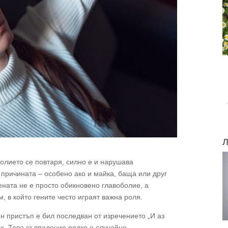
Л
болието се повтаря, силно е и нарушава
 причината – особено ако и майка, баща или друг
ната не е просто обикновено главоболие, а
 в който гените често играят важна роля.
н пристъп е бил последван от изречението „И аз
ях. Това съвпадение рядко е случайно.