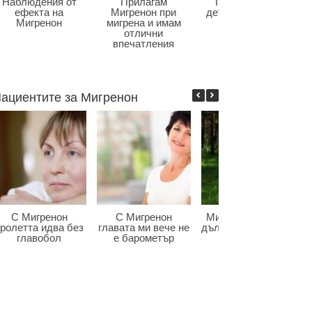
Наблюдения от
Прилагам
Главоболие в
ефекта на
Мигренон при
детската възраст
Мигренон
мигрена и имам
отлични
впечатления
ациентите за Мигренон
С Мигренон
С Мигренон
Мигренон победи
ролетта идва без
главата ми вече не
дългогодишната ми
главобол
е барометър
мигрена