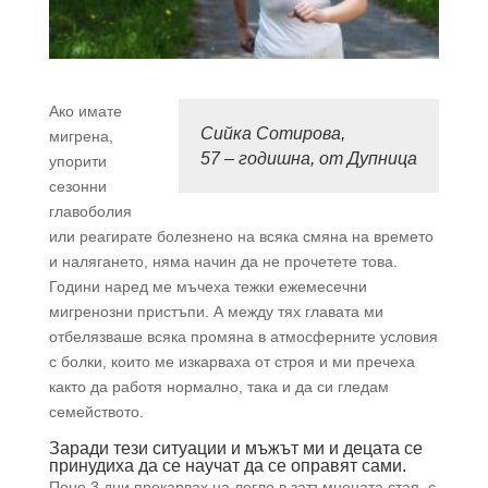
Ако имате
Сийка Сотирова,
мигрена,
57 – годишна, от Дупница
упорити
сезонни
главоболия
или реагирате болезнено на всяка смяна на времето
и налягането, няма начин да не прочетете това.
Години наред ме мъчеха тежки ежемесечни
мигренозни пристъпи. А между тях главата ми
отбелязваше всяка промяна в атмосферните условия
с болки, които ме изкарваха от строя и ми пречеха
както да работя нормално, така и да си гледам
семейството.
Заради тези ситуации и мъжът ми и децата се
принудиха да се научат да се оправят сами.
Поне 3 дни прекарвах на легло в затъмнената стая, с