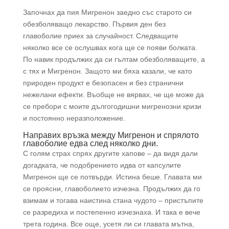
Започнах да пия Мигренон заедно със старото си
обезболяващо лекарство. Първия ден без
главоболие приех за случайност. Следващите
няколко все се ослушвах кога ще се появи болката.
По навик продължих да си гълтам обезболяващите, а
с тях и Мигренон. Защото ми бяха казали, че като
природен продукт е безопасен и без странични
нежелани ефекти. Въобще не вярвах, че ще може да
се пребори с моите дългогодишни мигренозни кризи
и постоянно неразположение.
Направих връзка между Мигренон и спрялото
главоболие едва след няколко дни.
С голям страх спрях другите хапове – да видя дали
догадката, че подобрението идва от капсулите
Мигренон ще се потвърди. Истина беше. Главата ми
се проясни, главоболието изчезна. Продължих да го
взимам и тогава наистина стана чудото – пристъпите
се разредиха и постепенно изчезнаха. И така е вече
трета година. Все още, усетя ли си главата мътна,