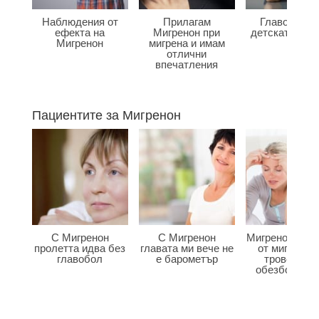
Наблюдения от
Прилагам
Главоболие
ефекта на
Мигренон при
детската въз
Мигренон
мигрена и имам
отлични
впечатления
Пациентите за Мигренон
С Мигренон
С Мигренон
Мигренон ме с
пролетта идва без
главата ми вече не
от мигренат
главобол
е барометър
тровенето 
обезболява