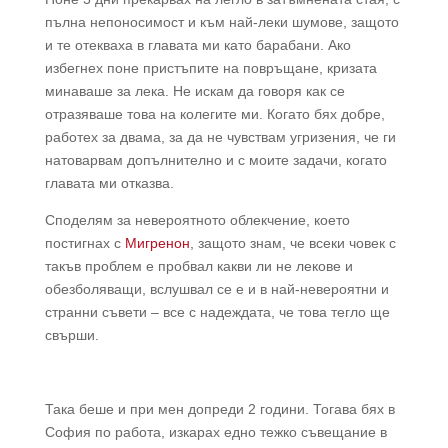
пълна непоносимост и към най-леки шумове, защото
и те отекваха в главата ми като барабани. Ако
избегнех поне пристъпите на повръщане, кризата
минаваше за лека. Не искам да говоря как се
отразяваше това на колегите ми. Когато бях добре,
работех за двама, за да не чувствам угризения, че ги
натоварвам допълнително и с моите задачи, когато
главата ми отказва.
Споделям за невероятното облекчение, което
постигнах с
Мигренон
, защото знам, че всеки човек с
такъв проблем е пробвал какви ли не лекове и
обезболяващи, вслушвал се е и в най-невероятни и
странни съвети – все с надеждата, че това тегло ще
свърши.
Така беше и при мен допреди 2 години. Тогава бях в
София по работа, изкарах едно тежко съвещание в