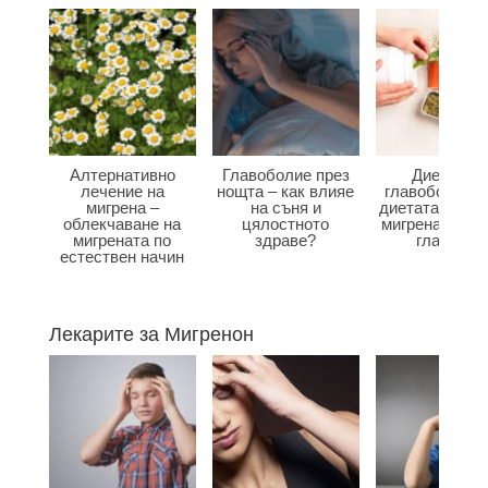
Алтернативно
Главоболие през
Диета при
лечение на
нощта – как влияе
главоболие –
мигрена –
на съня и
диетата влияе
облекчаване на
цялостното
мигрена и бол
мигрената по
здраве?
главата?
естествен начин
Лекарите за Мигренон