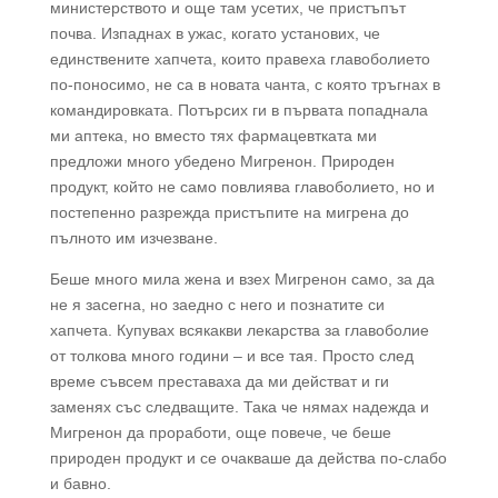
министерството и още там усетих, че пристъпът
почва. Изпаднах в ужас, когато установих, че
единствените хапчета, които правеха главоболието
по-поносимо, не са в новата чанта, с която тръгнах в
командировката. Потърсих ги в първата попаднала
ми аптека, но вместо тях фармацевтката ми
предложи много убедено Мигренон. Природен
продукт, който не само повлиява главоболието, но и
постепенно разрежда пристъпите на мигрена до
пълното им изчезване.
Беше много мила жена и взех Мигренон само, за да
не я засегна, но заедно с него и познатите си
хапчета. Купувах всякакви лекарства за главоболие
от толкова много години – и все тая. Просто след
време съвсем преставаха да ми действат и ги
заменях със следващите. Така че нямах надежда и
Мигренон да проработи, още повече, че беше
природен продукт и се очакваше да действа по-слабо
и бавно.