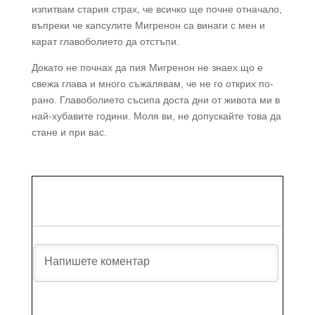
изпитвам стария страх, че всичко ще почне отначало,
въпреки че капсулите Мигренон са винаги с мен и
карат главоболието да отстъпи.
Докато не почнах да пия Мигренон не знаех що е
свежа глава и много съжалявам, че не го открих по-
рано. Главоболието съсипа доста дни от живота ми в
най-хубавите години. Моля ви, не допускайте това да
стане и при вас.