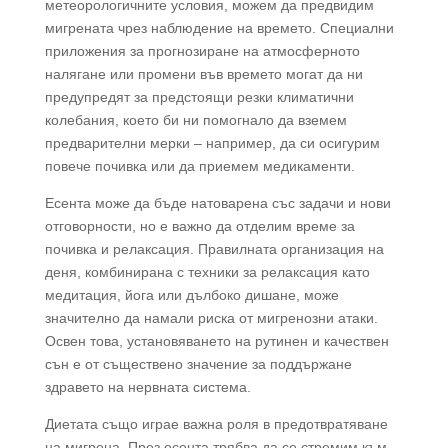
метеорологичните условия, можем да предвидим
мигрената чрез наблюдение на времето. Специални
приложения за прогнозиране на атмосферното
налягане или промени във времето могат да ни
предупредят за предстоящи резки климатични
колебания, което би ни помогнало да вземем
предварителни мерки – например, да си осигурим
повече почивка или да приемем медикаменти.
Есента може да бъде натоварена със задачи и нови
отговорности, но е важно да отделим време за
почивка и релаксация. Правилната организация на
деня, комбинирана с техники за релаксация като
медитация, йога или дълбоко дишане, може
значително да намали риска от мигренозни атаки.
Освен това, установяването на рутинен и качествен
сън е от съществено значение за поддържане
здравето на нервната система.
Диетата също играе важна роля в предотвратяване
на мигрена. През есента трябва да се стремим към