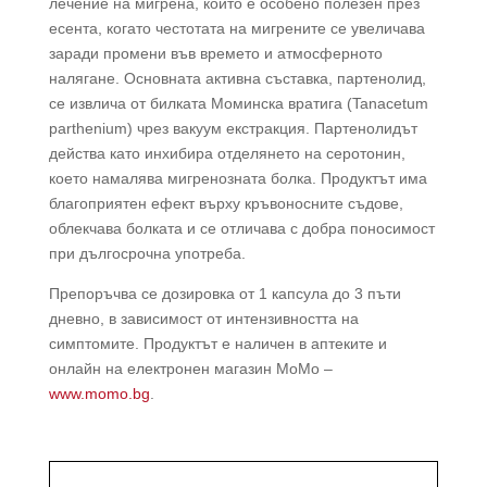
лечение на мигрена, който е особено полезен през
есента, когато честотата на мигрените се увеличава
заради промени във времето и атмосферното
налягане. Основната активна съставка, партенолид,
се извлича от билката Моминска вратига (Tanacetum
parthenium) чрез вакуум екстракция. Партенолидът
действа като инхибира отделянето на серотонин,
което намалява мигренозната болка. Продуктът има
благоприятен ефект върху кръвоносните съдове,
облекчава болката и се отличава с добра поносимост
при дългосрочна употреба.
Препоръчва се дозировка от 1 капсула до 3 пъти
дневно, в зависимост от интензивността на
симптомите. Продуктът е наличен в аптеките и
онлайн на електронен магазин МоМо –
www.momo.bg
.