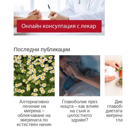
Последни публикации
Алтернативно
Главоболие през
Диета при
лечение на
нощта – как влияе
главоболие –
мигрена –
на съня и
диетата влияе
облекчаване на
цялостното
мигрена и бол
мигрената по
здраве?
главата?
естествен начин