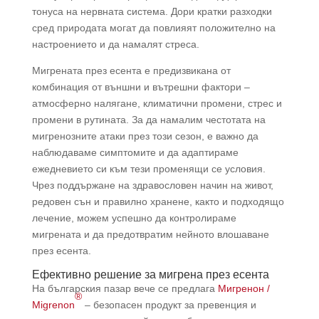
тонуса на нервната система. Дори кратки разходки
сред природата могат да повлияят положително на
настроението и да намалят стреса.
Мигрената през есента е предизвикана от
комбинация от външни и вътрешни фактори –
атмосферно налягане, климатични промени, стрес и
промени в рутината. За да намалим честотата на
мигренозните атаки през този сезон, е важно да
наблюдаваме симптомите и да адаптираме
ежедневието си към тези променящи се условия.
Чрез поддържане на здравословен начин на живот,
редовен сън и правилно хранене, както и подходящо
лечение, можем успешно да контролираме
мигрената и да предотвратим нейното влошаване
през есента.
Ефективно решение за мигрена през есента
На българския пазар вече се предлага
Мигренон /
®
Migrenon
– безопасен продукт за превенция и