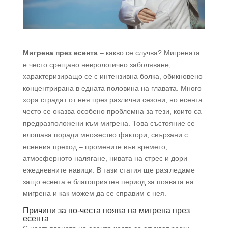
Мигрена през есента
– какво се случва? Мигрената
е често срещано неврологично заболяване,
характеризиращо се с интензивна болка, обикновено
концентрирана в едната половина на главата. Много
хора страдат от нея през различни сезони, но есента
често се оказва особено проблемна за тези, които са
предразположени към мигрена. Това състояние се
влошава поради множество фактори, свързани с
есенния преход – промените във времето,
атмосферното налягане, нивата на стрес и дори
ежедневните навици. В тази статия ще разгледаме
защо есента е благоприятен период за появата на
мигрена и как можем да се справим с нея.
Причини за по-честа поява на мигрена през
есента