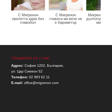
С Мигренон
С Мигренон
Мигренон по
пролетта идва без
главата ми вече не
дългогодишна
главобол
е барометър
мигрена
Свържете се с нас
Адрес:
София 1202, България,
ул. Цар Симеон 52
Телефон:
02 983 62 11
E-mail:
office@migrenon.com