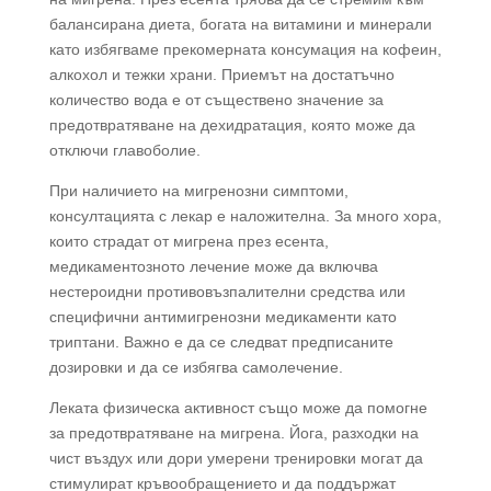
балансирана диета, богата на витамини и минерали
като избягваме прекомерната консумация на кофеин,
алкохол и тежки храни. Приемът на достатъчно
количество вода е от съществено значение за
предотвратяване на дехидратация, която може да
отключи главоболие.
При наличието на мигренозни симптоми,
консултацията с лекар е наложителна. За много хора,
които страдат от мигрена през есента,
медикаментозното лечение може да включва
нестероидни противовъзпалителни средства или
специфични антимигренозни медикаменти като
триптани. Важно е да се следват предписаните
дозировки и да се избягва самолечение.
Леката физическа активност също може да помогне
за предотвратяване на мигрена. Йога, разходки на
чист въздух или дори умерени тренировки могат да
стимулират кръвообращението и да поддържат