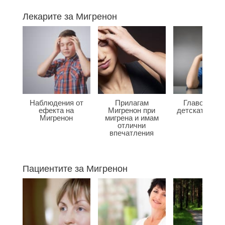
Лекарите за Мигренон
Наблюдения от
Прилагам
Главоболие
ефекта на
Мигренон при
детската въз
Мигренон
мигрена и имам
отлични
впечатления
Пациентите за Мигренон