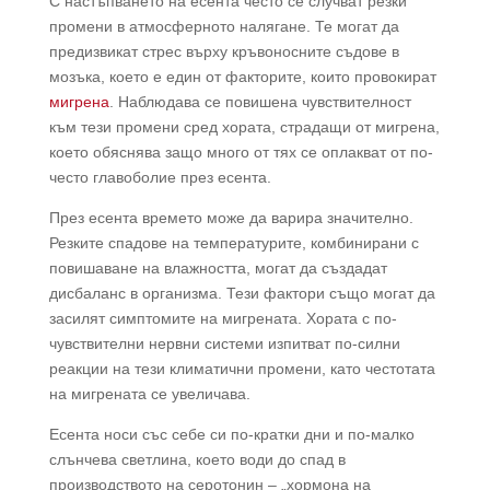
С настъпването на есента често се случват резки
промени в атмосферното налягане. Те могат да
предизвикат стрес върху кръвоносните съдове в
мозъка, което е един от факторите, които провокират
мигрена
. Наблюдава се повишена чувствителност
към тези промени сред хората, страдащи от мигрена,
което обяснява защо много от тях се оплакват от по-
често главоболие през есента.
През есента времето може да варира значително.
Резките спадове на температурите, комбинирани с
повишаване на влажността, могат да създадат
дисбаланс в организма. Тези фактори също могат да
засилят симптомите на мигрената. Хората с по-
чувствителни нервни системи изпитват по-силни
реакции на тези климатични промени, като честотата
на мигрената се увеличава.
Есента носи със себе си по-кратки дни и по-малко
слънчева светлина, което води до спад в
производството на серотонин – „хормона на