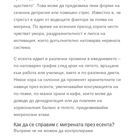
щастието“. Това може да предизвика леки форми на
сезонна депресия или повишен стрес. Известно е, че
стресът е един от водещите фактори за поява на
мигрена. По време на есенния преход хората често
чувстват умора, раздразнителност и липса на
мотивация, което допълнително натоварва нервната
система.
С есента идват и различни промени в ежедневието –
по-натоварен график след края на лятото, връщане
към работа или училище, както и по-различна диета.
Някои хора са склонни да променят хранителните си
навици през есента, увеличавайки консумацията на
по-тежки, по-мазни храни и кафе, което може да
доведе до дехидратация или да повлияе на
хормоналния баланс в тялото, предизвиквайки
мигренозни атаки.
Как да се справим с мигрената през есента?
Въпреки че не можем да контролираме