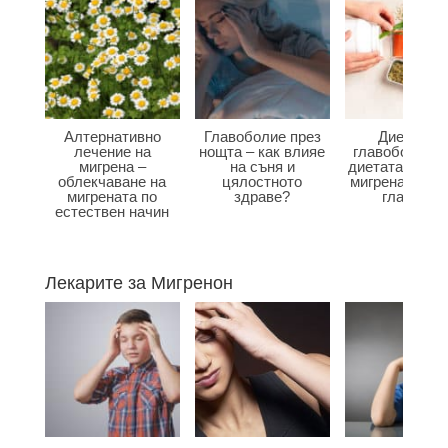
Алтернативно
Главоболие през
Диета при
лечение на
нощта – как влияе
главоболие –
мигрена –
на съня и
диетата влияе
облекчаване на
цялостното
мигрена и бол
мигрената по
здраве?
главата?
естествен начин
Лекарите за Мигренон