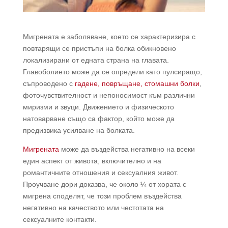
Мигрената е заболяване, което се характеризира с
повтарящи се пристъпи на болка обикновено
локализирани от едната страна на главата.
Главоболието може да се определи като пулсиращо,
съпроводено с
гадене, повръщане, стомашни болки
,
фоточувствителност и непоносимост към различни
миризми и звуци. Движението и физическото
натоварване също са фактор, който може да
предизвика усилване на болката.
Мигрената
може да въздейства негативно на всеки
един аспект от живота, включително и на
романтичните отношения и сексуалния живот.
Проучване дори доказва, че около ¼ от хората с
мигрена споделят, че този проблем въздейства
негативно на качеството или честотата на
сексуалните контакти.