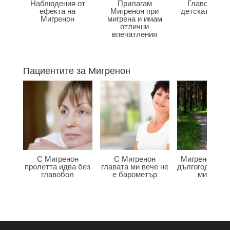
Наблюдения от
Прилагам
Главоболие
ефекта на
Мигренон при
детската въз
Мигренон
мигрена и имам
отлични
впечатления
Пациентите за Мигренон
С Мигренон
С Мигренон
Мигренон по
пролетта идва без
главата ми вече не
дългогодишна
главобол
е барометър
мигрена