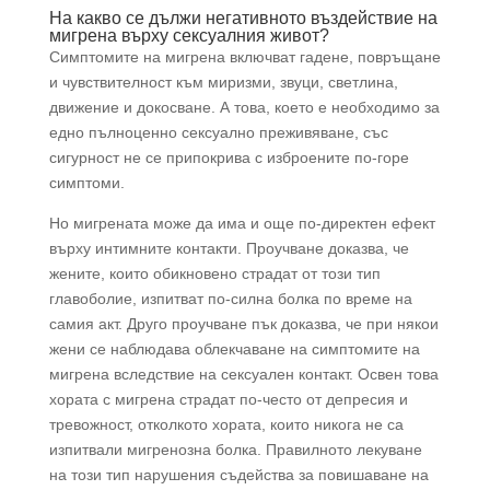
На какво се дължи негативното въздействие на
мигрена
върху сексуалния живот?
Симптомите на мигрена включват гадене, повръщане
и чувствителност към миризми, звуци, светлина,
движение и докосване. А това, което е необходимо за
едно пълноценно сексуално преживяване, със
сигурност не се припокрива с изброените по-горе
симптоми.
Но мигрената може да има и още по-директен ефект
върху интимните контакти. Проучване доказва, че
жените, които обикновено страдат от този тип
главоболие, изпитват по-силна болка по време на
самия акт. Друго проучване пък доказва, че при някои
жени се наблюдава облекчаване на симптомите на
мигрена вследствие на сексуален контакт. Освен това
хората с мигрена страдат по-често от депресия и
тревожност, отколкото хората, които никога не са
изпитвали мигренозна болка. Правилното лекуване
на този тип нарушения съдейства за повишаване на