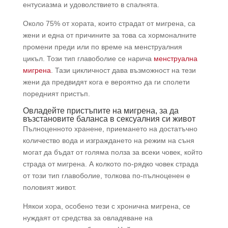
ентусиазма и удоволствието в спалнята.
Около 75% от хората, които страдат от мигрена, са
жени и една от причините за това са хормоналните
промени преди или по време на менструалния
цикъл. Този тип главоболие се нарича
менструална
мигрена
. Тази цикличност дава възможност на тези
жени да предвидят кога е вероятно да ги сполети
поредният пристъп.
Овладейте пристъпите на мигрена
, за да
възстановите баланса в сексуалния си живот
Пълноценното хранене, приемането на достатъчно
количество вода и изграждането на режим на съня
могат да бъдат от голяма полза за всеки човек, който
страда от мигрена. А колкото по-рядко човек страда
от този тип главоболие, толкова по-пълноценен е
половият живот.
Някои хора, особено тези с хронична мигрена, се
нуждаят от средства за овладяване на