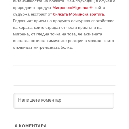
интензивността на болката. Най-подходящ в случая е
природният продукт
Мигренон/Migrenon®
, който
съдържа екстракт от
билката Моминска вратига
.
Редовният прием на продукта осигурява спокойствие
на хората, които страдат от чести пристъпи на
мигрена, от гледна точка на това, че активната
съставка потиска химичните реакции в мозъка, които
отключват мигренозната болка.
0
КОМЕНТАРA