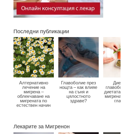
Последни публикации
Алтернативно
Главоболие през
Диета при
лечение на
нощта – как влияе
главоболие –
мигрена –
на съня и
диетата влияе
облекчаване на
цялостното
мигрена и бол
мигрената по
здраве?
главата?
естествен начин
Лекарите за Мигренон