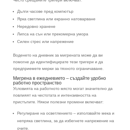
Дълги часове пред компютър
Ярка светлина или екранно натоварване
Нередовно хранене
Липса на сън или прекомерна умора
Силен стрес или напрежение
Воденето на дневник за мигрената може да ви
помогне да идентифицирате тези тригери и да
предприемете мерки за тяхното ограничаване.
Мигрена в ежедневието – създайте удобно
работно пространство
Условията на работното място могат значително да
повлияят на честотата и интензивността на
пристъпите. Някои полезни промени включват:
Регулиране на осветлението – използвайте мека и
непряка светлина, за да избегнете напрежение на
очите.