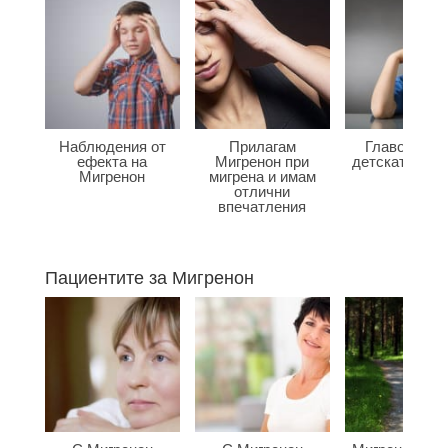
Наблюдения от
Прилагам
Главоболие
ефекта на
Мигренон при
детската въз
Мигренон
мигрена и имам
отлични
впечатления
Пациентите за Мигренон