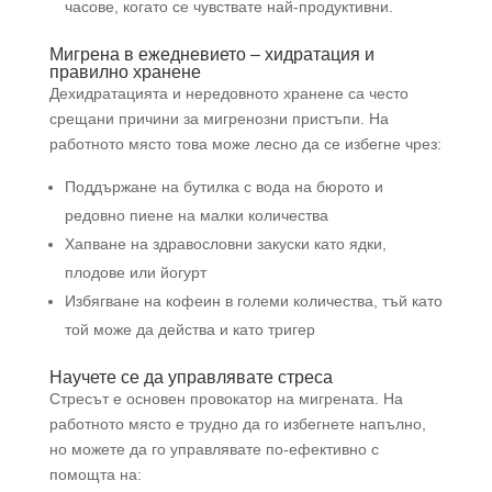
часове, когато се чувствате най-продуктивни.
Мигрена в ежедневието – хидратация и
правилно хранене
Дехидратацията и нередовното хранене са често
срещани причини за мигренозни пристъпи. На
работното място това може лесно да се избегне чрез:
Поддържане на бутилка с вода на бюрото и
редовно пиене на малки количества
Хапване на здравословни закуски като ядки,
плодове или йогурт
Избягване на кофеин в големи количества, тъй като
той може да действа и като тригер
Научете се да управлявате стреса
Стресът е основен провокатор на мигрената. На
работното място е трудно да го избегнете напълно,
но можете да го управлявате по-ефективно с
помощта на: