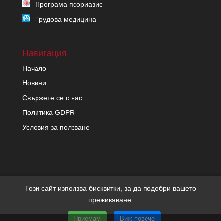
Програма псориазис
Трудова медицина
Навигация
Начало
Новини
Свържете се с нас
Политика GDPR
Условия за ползване
Този сайт използва бисквитки, за да подобри вашето
преживяване.
Copyright migrenon.com | Всички права запазени | Уеб
Приемам
Виж повече
дизайн и SEO от Трибест