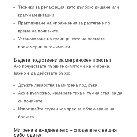
Техники за релаксация, като дълбоко дишане или
кратки медитации
Практикуване на упражнения за разтягане по
време на почивките
Установяване на граници, като не поемате
прекомерни ангажименти
Бъдете подготвени за мигренозен пристъп
Ако почувствате първите симптоми на мигрена,
важно е да действате бързо:
Дръжте лекарства за мигрена под ръка
Ако е възможно, намерете тиха и тъмна стая, за да
си починете
Използвайте студен компрес за облекчаване на
болката
Мигрена в ежедневието – споделете с вашия
работодател