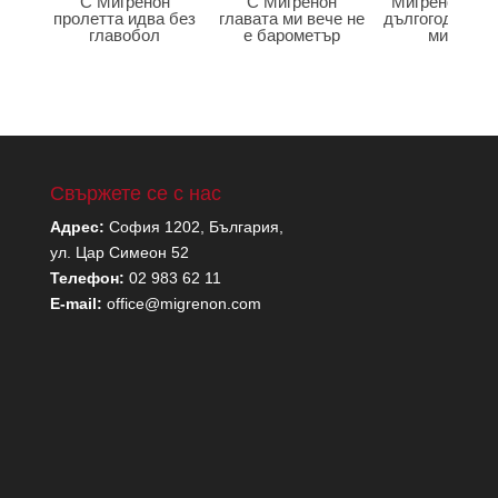
С Мигренон
С Мигренон
Мигренон по
пролетта идва без
главата ми вече не
дългогодишна
главобол
е барометър
мигрена
Свържете се с нас
Адрес:
София 1202, България,
ул. Цар Симеон 52
Телефон:
02 983 62 11
E-mail:
office@migrenon.com