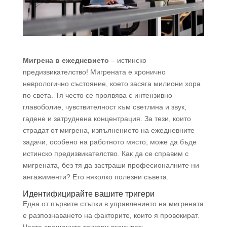
Мигрена в ежедневието
– истинско
предизвикателство! Мигрената е хронично
неврологично състояние, което засяга милиони хора
по света. Тя често се проявява с интензивно
главоболие, чувствителност към светлина и звук,
гадене и затруднена концентрация. За тези, които
страдат от мигрена, изпълнението на ежедневните
задачи, особено на работното място, може да бъде
истинско предизвикателство. Как да се справим с
мигрената, без тя да застраши професионалните ни
ангажименти? Ето няколко полезни съвета.
Идентифицирайте вашите тригери
Една от първите стъпки в управлението на мигрената
е разпознаването на факторите, които я провокират.
Често срещаните тригери включват: