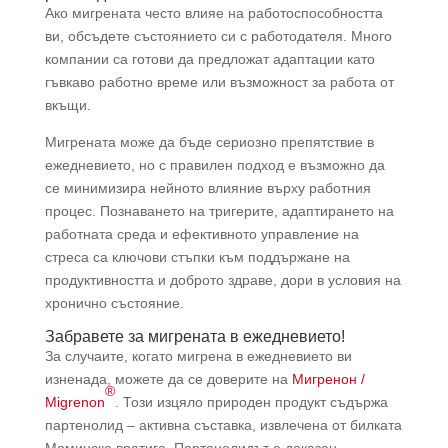
Ако мигрената често влияе на работоспособността
ви, обсъдете състоянието си с работодателя. Много
компании са готови да предложат адаптации като
гъвкаво работно време или възможност за работа от
вкъщи.
Мигрената може да бъде сериозно препятствие в
ежедневието, но с правилен подход е възможно да
се минимизира нейното влияние върху работния
процес. Познаването на тригерите, адаптирането на
работната среда и ефективното управление на
стреса са ключови стъпки към поддържане на
продуктивността и доброто здраве, дори в условия на
хронично състояние.
Забравете за мигрената в ежедневието!
За случаите, когато мигрена в ежедневието ви
изненада, можете да се доверите на
Мигренон /
®
Migrenon
. Този изцяло природен продукт съдържа
партенолид – активна съставка, извлечена от билката
Моминска вратига. Партенолидът е доказан