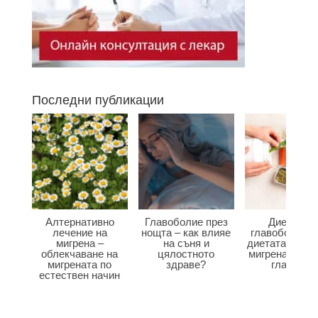
Последни публикации
Алтернативно
Главоболие през
Диета при
лечение на
нощта – как влияе
главоболие –
мигрена –
на съня и
диетата влияе
облекчаване на
цялостното
мигрена и бол
мигрената по
здраве?
главата?
естествен начин