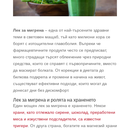
Лек за мигрена
– една от най-търсените здравни
теми в световен мащаб, тъй като милиони хора се
борят с изтощителни главоболия. Въпреки че
фармацевтичните продукти често се предписват,
много страдащи търсят облекчение чрез природни
средства, които се справят с първопричините, вместо
да маскират болката. От корекции в диетата до
билкова подкрепа и промени в начина на живот,
съществуват ефективни подходи, които могат да
донесат дни без дискомфорт.
Лек за мигрена и ролята на храненето
Един мощен лек за мигрена е храненето. Някои
храни, като отлежало сирене, шоколад, преработени
меса и изкуствени подсладители, са известни
тригери
. От друга страна, богатите на магнезий храни