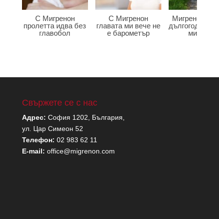
С Мигренон
С Мигренон
Мигренон по
пролетта идва без
главата ми вече не
дългогодишна
главобол
е барометър
мигрена
Свържете се с нас
Адрес:
София 1202, България,
ул. Цар Симеон 52
Телефон:
02 983 62 11
E-mail:
office@migrenon.com