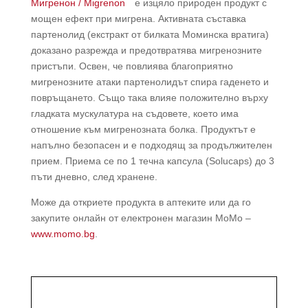
Мигренон / Migrenon
е изцяло природен продукт с
мощен ефект при мигрена. Активната съставка
партенолид (екстракт от билката Моминска вратига)
доказано разрежда и предотвратява мигренозните
пристъпи. Освен, че повлиява благоприятно
мигренозните атаки партенолидът спира гаденето и
повръщането. Също така влияе положително върху
гладката мускулатура на съдовете, което има
отношение към мигренозната болка. Продуктът е
напълно безопасен и е подходящ за продължителен
прием. Приема се по 1 течна капсула (Solucaps) до 3
пъти дневно, след хранене.
Може да откриете продукта в аптеките или да го
закупите онлайн от електронен магазин МоМо –
www.momo.bg
.