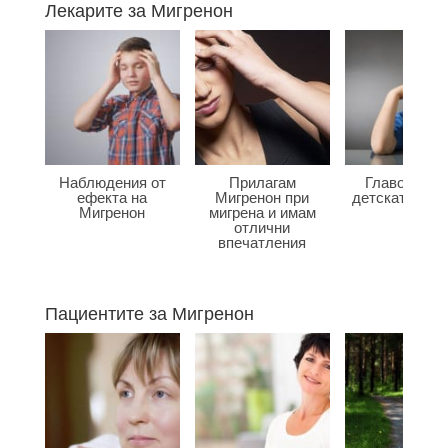
Лекарите за Мигренон
Наблюдения от
Прилагам
Главоболие
ефекта на
Мигренон при
детската въз
Мигренон
мигрена и имам
отлични
впечатления
Пациентите за Мигренон