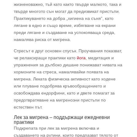
жизненоважно, тъй като както твърде малкото, така и
твърде многото сън могат да предизвикат пристъпи.
Практикуването на добра „хигиена на съня“, като
лягане в едно и също време, избягване на екрани
преди лягане и създаване на успокояваща среда,
намалява риска от мигрена.
Стресът е друг основен спусък. Проучвания показват,
че релаксиращи практики като
йога
, медитация и
упражнения за дълбоко дишане понижават нивата на
хормоните на стреса, намалявайки появата на
мигрена. Леката физическа активност като ходене
или плуване подобрява кръвообращението и
освобождава ендорфини, като и двете помагат за
предотвратяване на мигренозни пристъпи по
естествен път.
Лек за мигрена – поддържащи ежедневни
практики
Подкрепата при лек за мигрена включва и
създаването на рутини, които предпазват тялото от