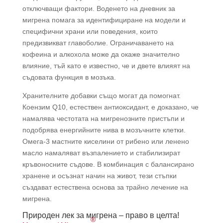
отключващи фактори. Воденето на дневник за
мигрена помага за идентифициране на модели и
специфични храни или поведения, които
предизвикват главоболие. Ограничаването на
кофеина и алкохола може да окаже значително
влияние, тъй като е известно, че и двете влияят на
съдовата функция в мозъка.
Хранителните добавки също могат да помогнат.
Коензим Q10, естествен антиоксидант, е доказано, че
намалява честотата на мигренозните пристъпи и
подобрява енергийните нива в мозъчните клетки.
Омега-3 мастните киселини от рибено или ленено
масло намаляват възпалението и стабилизират
кръвоносните съдове. В комбинация с балансирано
хранене и осъзнат начин на живот, тези стъпки
създават естествена основа за трайно лечение на
мигрена.
Природен лек за мигрена – право в целта!
®