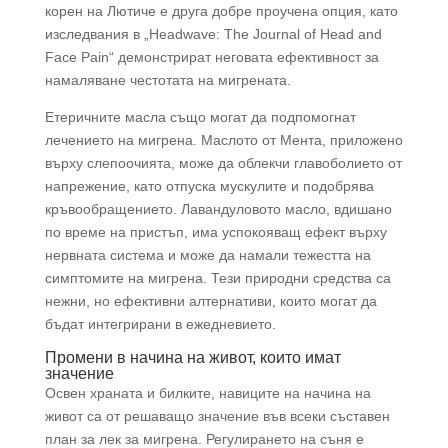
корен на Лютиче е друга добре проучена опция, като
изследвания в „Headwave: The Journal of Head and
Face Pain“ демонстрират неговата ефективност за
намаляване честотата на мигрената.
Етеричните масла също могат да подпомогнат
лечението на мигрена. Маслото от Мента, приложено
върху слепоочията, може да облекчи главоболието от
напрежение, като отпуска мускулите и подобрява
кръвообращението. Лавандуловото масло, вдишано
по време на пристъп, има успокояващ ефект върху
нервната система и може да намали тежестта на
симптомите на мигрена. Тези природни средства са
нежни, но ефективни алтернативи, които могат да
бъдат интегрирани в ежедневието.
Промени в начина на живот, които имат
значение
Освен храната и билките, навиците на начина на
живот са от решаващо значение във всеки съставен
план за лек за мигрена. Регулирането на съня е