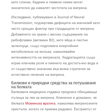
като спанак, бадеми и тиквени семки могат
значително да намалят честотата на мигрена.
Изследване, публикувано в Journal of Neural
Transmission, подчертава дефицита на магнезий като
често срещан фактор при страдащите от мигрена.
Добавянето на храни с високо съдържание на
рибофлавин (витамин B2), като яйца и листни
зеленчуци, също подпомага енергийния
метаболизъм на мозъка, намалявайки
интензивността на мигрената. Хидратацията също
играе ключова роля и пиенето на достатъчно вода е
от съществено значение във всяка стратегия за
естествено лечение на мигрена.
Билкови и природни средства за потушаване
на болката
Билковата медицина отдавна предлага обещаващи
пътища за лек за мигрена. Клинично е доказано, че
билката
Моминска вратига
, намалява мигренозните
пристъпи, когато се приема редовно. Екстрактът от