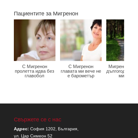
Пациентите за Мигренон
С Мигренон
С Мигренон
Мигренон по
пролетта идва без
главата ми вече не
дългогодишна
главобол
е барометър
мигрена
Свържете се с нас
Адрес:
София 1202, България,
ул. Цар Симеон 52