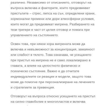
различно. Независимо от описанието, отговорът на
въпроса включва и факторите, които предизвикват
пристъпите – стрес, липса на сън, определени храни,
хормонални промени или дори атмосферни условия,
които могат да предизвикат мигрена. Разбирането на
тези тригери е част от целия отговор и помага при
управлението на състоянието.
Освен това, при някои хора мигрената може да
включва и невъзможност за концентрация, замаяност
или слабост в тялото. Това означава, че усещането
при пристъп на мигрена не е само локализирано в
главата, а влияе на цялостното физическо и
психическо състояние. Важно е да отчитате
индивидуалните си реакции и модели, защото това
може да помогне при персонализиране на лечението
и стратегиите за превенция.
Отговорът на въпроса относно усещането на пристъп
на силно главоболие е многопластов и включва