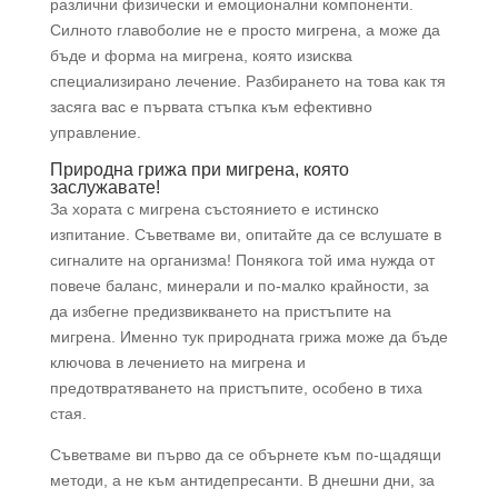
различни физически и емоционални компоненти.
Силното главоболие не е просто мигрена, а може да
бъде и форма на мигрена, която изисква
специализирано лечение. Разбирането на това как тя
засяга вас е първата стъпка към ефективно
управление.
Природна грижа при мигрена, която
заслужавате!
За хората с мигрена състоянието е истинско
изпитание. Съветваме ви, опитайте да се вслушате в
сигналите на организма! Понякога той има нужда от
повече баланс, минерали и по-малко крайности, за
да избегне предизвикването на пристъпите на
мигрена. Именно тук природната грижа може да бъде
ключова в лечението на мигрена и
предотвратяването на пристъпите, особено в тиха
стая.
Съветваме ви първо да се обърнете към по-щадящи
методи, а не към антидепресанти. В днешни дни, за