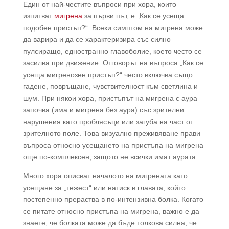
Един от най-честите въпроси при хора, които
изпитват
мигрена
за първи път, е „Как се усеща
подобен пристъп?“. Всеки симптом на мигрена може
да варира и да се характеризира със силно
пулсиращо, едностранно главоболие, което често се
засилва при движение. Отговорът на въпроса „Как се
усеща мигренозен пристъп?“ често включва също
гадене, повръщане, чувствителност към светлина и
шум. При някои хора, пристъпът на мигрена с аура
започва (има и мигрена без аура) със зрителни
нарушения като проблясъци или загуба на част от
зрителното поле. Това визуално преживяване прави
въпроса относно усещането на пристъпа на мигрена
още по-комплексен, защото не всички имат аурата.
Много хора описват началото на мигрената като
усещане за „тежест“ или натиск в главата, който
постепенно прераства в по-интензивна болка. Когато
се питате относно пристъпа на мигрена, важно е да
знаете, че болката може да бъде толкова силна, че