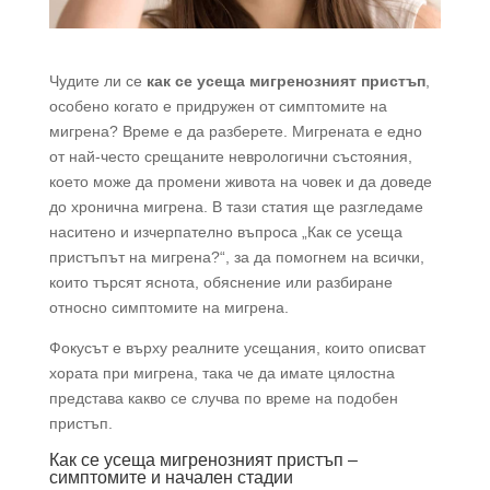
Чудите ли се
как се усеща мигренозният пристъп
,
особено когато е придружен от симптомите на
мигрена? Време е да разберете. Мигрената е едно
от най-често срещаните неврологични състояния,
което може да промени живота на човек и да доведе
до хронична мигрена. В тази статия ще разгледаме
наситено и изчерпателно въпроса „Как се усеща
пристъпът на мигрена?“, за да помогнем на всички,
които търсят яснота, обяснение или разбиране
относно симптомите на мигрена.
Фокусът е върху реалните усещания, които описват
хората при мигрена, така че да имате цялостна
представа какво се случва по време на подобен
пристъп.
Как се усеща мигренозният пристъп –
симптомите и начален стадии