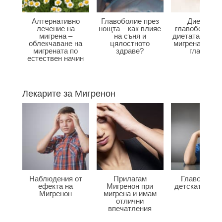
Алтернативно
Главоболие през
Диета при
лечение на
нощта – как влияе
главоболие –
мигрена –
на съня и
диетата влияе
облекчаване на
цялостното
мигрена и бол
мигрената по
здраве?
главата?
естествен начин
Лекарите за Мигренон
Наблюдения от
Прилагам
Главоболие
ефекта на
Мигренон при
детската въз
Мигренон
мигрена и имам
отлични
впечатления