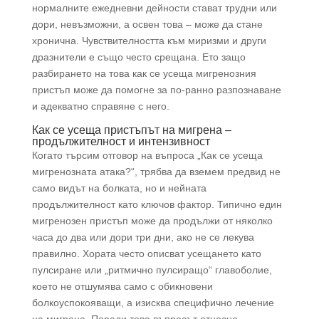
нормалните ежедневни дейности стават трудни или
дори, невъзможни, а освен това – може да стане
хронична. Чувствителността към миризми и други
дразнители е също често срещана. Ето защо
разбирането на това как се усеща мигренозния
пристъп може да помогне за по-ранно разпознаване
и адекватно справяне с него.
Как се усеща пристъпът на мигрена –
продължителност и интензивност
Когато търсим отговор на въпроса „Как се усеща
мигренозната атака?“, трябва да вземем предвид не
само видът на болката, но и нейната
продължителност като ключов фактор. Типично един
мигренозен пристъп може да продължи от няколко
часа до два или дори три дни, ако не се лекува
правилно. Хората често описват усещането като
пулсиране или „ритмично пулсиращо“ главоболие,
което не отшумява само с обикновени
болкоуспокояващи, а изисква специфично лечение
на мигрена. Поради това въпросът относно