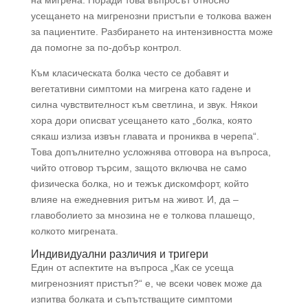
усещането на мигренозни пристъпи е толкова важен
за пациентите. Разбирането на интензивността може
да помогне за по-добър контрол.
Към класическата болка често се добавят и
вегетативни симптоми на мигрена като гадене и
силна чувствителност към светлина, и звук. Някои
хора дори описват усещането като „болка, която
сякаш излиза извън главата и прониква в черепа“.
Това допълнително усложнява отговора на въпроса,
чийто отговор търсим, защото включва не само
физическа болка, но и тежък дискомфорт, който
влияе на ежедневния ритъм на живот. И, да –
главоболието за мнозина не е толкова плашещо,
колкото мигрената.
Индивидуални различия и тригери
Един от аспектите на въпроса „Как се усеща
мигренозният пристъп?“ е, че всеки човек може да
изпитва болката и съпътстващите симптоми