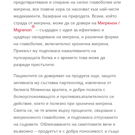
предотвратяване и спиране на силно главоболие или
мигрена, все повече хора се насочват към най-чисти
медикаменти, базирани на природата. Всеки, който
страда от мигрена, може да се довери на
Мигренон /
®
Migrenon
– създаден с идея за ефективно и
щадящо овладяване на мигрена, и различни форми
на главоболие, включително хронична мигрена.
Приемът му подпомага намаляването на
пулсиращата болка и с времето това може да
разреди пристъпите.
Пациентите се доверяват на продукта още, защото
активната му съставка партенолид, извлечена от
билката Моминска вратига, е добре позната с
болкоуспокояващото и противовъзпалителното си
действие, което е полезно при хронична мигрена.
Смята се, че тя влияе върху процесите, свързани с
мигренозното главоболие, и подпомага отпускането
на съдовете. Облекчаването на симптомите вече е
възможно – продуктът е с добра поносимост, а също