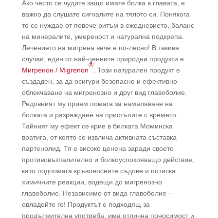
Ако често се чудите защо имате болка в главата, е
важно да слушате сигналите на тялото си. Понякога
то се нуждае от повече ритъм в ежедневието, баланс
на минералите, умереност и натурална подкрепа.
Лечението на мигрена вече е по-лесно! В такива
случаи, един от най-ценните природни продукти е
®
Мигренон / Migrenon
. Този натурален продукт е
създаден, за да осигури безопасно и ефективно
облекчаване на мигренозно и друг вид главоболие.
Редовният му прием помага за намаляване на
болката и разреждане на пристъпите с времето.
Тайният му ефект се крие в билката Моминска
вратига, от която се извлича активната съставка
партенолид. Тя е високо ценена заради своето
противовъзпалително и болкоуспокояващо действие,
като подпомага кръвоносните съдове и потиска
химичните реакции, водещи до мигренозно
главоболие. Независимо от вида главоболие –
овладейте го! Продуктът е подходящ за
продължителна употреба, има отлична поносимост и