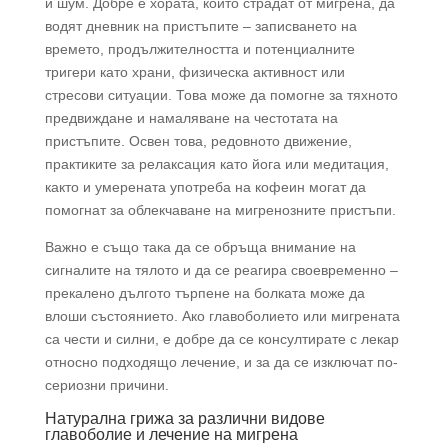
и шум. Добре е хората, които страдат от мигрена, да
водят дневник на пристъпите – записването на
времето, продължителността и потенциалните
тригери като храни, физическа активност или
стресови ситуации. Това може да помогне за тяхното
предвиждане и намаляване на честотата на
пристъпите. Освен това, редовното движение,
практиките за релаксация като йога или медитация,
както и умерената употреба на кофеин могат да
помогнат за облекчаване на мигренозните пристъпи.
Важно е също така да се обръща внимание на
сигналите на тялото и да се реагира своевременно –
прекалено дългото търпене на болката може да
влоши състоянието. Ако главоболието или мигрената
са чести и силни, е добре да се консултирате с лекар
относно подходящо лечение, и за да се изключат по-
сериозни причини.
Натурална грижа за различни видове
главоболие и лечение на мигрена