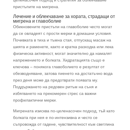
пристъпите на мигрена.
Лечение и облекчаване за хората, страдащи от
мигрена и главоболие
Обикновените пристъпи на главоболие често могат
да се овладеят с прости мерки в домашни условия.
Почивката в тиха и тъмна стая, отпускащ масаж на
шията и раменете, както и кратка разходка или лека
физическа активност, могат значително да намалят
напрежението и болката. Хидратацията също е
ключова – понякога главоболието е резултат от
обезводняване, затова пиенето на достатъчно вода
през деня може да предотврати появата му.
Поддържането на редовен ритъм на съня и
избягването на прекомерен стрес са важни
профилактични мерки.
Мигрената изисква по-целенасочен подход, тъй като
болката при нея е по-интензивна и често се
съпровожда от гадене, чувствителност към светлина