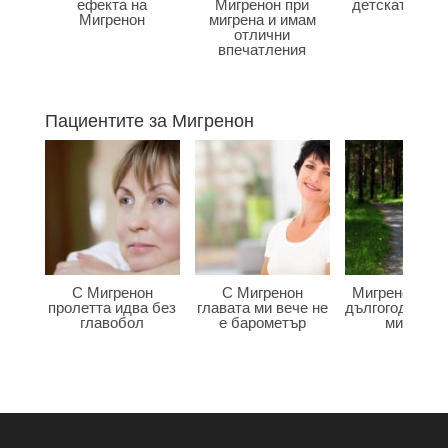
ефекта на
Мигренон при
детската въз
Мигренон
мигрена и имам
отлични
впечатления
Пациентите за Мигренон
С Мигренон
С Мигренон
Мигренон по
пролетта идва без
главата ми вече не
дългогодишна
главобол
е барометър
мигрена