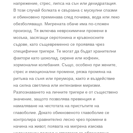
напрежение, стрес, липса на сън или дехидратация.
В този случай болката е свързана с мускулни спазми
и обикновено преминава след почивка, вода или леко
обезболяващо. Мигрената обаче има по-сложен
произход. Тя включва неврохимични промени в
мозъка, засягащи серотонина и кръвоносните
съдове, като същевременно се проявява чрез
специфични тригери. Те могат да бъдат хранителни
фактори като шоколад, сирене или кофеин,
хормонални колебания. Също, особено при жените,
стрес и емоционални промени, рязка промяна на
ритъма на съня или преумора, както и въздействие
на силна светлина или интензивни миризми.
Разпознаването на личните тригери е от съществено
значение, защото позволява превенция и
намаляване на честотата на пристъпите на
главоболие. Докато обикновеното главоболие се
контролира сравнително лесно чрез промени в
начина на живот, появата на мигрена изисква
целенасочен подход и стратегия за облекчаване