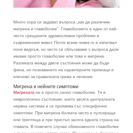
Много хора си задават въпроса „как да различим
мигрена и главоболие“. Главоболието е един от най-
често срещаните здравословни проблеми в
съвременния живот. Почти всеки човек го е изпитвал
поне веднъж, но често се сблъскваме с въпроса дали
имаме просто главоболие или това е мигрена.
Разликата между двете състояния може да бъде
фина, но познаването на характерните признаци е
ключово за правилната грижа и лечение.
Мигрена и нейните симптоми
Мигрената
не е просто силно главоболие. Тя е
неврологично състояние, което засяга централната
нервна система и се проявява със специфични
симптоми. При мигрена болката често е пулсираща
или трептяща и при пристъп засяга едната страна на
главата. В повечето случаи обикновеното главоболие