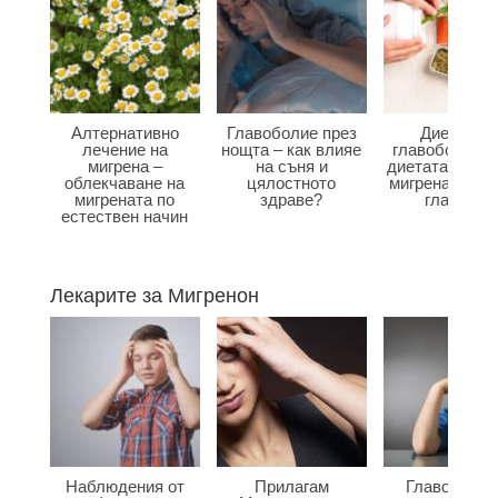
Алтернативно
Главоболие през
Диета при
лечение на
нощта – как влияе
главоболие –
мигрена –
на съня и
диетата влияе
облекчаване на
цялостното
мигрена и бол
мигрената по
здраве?
главата?
естествен начин
Лекарите за Мигренон
Наблюдения от
Прилагам
Главоболие