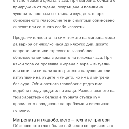
е тъпо и засяга цялата глава. При мигрена, болката е
придружена от гадене, повръщане и повишена
чувствителност към светлина и звук, докато при
обикновеното главоболие тези симптоми обикновено
липсват или са много слабо изразени.
Продължителността на симптомите на мигрена може
да варира от няколко часа до няколко дни, докато
напрежението или стресовото главоболие
обикновено минава в рамките на няколко часа. При
някои хора се проявява мигрена с аура – визуални
или сетивни сигнали като зрителни нарушения или
изтръпване на ръцете и лицето, но има и мигрена
без аура. Обикновеното главоболие рядко има
подобни предупредителни знаци. Разпознаването на
тези характерни белези е първата стъпка към
правилното овладяване на проблема и ефективно
лечение.
Мигрената и главоболието – техните тригери
Обикновеното главоболие най-често се причинява от